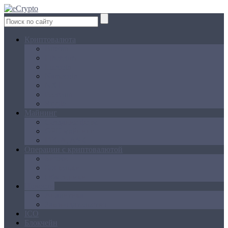
Криптовалюта
Bitcoin
Ethereum
Litecoin
Namecoin
NXT
Peercoin
Ripple
Майнинг
Создание ферм
GPU майнинг
FPGA, ASIC
Операции с криптовалютой
Биржи
Кошельки
Обменники
Новости
Аналитика
Законодательство
ICO
Блокчейн