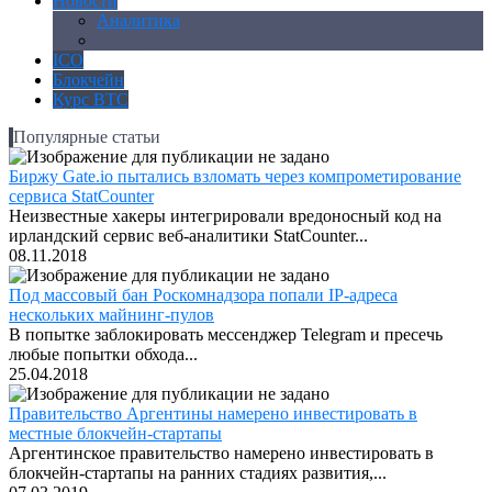
Новости
Аналитика
Законодательство
ICO
Блокчейн
Курс BTC
Популярные статьи
Биржу Gate.io пытались взломать через компрометирование
сервиса StatCounter
Неизвестные хакеры интегрировали вредоносный код на
ирландский сервис веб-аналитики StatCounter...
08.11.2018
Под массовый бан Роскомнадзора попали IP-адреса
нескольких майнинг-пулов
В попытке заблокировать мессенджер Telegram и пресечь
любые попытки обхода...
25.04.2018
Правительство Аргентины намерено инвестировать в
местные блокчейн-стартапы
Аргентинское правительство намерено инвестировать в
блокчейн-стартапы на ранних стадиях развития,...