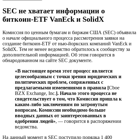
SEC не хватает информации о
биткоин-ETF VanEck и SolidX
Комиссия по ценным бумагам и биржам США (SEC) объявила
о начале официального процесса рассмотрения заявки на
создание биткоин-ETF от нью-йоркских компаний VanEck и
SolidX. Тем не менее ведомство обратилось к сообществу за
дополнительной информацией. Об этом говорится в
обнародованном на сайте SEC документе.
«В настоящее время этот процесс является
целесообразным с точки зрения юридических и
политических проблем, сопряженных с
предлагаемыми изменениями в правила [
Cboe
BZX Exchange, Inc.
]. Начало этого процесса не
свидетельствует о том, что Комиссия пришла к
каким-либо заключениям по затронутым
вопросам. Комиссии необходимо больше
вводных данных от заинтересованных в
одобрении людей»
, — говорится в распоряжении
ведомства.
На данный момент в SEC поступило порядка 1 400