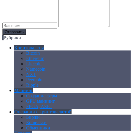
Рубрики
Криптовалюта
Bitcoin
Ethereum
Litecoin
Namecoin
NXT
Peercoin
Ripple
Майнинг
Создание ферм
GPU майнинг
FPGA, ASIC
Операции с криптовалютой
Биржи
Кошельки
Обменники