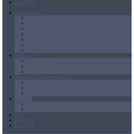
Курс BTC
Криптовалюта
Bitcoin
Ethereum
Litecoin
Namecoin
NXT
Peercoin
Ripple
Майнинг
Создание ферм
GPU майнинг
FPGA, ASIC
Операции с криптовалютой
Биржи
Кошельки
Обменники
Новости
Аналитика
Законодательство
ICO
Блокчейн
Курс BTC