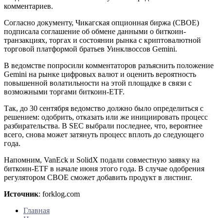
комментариев.
Согласно документу, Чикагская опционная биржа (CBOE)
подписала соглашение об обмене данными о биткоин-
транзакциях, торгах и состоянии рынка с криптовалютной
торговой платформой братьев Уинклвоссов Gemini.
В ведомстве попросили комментаторов разъяснить положение
Gemini на рынке цифровых валют и оценить вероятность
повышенной волатильности на этой площадке в связи с
возможными торгами биткоин-ETF.
Так, до 30 сентября ведомство должно было определиться с
решением: одобрить, отказать или же инициировать процесс
разбирательства. В SEC выбрали последнее, что, вероятнее
всего, снова может затянуть процесс вплоть до следующего
года.
Напомним, VanEck и SolidX подали совместную заявку на
биткоин-ETF в начале июня этого года. В случае одобрения
регулятором CBOE сможет добавить продукт в листинг.
Источник
: forklog.com
Главная