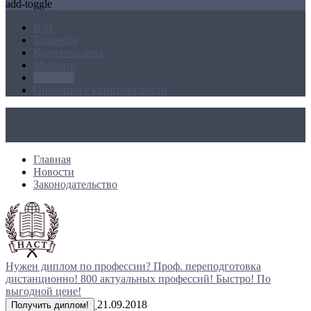
add-toggle
ICO
Блокчейн
Криптовалюта
Майнинг
Новости
Операции с криптовалютой
Главная
Новости
Законодательство
Нужен диплом по профессии?
Проф. переподготовка
дистанционно!
800 актуальных профессий!
Быстро! По
выгодной цене!
21.09.2018
Получить диплом!