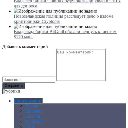
Владелец биржи Coinflux будет экстрадирован в США
для допроса
Новозеландская полиция расследует дело о взломе
криптобиржи Cryptopia
Владельца биржи BitGrail обязали вернуть клиентам
$170 млн.
Добавить комментарий
Рубрики
Криптовалюта
Bitcoin
Ethereum
Litecoin
Namecoin
NXT