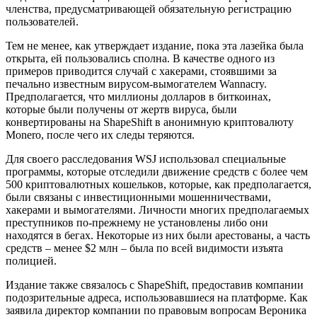
членства, предусматривающей обязательную регистрацию
пользователей.
Тем не менее, как утверждает издание, пока эта лазейка была
открыта, ей пользовались сполна. В качестве одного из
примеров приводится случай с хакерами, стоявшими за
печально известным вирусом-вымогателем Wannacry.
Предполагается, что миллионы долларов в биткоинах,
которые были получены от жертв вируса, были
конвертированы на ShapeShift в анонимную криптовалюту
Monero, после чего их следы теряются.
Для своего расследования WSJ использовал специальные
программы, которые отследили движение средств с более чем
500 криптовалютных кошельков, которые, как предполагается,
были связаны с инвестиционными мошенничествами,
хакерами и вымогателями. Личности многих предполагаемых
преступников по-прежнему не установлены либо они
находятся в бегах. Некоторые из них были арестованы, а часть
средств – менее $2 млн – была по всей видимости изъята
полицией.
Издание также связалось с ShapeShift, предоставив компании
подозрительные адреса, использовавшиеся на платформе. Как
заявила директор компании по правовым вопросам Вероника