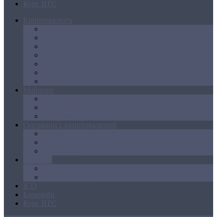
Курс BTC
Криптовалюта
Bitcoin
Ethereum
Litecoin
Namecoin
NXT
Peercoin
Ripple
Майнинг
Создание ферм
GPU майнинг
FPGA, ASIC
Операции с криптовалютой
Биржи
Кошельки
Обменники
Новости
Аналитика
Законодательство
ICO
Блокчейн
Курс BTC