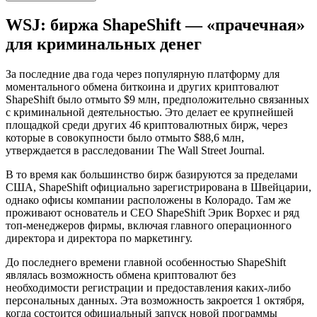
WSJ: биржа ShapeShift — «прачечная»
для криминальных денег
За последние два года через популярную платформу для
моментального обмена биткоина и других криптовалют
ShapeShift было отмыто $9 млн, предположительно связанных
с криминальной деятельностью. Это делает ее крупнейшей
площадкой среди других 46 криптовалютных бирж, через
которые в совокупности было отмыто $88,6 млн,
утверждается в расследовании The Wall Street Journal.
В то время как большинство бирж базируются за пределами
США, ShapeShift официально зарегистрирована в Швейцарии,
однако офисы компании расположены в Колорадо. Там же
проживают основатель и CEO ShapeShift Эрик Ворхес и ряд
топ-менеджеров фирмы, включая главного операционного
директора и директора по маркетингу.
До последнего времени главной особенностью ShapeShift
являлась возможность обмена криптовалют без
необходимости регистрации и предоставления каких-либо
персональных данных. Эта возможность закроется 1 октября,
когда состоится официальный запуск новой программы