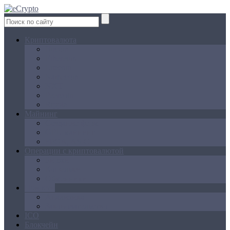
Криптовалюта
Bitcoin
Ethereum
Litecoin
Namecoin
NXT
Peercoin
Ripple
Майнинг
Создание ферм
GPU майнинг
FPGA, ASIC
Операции с криптовалютой
Биржи
Кошельки
Обменники
Новости
Аналитика
Законодательство
ICO
Блокчейн