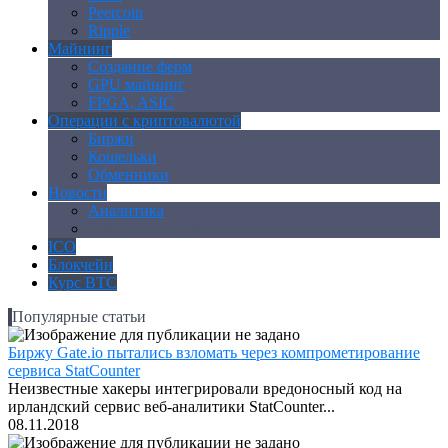
Peercoin
Ripple
Майнинг
Создание ферм
GPU майнинг
FPGA, ASIC
Операции с криптовалютой
Биржи
Кошельки
Обменники
Новости
Аналитика
Законодательство
ICO
Блокчейн
Курс BTC
Популярные статьи
Биржу Gate.io пытались взломать через компрометирование
сервиса StatCounter
Неизвестные хакеры интегрировали вредоносный код на
ирландский сервис веб-аналитики StatCounter...
08.11.2018