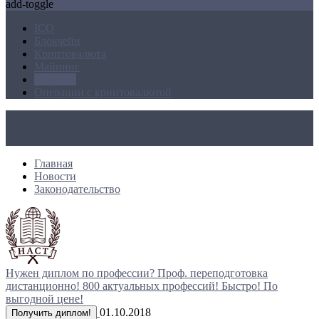
add-toggle
ICO
Блокчейн
Криптовалюта
Майнинг
Новости
Операции с криптовалютой
Главная
Новости
Законодательство
Нужен диплом по профессии?
Проф. переподготовка
дистанционно!
800 актуальных профессий!
Быстро! По
выгодной цене!
01.10.2018
Получить диплом!