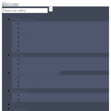
Криптовалюта
Bitcoin
Ethereum
Litecoin
Namecoin
NXT
Peercoin
Ripple
Майнинг
Создание ферм
GPU майнинг
FPGA, ASIC
Операции с криптовалютой
Биржи
Кошельки
Обменники
Новости
Аналитика
Законодательство
ICO
Блокчейн