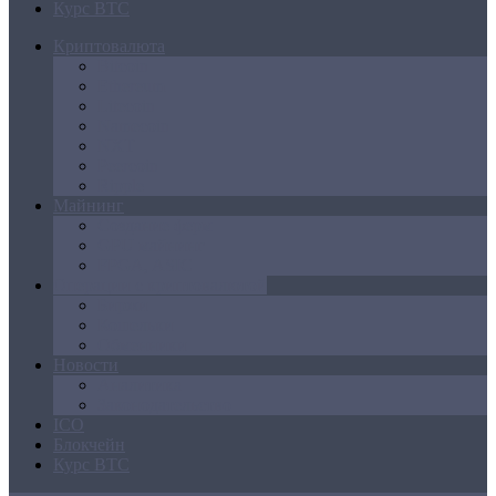
Курс BTC
Криптовалюта
Bitcoin
Ethereum
Litecoin
Namecoin
NXT
Peercoin
Ripple
Майнинг
Создание ферм
GPU майнинг
FPGA, ASIC
Операции с криптовалютой
Биржи
Кошельки
Обменники
Новости
Аналитика
Законодательство
ICO
Блокчейн
Курс BTC