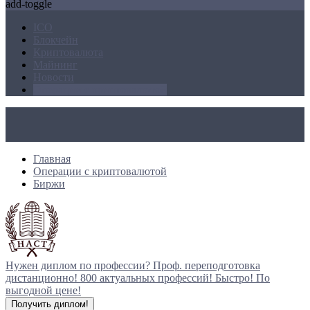
add-toggle
ICO
Блокчейн
Криптовалюта
Майнинг
Новости
Операции с криптовалютой
Главная
Операции с криптовалютой
Биржи
Нужен диплом по профессии?
Проф. переподготовка
дистанционно!
800 актуальных профессий!
Быстро! По
выгодной цене!
Получить диплом!