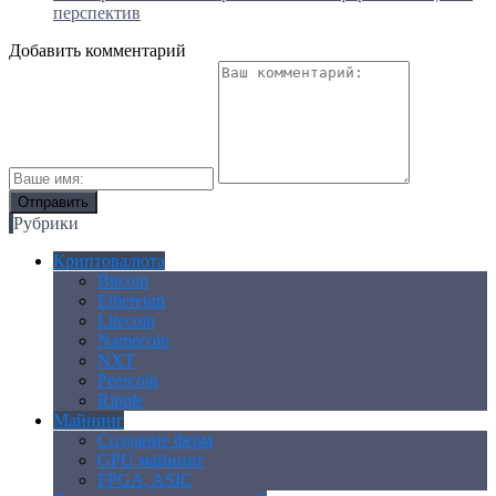
перспектив
Добавить комментарий
Рубрики
Криптовалюта
Bitcoin
Ethereum
Litecoin
Namecoin
NXT
Peercoin
Ripple
Майнинг
Создание ферм
GPU майнинг
FPGA, ASIC