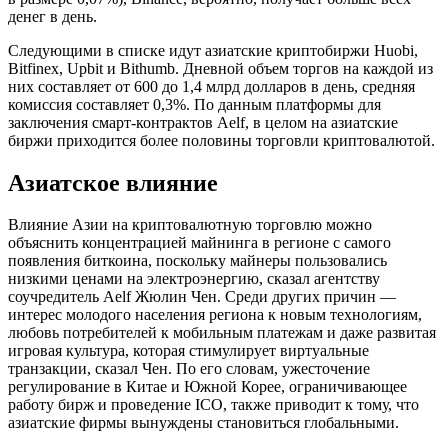
денег в день.
Следующими в списке идут азиатские криптобиржи Huobi,
Bitfinex, Upbit и Bithumb. Дневной объем торгов на каждой из
них составляет от 600 до 1,4 млрд долларов в день, средняя
комиссия составляет 0,3%. По данным платформы для
заключения смарт-контрактов Aelf, в целом на азиатские
биржи приходится более половины торговли криптовалютой.
Азиатское влияние
Влияние Азии на криптовалютную торговлю можно
объяснить концентрацией майнинга в регионе с самого
появления биткоина, поскольку майнеры пользовались
низкими ценами на электроэнергию, сказал агентству
соучредитель Aelf Жюлин Чен. Среди других причин —
интерес молодого населения региона к новым технологиям,
любовь потребителей к мобильным платежам и даже развитая
игровая культура, которая стимулирует виртуальные
транзакции, сказал Чен. По его словам, ужесточение
регулирование в Китае и Южной Корее, ограничивающее
работу бирж и проведение ICO, также приводит к тому, что
азиатские фирмы вынуждены становиться глобальными.