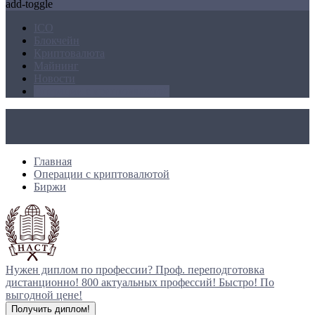
add-toggle
ICO
Блокчейн
Криптовалюта
Майнинг
Новости
Операции с криптовалютой
Главная
Операции с криптовалютой
Биржи
Нужен диплом по профессии?
Проф. переподготовка
дистанционно!
800 актуальных профессий!
Быстро! По
выгодной цене!
Получить диплом!