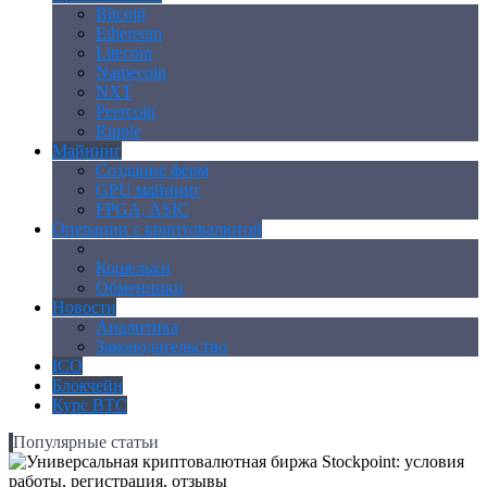
Bitcoin
Ethereum
Litecoin
Namecoin
NXT
Peercoin
Ripple
Майнинг
Создание ферм
GPU майнинг
FPGA, ASIC
Операции с криптовалютой
Биржи
Кошельки
Обменники
Новости
Аналитика
Законодательство
ICO
Блокчейн
Курс BTC
Популярные статьи