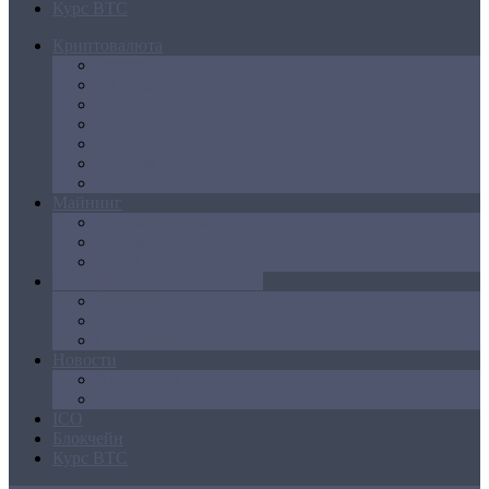
Курс BTC
Криптовалюта
Bitcoin
Ethereum
Litecoin
Namecoin
NXT
Peercoin
Ripple
Майнинг
Создание ферм
GPU майнинг
FPGA, ASIC
Операции с криптовалютой
Биржи
Кошельки
Обменники
Новости
Аналитика
Законодательство
ICO
Блокчейн
Курс BTC