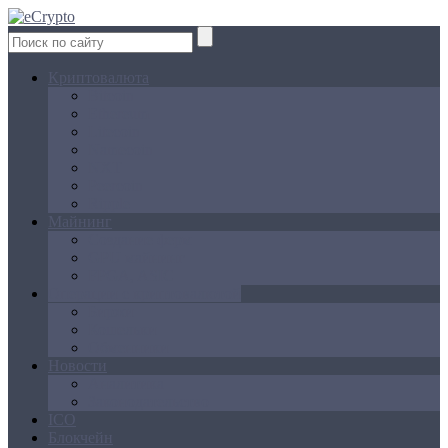
Криптовалюта
Bitcoin
Ethereum
Litecoin
Namecoin
NXT
Peercoin
Ripple
Майнинг
Создание ферм
GPU майнинг
FPGA, ASIC
Операции с криптовалютой
Биржи
Кошельки
Обменники
Новости
Аналитика
Законодательство
ICO
Блокчейн