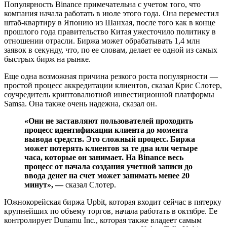
Популярность Binance примечательна с учетом того, что
компания начала работать в июле этого года. Она переместил
штаб-квартиру в Японию из Шанхая, после того как в конце
прошлого года правительство Китая ужесточило политику в
отношении отрасли. Биржа может обрабатывать 1,4 млн
заявок в секунду, что, по ее словам, делает ее одной из самых
быстрых бирж на рынке.
Еще одна возможная причина резкого роста популярности —
простой процесс аккредитации клиентов, сказал Крис Слотер,
соучредитель криптовалютной инвестиционной платформы
Samsa. Она также очень надежна, сказал он.
«Они не заставляют пользователей проходить
процесс идентификации клиента до момента
вывода средств. Это сложный процесс. Биржа
может потерять клиентов за те два или четыре
часа, которые он занимает. На Binance весь
процесс от начала создания учетной записи до
ввода денег на счет может занимать менее 20
минут», —
сказал Слотер.
Южнокорейская биржа Upbit, которая входит сейчас в пятерку
крупнейших по объему торгов, начала работать в октябре. Ее
контролирует Dunamu Inc., которая также владеет самым