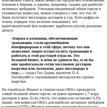
невозможно узнать, какие комиссии предлагаются компаниям,
близким к биржам, и каковы, например, скидки для наиболее
активных трейдеров. Учитывая ежедневный объем торгов и
упомянутые комиссии, можно говорить о том, что топ-10
бирж получают миллиарды долларов в год. Хотя цифры не
точны, порядок этих величин показывает, что
криптовалютный бум позволяет заработать вполне реальные
деньги.
«Биржи и компании, обеспечивающие
транзакции, стали крупнейшими
бенефициарами в этой сфере, потому что они
позволяют людям осуществлять транзакции и
работать в этой растущей отрасли. Это
большой бизнес, и меня не удивило бы, если бы
они зарабатывали сотни миллионов долларов
выручки или, возможно, даже миллиарды в
год», —
сказал Гил Лурия, аналитик D.A.
Davidson&Co, оценивавший методологию оценки
выручки.
На токийскую Binance и гонконгскую OKEx приходится
самый большой объем торгов, он равен примерно 1,7 млрд
долларов в день. Если учесть, что комиссия составляет 0,2%
(выше, чем комиссия OKEx для наиболее активных трейдеров
в размере 0,07%), Binance, вероятно, получает больше всех