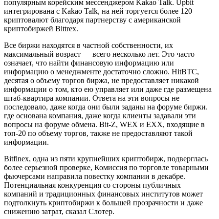
популярным корейским мессенджером Kakao Talk. Upbit
интегрирована с Kakao Talk, на ней торгуется более 120
криптовалют благодаря партнерству с американской
криптобиржей Bittrex.
Все биржи находятся в частной собственности, их
максимальный возраст — всего несколько лет. Это часто
означает, что найти финансовую информацию или
информацию о менеджменте достаточно сложно. HitBTC,
десятая о объему торгов биржа, не предоставляет никакой
информации о том, кто ею управляет или даже где размещена
штаб-квартира компании. Ответа на эти вопросы не
последовало, даже когда они были заданы на форуме биржи.
где основана компания, даже когда клиенты задавали эти
вопросы на форуме обмена. Bit-Z, WEX и EXX, входящие в
топ-20 по объему торгов, также не предоставляют такой
информации.
Bitfinex, одна из пяти крупнейших криптобирж, подверглась
более серьезной проверке, Комиссия по торговле товарными
фьючерсами направила повестку компании в декабре.
Потенциальная конкуренция со стороны публичных
компаний и традиционных финансовых институтов может
подтолкнуть криптобиржи к большей прозрачности и даже
снижению затрат, сказал Слотер.