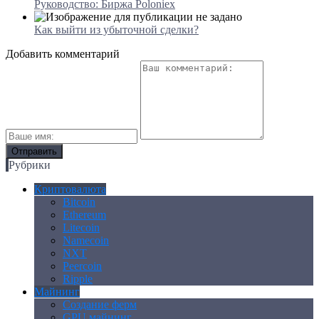
Руководство: Биржа Poloniex
Как выйти из убыточной сделки?
Добавить комментарий
Рубрики
Криптовалюта
Bitcoin
Ethereum
Litecoin
Namecoin
NXT
Peercoin
Ripple
Майнинг
Создание ферм
GPU майнинг