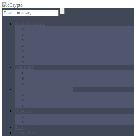
Криптовалюта
Bitcoin
Ethereum
Litecoin
Namecoin
NXT
Peercoin
Ripple
Майнинг
Создание ферм
GPU майнинг
FPGA, ASIC
Операции с криптовалютой
Биржи
Кошельки
Обменники
Новости
Аналитика
Законодательство
ICO
Блокчейн