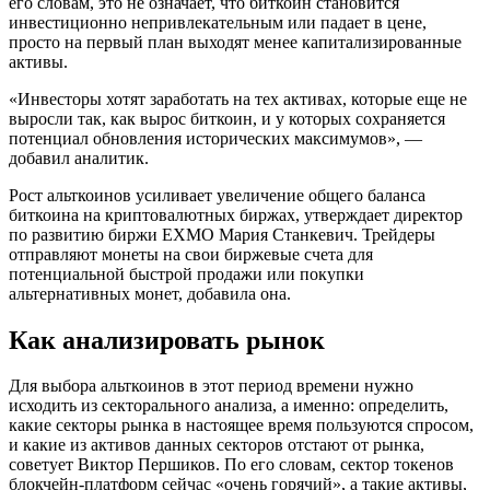
его словам, это не означает, что биткоин становится
инвестиционно непривлекательным или падает в цене,
просто на первый план выходят менее капитализированные
активы.
«Инвесторы хотят заработать на тех активах, которые еще не
выросли так, как вырос биткоин, и у которых сохраняется
потенциал обновления исторических максимумов», —
добавил аналитик.
Рост альткоинов усиливает увеличение общего баланса
биткоина на криптовалютных биржах, утверждает директор
по развитию биржи EXMO Мария Станкевич. Трейдеры
отправляют монеты на свои биржевые счета для
потенциальной быстрой продажи или покупки
альтернативных монет, добавила она.
Как анализировать рынок
Для выбора альткоинов в этот период времени нужно
исходить из секторального анализа, а именно: определить,
какие секторы рынка в настоящее время пользуются спросом,
и какие из активов данных секторов отстают от рынка,
советует Виктор Першиков. По его словам, сектор токенов
блокчейн-платформ сейчас «очень горячий», а такие активы,