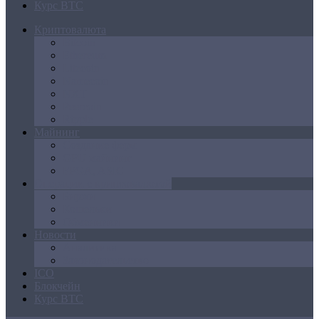
Курс BTC
Криптовалюта
Bitcoin
Ethereum
Litecoin
Namecoin
NXT
Peercoin
Ripple
Майнинг
Создание ферм
GPU майнинг
FPGA, ASIC
Операции с криптовалютой
Биржи
Кошельки
Обменники
Новости
Аналитика
Законодательство
ICO
Блокчейн
Курс BTC