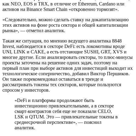
как NEO, EOS и TRX, в отличие от Ethereum, Cardano или
активов на Binance Smart Chain «откровенно тормозят».
«Следовательно, можно сделать ставку на докапитализацию
этих активов на фоне роста сектора и общей капитализации
рынка», — отметил аналитик.
Такая же ситуация, по мнению ведущего аналитика 8848
Invest, наблюдается в секторе DeFi: есть локомотивы вроде
UNI, LINK и CAKE, а есть отстающие SUSHI, GRT, XVS и
многие другие. Если анализировать секторы, то плюс-минусы
проекты заточены на решение одних задач, поэтому на
первый план при выборе активов для инвестиций выходит их
технологическое соперничество, добавил Виктор Першиков.
Он также порекомендовал оставаться в тренде и
рассматривать токены тех секторов, которые пользуются
спросом у инвесторов.
«DeFi и платформы продолжают быть
инвестиционно привлекательными, а в секторе
смарт-контрактов себя еще не показали CELO,
LSK и QTUM. Это — привлекательные токены в
среднесрочной перспективе», — пояснил
аналитик.