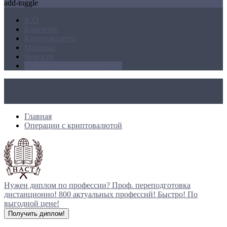
add-toggle
ICO
Блокчейн
Криптовалюта
Майнинг
Новости
Операции с криптовалютой
Главная
Операции с криптовалютой
Нужен диплом по профессии?
Проф. переподготовка
дистанционно!
800 актуальных профессий!
Быстро! По
выгодной цене!
Получить диплом!