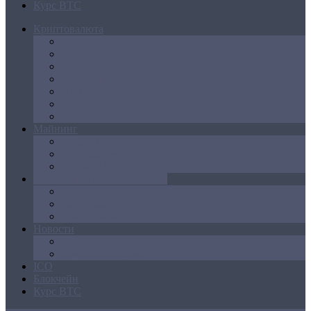
Курс BTC
Криптовалюта
Bitcoin
Ethereum
Litecoin
Namecoin
NXT
Peercoin
Ripple
Майнинг
Создание ферм
GPU майнинг
FPGA, ASIC
Операции с криптовалютой
Биржи
Кошельки
Обменники
Новости
Аналитика
Законодательство
ICO
Блокчейн
Курс BTC