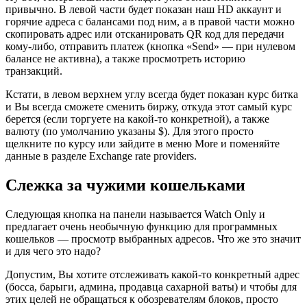
привычно. В левой части будет показан наш HD аккаунт и
горячие адреса с балансами под ним, а в правой части можно
скопировать адрес или отсканировать QR код для передачи
кому-либо, отправить платеж (кнопка «Send» — при нулевом
балансе не активна), а также просмотреть историю
транзакций.
Кстати, в левом верхнем углу всегда будет показан курс битка
и Вы всегда сможете сменить биржу, откуда этот самый курс
берется (если торгуете на какой-то конкретной), а также
валюту (по умолчанию указаны $). Для этого просто
щелкните по курсу или зайдите в меню More и поменяйте
данные в разделе Exchange rate providers.
Слежка за чужими кошельками
Следующая кнопка на панели называется Watch Only и
предлагает очень необычную функцию для программных
кошельков — просмотр выбранных адресов. Что же это значит
и для чего это надо?
Допустим, Вы хотите отслеживать какой-то конкретный адрес
(босса, барыги, админа, продавца сахарной ваты) и чтобы для
этих целей не обращаться к обозревателям блоков, просто