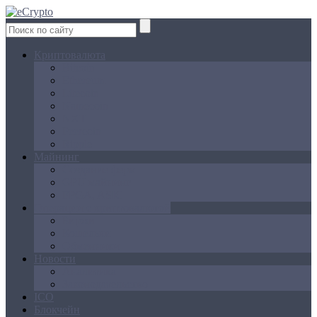
Криптовалюта
Bitcoin
Ethereum
Litecoin
Namecoin
NXT
Peercoin
Ripple
Майнинг
Создание ферм
GPU майнинг
FPGA, ASIC
Операции с криптовалютой
Биржи
Кошельки
Обменники
Новости
Аналитика
Законодательство
ICO
Блокчейн