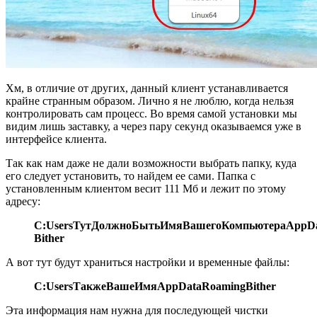
Хм, в отличие от других, данный клиент устанавливается
крайне странным образом. Лично я не люблю, когда нельзя
контролировать сам процесс. Во время самой установки мы
видим лишь заставку, а через пару секунд оказываемся уже в
интерфейсе клиента.
Так как нам даже не дали возможности выбрать папку, куда
его следует установить, то найдем ее сами. Папка с
установленным клиентом весит 111 Мб и лежит по этому
адресу:
C:UsersТутДолжноБытьИмяВашегоКомпьютераAppDa
Bither
А вот тут будут храниться настройки и временные файлы:
C:UsersТакжеВашеИмяAppDataRoamingBither
Эта информация нам нужна для последующей чистки