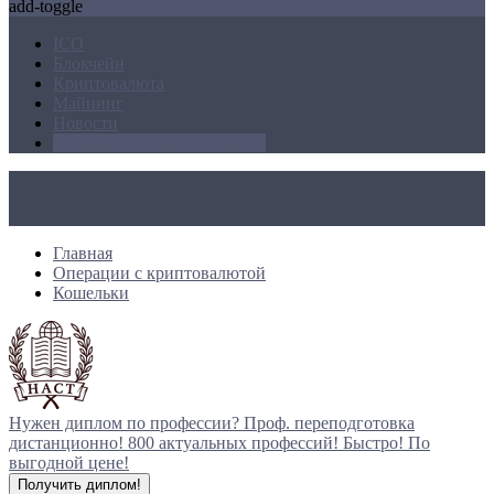
add-toggle
ICO
Блокчейн
Криптовалюта
Майнинг
Новости
Операции с криптовалютой
Главная
Операции с криптовалютой
Кошельки
Нужен диплом по профессии?
Проф. переподготовка
дистанционно!
800 актуальных профессий!
Быстро! По
выгодной цене!
Получить диплом!