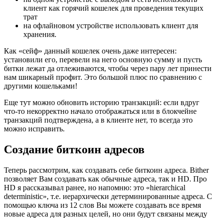
клиент как горячий кошелек для проведения текущих
трат
на офлайновом устройстве использовать клиент для
хранения.
Как «сейф» данный кошелек очень даже интересен:
установили его, перевели на него основную сумму и пусть
битки лежат да отлеживаются, чтобы через пару лет принести
нам шикарный профит. Это большой плюс по сравнению с
другими кошельками!
Еще тут можно обновить историю транзакций: если вдруг
что-то некорректно начало отображаться или в блокчейне
транзакций подтверждена, а в клиенте нет, то всегда это
можно исправить.
Создание биткоин адресов
Теперь рассмотрим, как создавать себе биткоин адреса. Bither
позволяет Вам создавать как обычные адреса, так и HD. Про
HD я рассказывал ранее, но напомню: это «hierarchical
deterministic», т.е. иерархически детерминированные адреса. С
помощью ключа из 12 слов Вы можете создавать все время
новые адреса для разных целей, но они будут связаны между