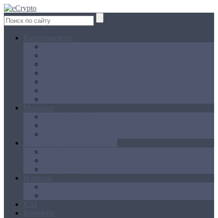
Криптовалюта
Bitcoin
Ethereum
Litecoin
Namecoin
NXT
Peercoin
Ripple
Майнинг
Создание ферм
GPU майнинг
FPGA, ASIC
Операции с криптовалютой
Биржи
Кошельки
Обменники
Новости
Аналитика
Законодательство
ICO
Блокчейн