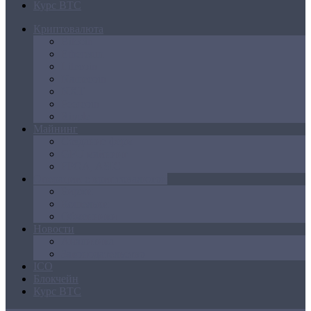
Курс BTC
Криптовалюта
Bitcoin
Ethereum
Litecoin
Namecoin
NXT
Peercoin
Ripple
Майнинг
Создание ферм
GPU майнинг
FPGA, ASIC
Операции с криптовалютой
Биржи
Кошельки
Обменники
Новости
Аналитика
Законодательство
ICO
Блокчейн
Курс BTC