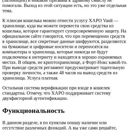
(латиницей) и никакие призывы к здравому смыслу не
помогали. Выход из этой ситуации есть, но это уже отдельная
тема.
К плюсам кошелька можно отнести услугу XAPO Vault —
хранилище, куда вы можете перевести свои средства из
кошелька, которое гарантирует суперсовременную защиту. На
официальном сайте говорится, что при перемещении средств
в хранилище, все секретные данные шифруются, разделяются
на бумажные и цифровые носители и переносятся на
компьютеры и хранилища, которые никогда не будут
подключены к интернету и находятся в хорошо охраняемых
местах. В общем, не криптохранилище, а Форт-Нокс какой-то.
При выводе средств регламент предусматривает тщательную
проверку личности, а также 48 часов на вывод средств из
хранилища. Услуга платная.
Остальная система верификации при входе в кошелек
стандартна. Отмечу, что XAPO поддерживает систему
двухфакторной аутентификации.
Функциональность
В данном разделе, я по пунктам опишу наличие или
отсутствие различных функций. А вы уже сами решайте,