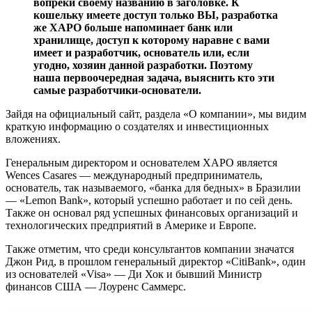
вопреки своему названию в заголовке. К
кошельку имеете доступ только ВЫ, разработка
же XAPO больше напоминает банк или
хранилище, доступ к которому наравне с вами
имеет и разработчик, основатель или, если
угодно, хозяин данной разработки. Поэтому
наша первоочередная задача, выяснить кто эти
самые разработчики-основатели.
Зайдя на официальный сайт, раздела «О компании», мы видим
краткую информацию о создателях и инвестиционных
вложениях.
Генеральным директором и основателем XAPO является
Wences Casares — международный предприниматель,
основатель, так называемого, «банка для бедных» в Бразилии
— «Lemon Bank», который успешно работает и по сей день.
Также он основал ряд успешных финансовых организаций и
технологических предприятий в Америке и Европе.
Также отметим, что среди консультантов компании значатся
Джон Рид, в прошлом генеральный директор «CitiBank», один
из основателей «Visa» — Ди Хок и бывший Министр
финансов США — Лоуренс Саммерс.