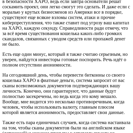
в безопасности XAPO, ведь если завтра основатели решат
соскамить проект, они легко смогут это сделать. И даже если с
моралью у крутых бизнесменов из Америки все в порядке,
существуют еще всякие взломы систем, атаки и прочие
киберпреступления, что также ставит под угрозу ваш капитал
на XAPO, каждую секунду. Справедливости ради отмечу, что
за всё время существования кошелька каких-либо громких
скандалов, связанных с уводом средств или пропажей денег
не было.
Есть еще один минус, который я также считаю серьезным, но
уверен, найдутся инвесторы готовые поспорить. Речь идёт о
полном отсутствии анонимности.
На сегодняшний день, чтобы перевести биткоины со своего
кошелька XAPO в фиатные деньги, система запросит от вас
сканы всевозможных документов подтверждающих вашу
личность. Конечно, они гарантируют, что данные будут
полностью засекречены, но ведь когда это кому мешало.
Вообще, мне видится это несколько противоречивым, когда
человек, чтобы использовать валюту, главным плюсом
которой является анонимность, предоставляет свои данные.
Также есть пара единичных случаев, когда система настаивала
на том, чтобы сканы документов были на английском языке