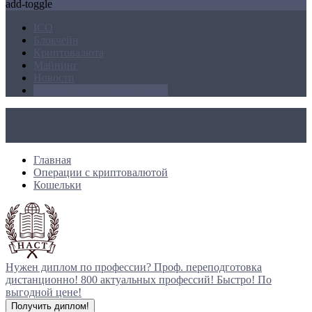
add-toggle
ICO
Блокчейн
Криптовалюта
Майнинг
Новости
Операции с криптовалютой
Главная
Операции с криптовалютой
Кошельки
Нужен диплом по профессии?
Проф. переподготовка
дистанционно!
800 актуальных профессий!
Быстро! По
выгодной цене!
Получить диплом!