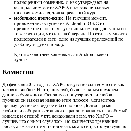
полноценный обменник. И как утверждают на
официальном сайте XAPO, в курсах не заложена
никакая комиссия, только реальный курс.
мобильное приложение.
На текущий момент,
приложение доступно на Android и IOS. Это
приложение с полным функционалом, где доступны все
те же функции, что и на веб версии. По отзывам многих
пользователей в сети, одно из лучших приложений по
удобству и функционалу.
Криптовалютные кошельки для Android, какой
лучше
Комиссии
До февраля 2017 года на XAPO отсутствовали комиссии как
таковые вообще. И это, пожалуй, было главным оружием
данного бумажника. Основную популярность и любовь
публики он завоевал именно этим плюсом. Согласитесь,
преимущество очевидное и бесспорное. Долгое время
любители собирать сатошики с кранов молились на любимый
кошелек и с пеной у рта доказывали всем, что XAPO –
лучшее, что с ними случалось. Но количество транзакций
росло, а вместе с ним и стоимость комиссий, которую судя по