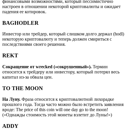
финансовыми возможностями, который пессимистично
настроен в отношении некоторой криптовалюты и ожидает
падения ее котировок.
BAGHODLER
Инвестор или трейдер, который слишком долго держал (hodl)
некоторую криптовалюту и теперь должен смириться с
последствиями своего решения.
REKT
Сокращение от wrecked («сокрушенный»).
Термин
относится к трейдеру или инвестору, который потерял весь
капитал из-за обвала цен.
TO THE MOON
На Луну.
Фраза относится к криптовалютной лихорадке
прошлого года. Тогда часто можно было встретить заявления
вроде: The price of this coin will one day go to the moon!
(«Однажды стоимость этой монеты взлетит до Луны!»)
ADDY