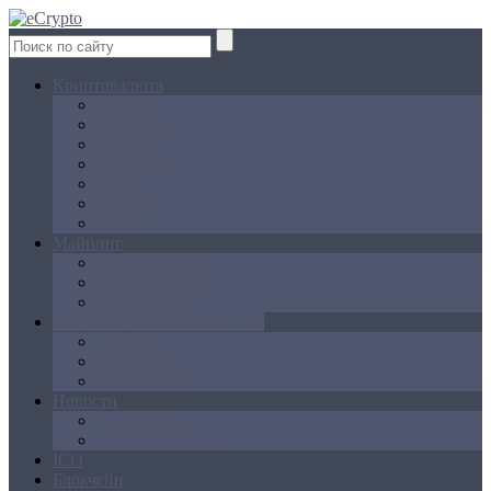
Криптовалюта
Bitcoin
Ethereum
Litecoin
Namecoin
NXT
Peercoin
Ripple
Майнинг
Создание ферм
GPU майнинг
FPGA, ASIC
Операции с криптовалютой
Биржи
Кошельки
Обменники
Новости
Аналитика
Законодательство
ICO
Блокчейн