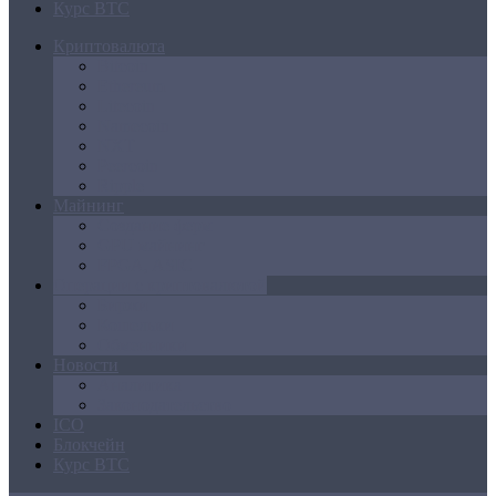
Курс BTC
Криптовалюта
Bitcoin
Ethereum
Litecoin
Namecoin
NXT
Peercoin
Ripple
Майнинг
Создание ферм
GPU майнинг
FPGA, ASIC
Операции с криптовалютой
Биржи
Кошельки
Обменники
Новости
Аналитика
Законодательство
ICO
Блокчейн
Курс BTC