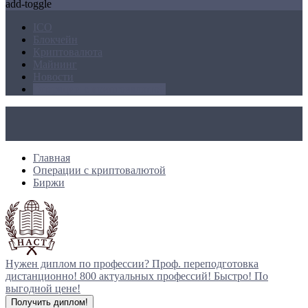
add-toggle
ICO
Блокчейн
Криптовалюта
Майнинг
Новости
Операции с криптовалютой
Главная
Операции с криптовалютой
Биржи
Нужен диплом по профессии?
Проф. переподготовка
дистанционно!
800 актуальных профессий!
Быстро! По
выгодной цене!
Получить диплом!