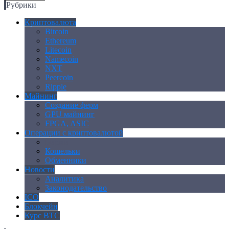
Рубрики
Криптовалюта
Bitcoin
Ethereum
Litecoin
Namecoin
NXT
Peercoin
Ripple
Майнинг
Создание ферм
GPU майнинг
FPGA, ASIC
Операции с криптовалютой
Биржи
Кошельки
Обменники
Новости
Аналитика
Законодательство
ICO
Блокчейн
Курс BTC