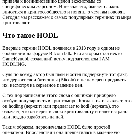
привела к возникновению целой экосистемы со
специфическим жаргоном. И не зная его, бывает сложно
вписаться в криптосообщество и понять, о чем там говорят.
Сегодня мы расскажем о самых популярных терминах из мира
криптовалют.
Что такое HODL
Впервые термин HODL появился в 2013 году в одном из
сообщений на форуме BitcoinTalk. Его автором стал некто
GameKyuubi, создавший ветку под заголовком I AM
HODLING.
Судя по всему, автор был пьян и хотел подчеркнуть тот факт,
что держит свои биткоины (Bitcoin) и не намерен продавать
их, несмотря на серьезное падение цен.
С тех пор написание этого слова с ошибкой приобрело
особую популярность в криптомире. Когда кто-то заявляет, что
он hodling (держит) или предлагает to hodl (держать), это
означает, что он верит в свою криптовалюту и надеется рано
или поздно заработать на ней.
Таким образом, первоначально HODL было простой
опечаткой. Впоследствии она превратилась в маленькую