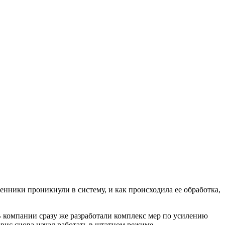
енники проникнули в систему, и как происходила ее обработка,
В компании сразу же разработали комплекс мер по усилению
вис снова начал работать в штатном режиме.