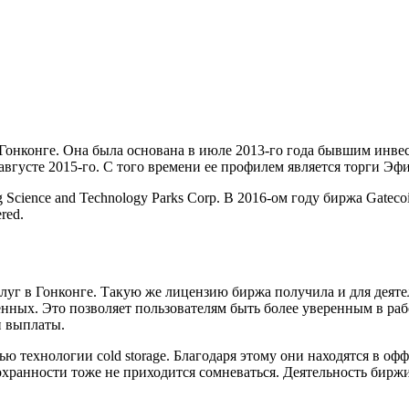
 в Гонконге. Она была основана в июле 2013-го года бывшим ин
вгусте 2015-го. С того времени ее профилем является торги Эфи
cience and Technology Parks Corp. В 2016-ом году биржа Gateco
red.
луг в Гонконге. Такую же лицензию биржа получила и для деяте
енных. Это позволяет пользователям быть более уверенным в ра
и выплаты.
ю технологии cold storage. Благодаря этому они находятся в о
 сохранности тоже не приходится сомневаться. Деятельность бир