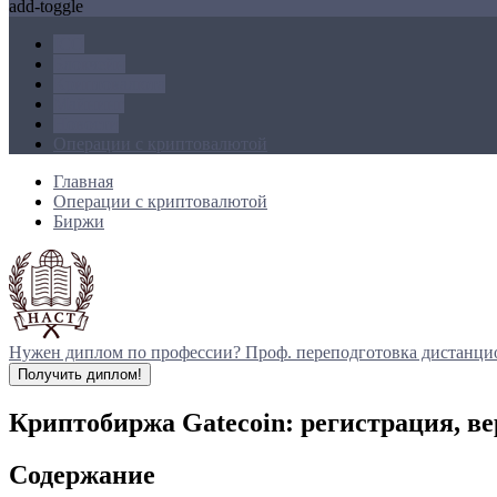
add-toggle
ICO
Блокчейн
Криптовалюта
Майнинг
Новости
Операции с криптовалютой
Главная
Операции с криптовалютой
Биржи
Нужен диплом по профессии?
Проф. переподготовка дистанци
Получить диплом!
Криптобиржа Gatecoin: регистрация, в
Содержание