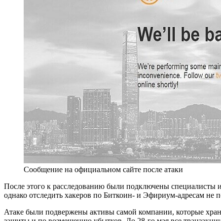
Сообщение на официальном сайте после атаки
После этого к расследованию были подключены специалисты из 
однако отследить хакеров по Биткоин- и Эфириум-адресам не п
Атаке были подвержены активы самой компании, которые хранил
защиты и по возмещению убытков. До 28-го мая все транзакции