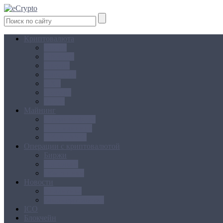
Криптовалюта
Bitcoin
Ethereum
Litecoin
Namecoin
NXT
Peercoin
Ripple
Майнинг
Создание ферм
GPU майнинг
FPGA, ASIC
Операции с криптовалютой
Биржи
Кошельки
Обменники
Новости
Аналитика
Законодательство
ICO
Блокчейн