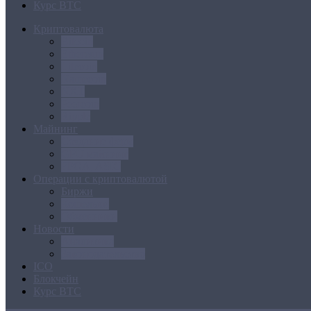
Курс BTC
Криптовалюта
Bitcoin
Ethereum
Litecoin
Namecoin
NXT
Peercoin
Ripple
Майнинг
Создание ферм
GPU майнинг
FPGA, ASIC
Операции с криптовалютой
Биржи
Кошельки
Обменники
Новости
Аналитика
Законодательство
ICO
Блокчейн
Курс BTC