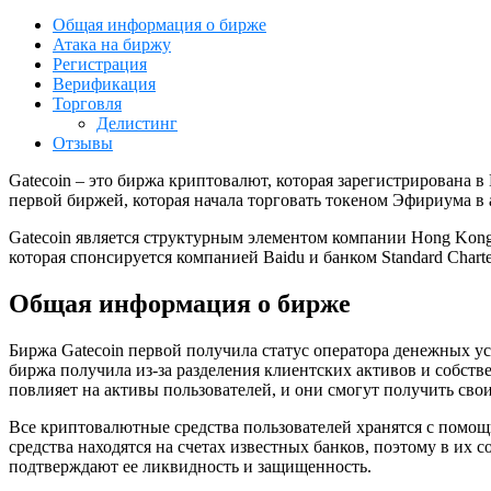
Общая информация о бирже
Атака на биржу
Регистрация
Верификация
Торговля
Делистинг
Отзывы
Gatecoin – это биржа криптовалют, которая зарегистрирована
первой биржей, которая начала торговать токеном Эфириума в а
Gatecoin является структурным элементом компании Hong Kong S
которая спонсируется компанией Baidu и банком Standard Charte
Общая информация о бирже
Биржа Gatecoin первой получила статус оператора денежных ус
биржа получила из-за разделения клиентских активов и собств
повлияет на активы пользователей, и они смогут получить сво
Все криптовалютные средства пользователей хранятся с помощь
средства находятся на счетах известных банков, поэтому в их
подтверждают ее ликвидность и защищенность.