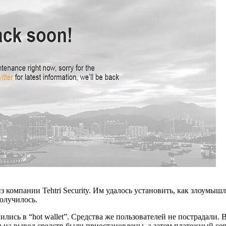
компании Tehtri Security. Им удалось установить, как злоумышл
олучилось.
ись в “hot wallet”. Средства же пользователей не пострадали. 
 на вывод средств были приостановлены, а затем платежный сер