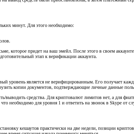
льких минут. Для этого необходимо:
олов.
ме, которое придет на ваш эмейл. После этого в своем аккаунт
одготовительный этап к верификации аккаунта.
ервый уровень является не верифицированным. Его получает каж
грузить копии документов, подтверждающие личные данные поль
ь/выводить средства. Для криптовалют лимитов нет, а для фиатн
 что необходимо для уровня 1 и ответить на звонок в Skype от 
остановку кешаутов практически на две недели, позиции крипто
еднее время ситуация начала понемногу меняться.