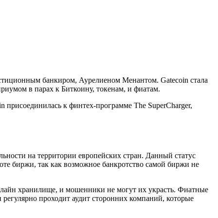
вестиционным банкиром, Аурелиеном Менантом. Gatecoin стала
риумом в парах к Биткоину, токенам, и фиатам.
in присоединилась к финтех-программе The SuperCharger,
льности на территории европейских стран. Данный статус
боте биржи, так как возможное банкротство самой биржи не
ффлайн хранилище, и мошенники не могут их украсть. Фиатные
жи регулярно проходит аудит сторонних компаний, которые