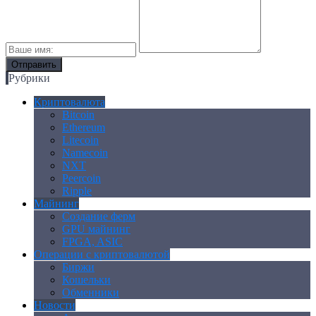
Рубрики
Криптовалюта
Bitcoin
Ethereum
Litecoin
Namecoin
NXT
Peercoin
Ripple
Майнинг
Создание ферм
GPU майнинг
FPGA, ASIC
Операции с криптовалютой
Биржи
Кошельки
Обменники
Новости