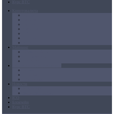
Курс BTC
Криптовалюта
Bitcoin
Ethereum
Litecoin
Namecoin
NXT
Peercoin
Ripple
Майнинг
Создание ферм
GPU майнинг
FPGA, ASIC
Операции с криптовалютой
Биржи
Кошельки
Обменники
Новости
Аналитика
Законодательство
ICO
Блокчейн
Курс BTC