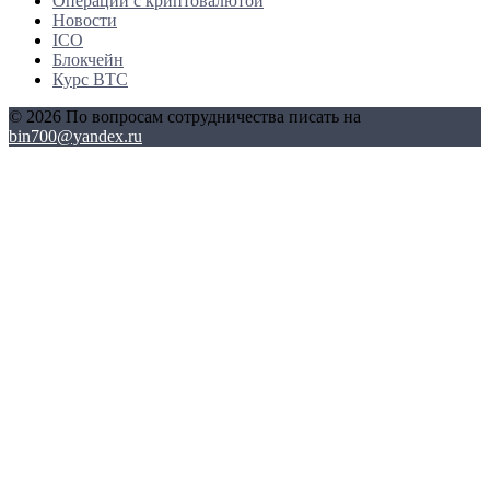
Операции с криптовалютой
Новости
ICO
Блокчейн
Курс BTC
© 2026 По вопросам сотрудничества писать на
bin700@yandex.ru