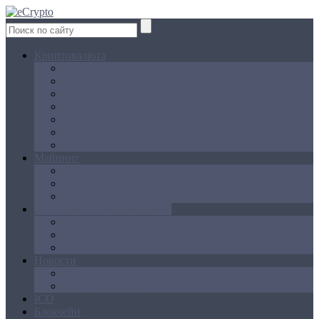
Криптовалюта
Bitcoin
Ethereum
Litecoin
Namecoin
NXT
Peercoin
Ripple
Майнинг
Создание ферм
GPU майнинг
FPGA, ASIC
Операции с криптовалютой
Биржи
Кошельки
Обменники
Новости
Аналитика
Законодательство
ICO
Блокчейн