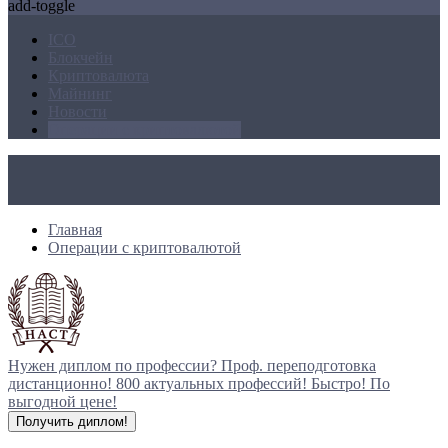
add-toggle
ICO
Блокчейн
Криптовалюта
Майнинг
Новости
Операции с криптовалютой
Главная
Операции с криптовалютой
Нужен диплом по профессии?
Проф. переподготовка
дистанционно!
800 актуальных профессий!
Быстро! По
выгодной цене!
Получить диплом!