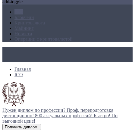
add-toggle
ICO
Блокчейн
Криптовалюта
Майнинг
Новости
Операции с криптовалютой
Главная
ICO
Нужен диплом по профессии?
Проф. переподготовка
дистанционно!
800 актуальных профессий!
Быстро! По
выгодной цене!
Получить диплом!