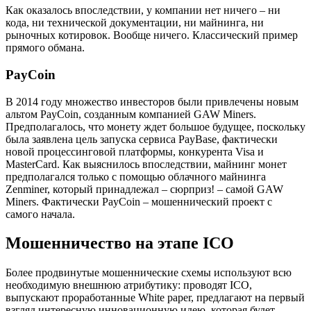
Как оказалось впоследствии, у компании нет ничего – ни
кода, ни технической документации, ни майнинга, ни
рыночных котировок. Вообще ничего. Классический пример
прямого обмана.
PayCoin
В 2014 году множество инвесторов были привлечены новым
альтом PayCoin, созданным компанией GAW Miners.
Предполагалось, что монету ждет большое будущее, поскольку
была заявлена цель запуска сервиса PayBase, фактически
новой процессинговой платформы, конкурента Visa и
MasterCard. Как выяснилось впоследствии, майнинг монет
предполагался только с помощью облачного майнинга
Zenminer, который принадлежал – сюрприз! – самой GAW
Miners. Фактически PayCoin – мошеннический проект с
самого начала.
Мошенничество на этапе ICO
Более продвинутые мошеннические схемы используют всю
необходимую внешнюю атрибутику: проводят ICO,
выпускают проработанные White paper, предлагают на первый
взгляд интересную инновационную идею, которая будет