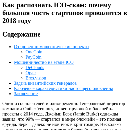
Как распознать ICO-скам: почему
большая часть стартапов провалится в
2018 году
Содержание
Откровенно мошеннические проекты
OneCoin
PayCoin
Мошенничество на этапе ICO
DeClouds
Opair
Eros.vision
Задача византийских генералов
Ключевые характеристики настоящего блокчейна
Заключение
Один из основателей и одновременно Генеральный директор
компании Outlier Ventures, инвестирующей в блокчейн-
проекты с 2014 года, Джейми Берк (Jamie Burke) однажды
заявил, что 99% — стартапов в мире блокчейн – это полная
ерунда. Берк – далеко не новичок в криптомире. Несколько
лет он занимался инвестициями в блокчейн-проекты, и, как