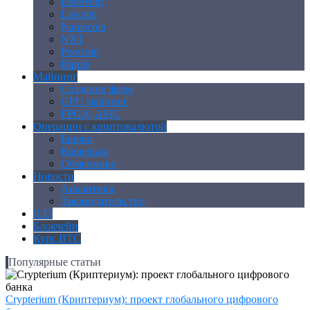
Ethereum
Litecoin
Namecoin
NXT
Peercoin
Ripple
Майнинг
Создание ферм
GPU майнинг
FPGA, ASIC
Операции с криптовалютой
Биржи
Кошельки
Обменники
Новости
Аналитика
Законодательство
ICO
Блокчейн
Курс BTC
Популярные статьи
Crypterium (Криптериум): проект глобального цифрового