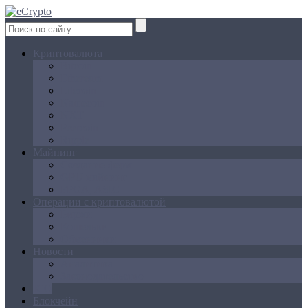
Криптовалюта
Bitcoin
Ethereum
Litecoin
Namecoin
NXT
Peercoin
Ripple
Майнинг
Создание ферм
GPU майнинг
FPGA, ASIC
Операции с криптовалютой
Биржи
Кошельки
Обменники
Новости
Аналитика
Законодательство
ICO
Блокчейн