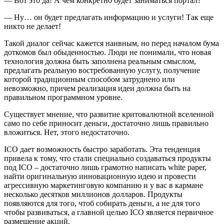
— Вот это да! А чем конкретно будет заниматься портал?
— Ну… он будет предлагать информацию и услуги! Так еще
никто не делает!
Такой диалог сейчас кажется наивным, но перед началом бума
доткомов был обыденностью. Люди не понимали, что новая
технология должна быть заполнена реальным смыслом,
предлагать реальную востребованную услугу, получение
которой традиционным способом затруднено или
невозможно, причем реализация идеи должна быть на
правильном программном уровне.
Существует мнение, что развитие критовалютной вселенной
само по себе приносит деньги, достаточно лишь правильно
вложиться. Нет, этого недостаточно.
ICO дает возможность быстро заработать. Эта тенденция
привела к тому, что стали специально создаваться продукты
под ICO – достаточно лишь грамотно написать white paper,
найти оригинальную инновационную идею и провести
агрессивную маркетинговую компанию и у вас в кармане
несколько десятков миллионов долларов. Продукты
появляются для того, чтоб собирать деньги, а не для того
чтобы развиваться, а главной целью ICO является первичное
размещение акций.