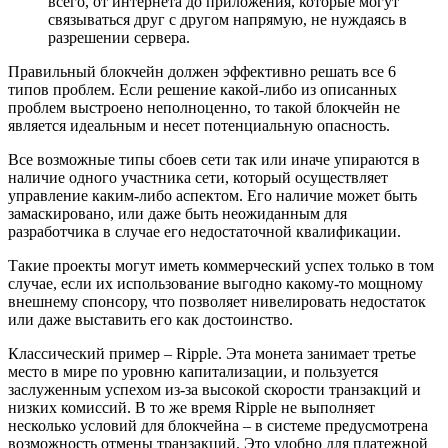
всего, от интернета до приложения, которые могут
связываться друг с другом напрямую, не нуждаясь в
разрешении сервера.
Правильный блокчейн должен эффективно решать все 6
типов проблем. Если решение какой-либо из описанных
проблем выстроено неполноценно, то такой блокчейн не
является идеальным и несет потенциальную опасность.
Все возможные типы сбоев сети так или иначе упираются в
наличие одного участника сети, который осуществляет
управление каким-либо аспектом. Его наличие может быть
замаскировано, или даже быть неожиданным для
разработчика в случае его недостаточной квалификации.
Такие проекты могут иметь коммерческий успех только в том
случае, если их использование выгодно какому-то мощному
внешнему спонсору, что позволяет нивелировать недостаток
или даже выставить его как достоинство.
Классический пример – Ripple. Эта монета занимает третье
место в мире по уровню капитализации, и пользуется
заслуженным успехом из-за высокой скорости транзакций и
низких комиссий. В то же время Ripple не выполняет
несколько условий для блокчейна – в системе предусмотрена
возможность отмены транзакций. Это удобно для платежной