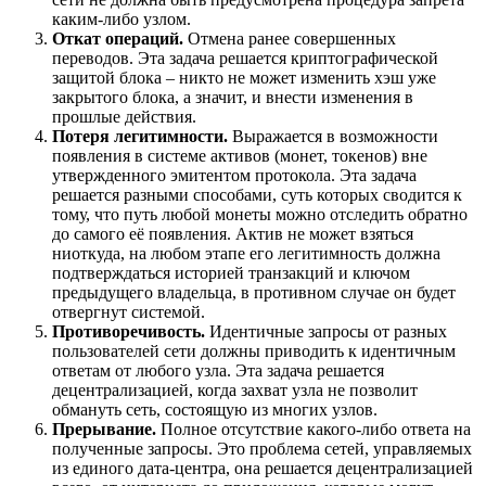
каким-либо узлом.
Откат операций.
Отмена ранее совершенных
переводов. Эта задача решается криптографической
защитой блока – никто не может изменить хэш уже
закрытого блока, а значит, и внести изменения в
прошлые действия.
Потеря легитимности.
Выражается в возможности
появления в системе активов (монет, токенов) вне
утвержденного эмитентом протокола. Эта задача
решается разными способами, суть которых сводится к
тому, что путь любой монеты можно отследить обратно
до самого её появления. Актив не может взяться
ниоткуда, на любом этапе его легитимность должна
подтверждаться историей транзакций и ключом
предыдущего владельца, в противном случае он будет
отвергнут системой.
Противоречивость.
Идентичные запросы от разных
пользователей сети должны приводить к идентичным
ответам от любого узла. Эта задача решается
децентрализацией, когда захват узла не позволит
обмануть сеть, состоящую из многих узлов.
Прерывание.
Полное отсутствие какого-либо ответа на
полученные запросы. Это проблема сетей, управляемых
из единого дата-центра, она решается децентрализацией