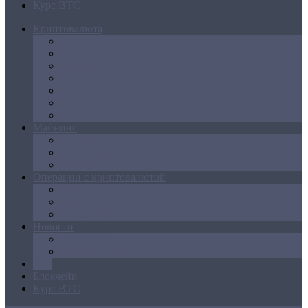
Курс BTC
Криптовалюта
Bitcoin
Ethereum
Litecoin
Namecoin
NXT
Peercoin
Ripple
Майнинг
Создание ферм
GPU майнинг
FPGA, ASIC
Операции с криптовалютой
Биржи
Кошельки
Обменники
Новости
Аналитика
Законодательство
ICO
Блокчейн
Курс BTC