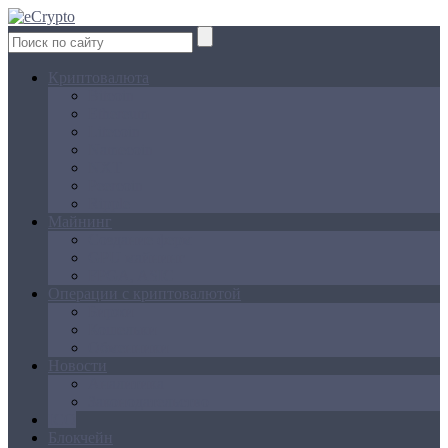
Криптовалюта
Bitcoin
Ethereum
Litecoin
Namecoin
NXT
Peercoin
Ripple
Майнинг
Создание ферм
GPU майнинг
FPGA, ASIC
Операции с криптовалютой
Биржи
Кошельки
Обменники
Новости
Аналитика
Законодательство
ICO
Блокчейн