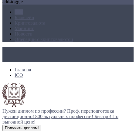
add-toggle
ICO
Блокчейн
Криптовалюта
Майнинг
Новости
Операции с криптовалютой
Главная
ICO
Нужен диплом по профессии?
Проф. переподготовка
дистанционно!
800 актуальных профессий!
Быстро! По
выгодной цене!
Получить диплом!