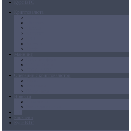
Курс BTC
Криптовалюта
Bitcoin
Ethereum
Litecoin
Namecoin
NXT
Peercoin
Ripple
Майнинг
Создание ферм
GPU майнинг
FPGA, ASIC
Операции с криптовалютой
Биржи
Кошельки
Обменники
Новости
Аналитика
Законодательство
ICO
Блокчейн
Курс BTC