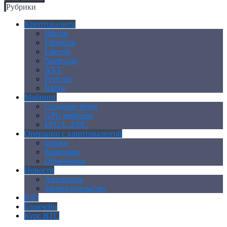
Рубрики
Криптовалюта
Bitcoin
Ethereum
Litecoin
Namecoin
NXT
Peercoin
Ripple
Майнинг
Создание ферм
GPU майнинг
FPGA, ASIC
Операции с криптовалютой
Биржи
Кошельки
Обменники
Новости
Аналитика
Законодательство
ICO
Блокчейн
Курс BTC