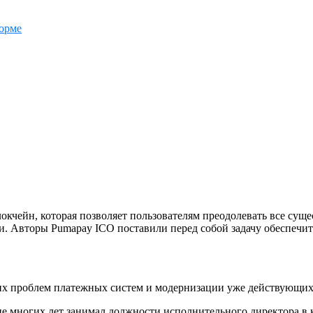
орме
локчейн, которая позволяет пользователям преодолевать все с
и. Авторы Pumapay ICO поставили перед собой задачу обеспечит
х проблем платежных систем и модернизации уже действующих те
ие многих лет занимал должности исполнительного директора в 