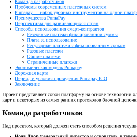
Команда разработчиков
Проблемы современных платежных систем
Pumapay — набор удобных инструментов на одной платф
Преимущества PumaPay
Перспективы для развивающихся стран
Способы использования смарт-контрактов
Резервные платежи фиксированной суммы
Плата за использование
Регулярные платежи с фиксированным сроком
Разовые платежи
Общие платежи
Ограниченные платежи
Экономическая модель Pumapay
Дорожная карта
Период и условия проведения Pumapay ICO
Заключение
Проект представляет собой платформу на основе технологии б
карт и некоторых из самых ранних протоколов блочной цепочк
Команда разработчиков
Над проектом, который должен стать способом решения текущи
Йоав Дрор
(генеральный директор и основатель, в течен