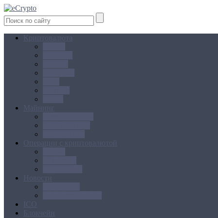
Криптовалюта
Bitcoin
Ethereum
Litecoin
Namecoin
NXT
Peercoin
Ripple
Майнинг
Создание ферм
GPU майнинг
FPGA, ASIC
Операции с криптовалютой
Биржи
Кошельки
Обменники
Новости
Аналитика
Законодательство
ICO
Блокчейн