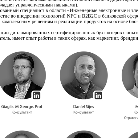
бладает управленческими навыками).
ованный специалист в области «Инженерные электронные и элек
астие во внедрении технологий NFC и B2B2C в банковской сфере
о комплексным решениям и реализации продуктов на основе блоч
ции дипломированных сертифицированных бухгалтеров с опытом
ль, имеет опыт работы в таких сферах, как маркетинг, брендин