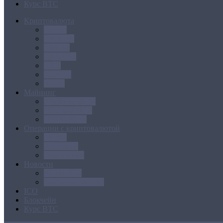
Курс BTC
Криптовалюта
Bitcoin
Ethereum
Litecoin
Namecoin
NXT
Peercoin
Ripple
Майнинг
Создание ферм
GPU майнинг
FPGA, ASIC
Операции с криптовалютой
Биржи
Кошельки
Обменники
Новости
Аналитика
Законодательство
ICO
Блокчейн
Курс BTC