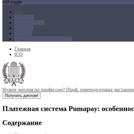
add-toggle
ICO
Блокчейн
Криптовалюта
Майнинг
Новости
Операции с криптовалютой
Главная
ICO
Нужен диплом по профессии?
Проф. переподготовка дистанци
Получить диплом!
Платежная система Pumapay: особеннос
Содержание