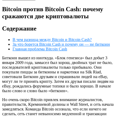
Bitcoin против Bitcoin Cash: почему
сражаются две криптовалюты
Содержание
В чем разница между Bitcoin и Bitcoin Cash?
За что борется Bitcoin Cash и почему он — не биткоин
Главная проблема Bitcoin Cash
Биткоин вышел из ниоткуда. «Блок генезиса» был добыт 3
января 2009 года, замысел был хорош, двойных трат не было,
последователей криптовалюты только прибывало. Они
покупали пиццы за биткоины и наркотики на Silk Riad,
советовали Биткоин друзьям и спрашивали людей на eBay,
могут ли те принять крипту. Затем их друзья писали людям на
eBay, рождались форумные топики и было хорошо. В начале
было слово и слово было «биткоин».
Но очень скоро Bitcoin привлек внимание журналистов,
правительств, Кремниевой долины и Wall Street, и сеть начала
замедляться. Команда Bitcoin осознала, что если ничего не
сделать, сеть станет невыносимо медленной и транзакции