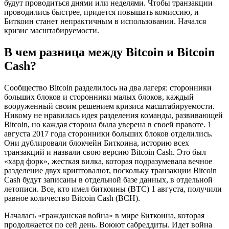
будут проводиться днями или неделями. Чтобы транзакции
проводились быстрее, придется повышать комиссию, и
Биткоин станет непрактичным в использовании. Начался
кризис масштабируемости.
В чем разница между Bitcoin и Bitcoin
Cash?
Сообщество Bitcoin разделилось на два лагеря: сторонники
больших блоков и сторонники малых блоков, каждый
вооруженный своим решением кризиса масштабируемости.
Никому не нравилась идея разделения команды, развивающей
Bitcoin, но каждая сторона была уверена в своей правоте. 1
августа 2017 года сторонники больших блоков отделились.
Они дублировали блокчейн Биткоина, историю всех
транзакций и назвали свою версию Bitcoin Cash. Это был
«хард форк», жесткая вилка, которая подразумевала вечное
разделение двух криптовалют, поскольку транзакции Bitcoin
Cash будут записаны в отдельной базе данных, в отдельной
летописи. Все, кто имел биткоины (BTC) 1 августа, получили
равное количество Bitcoin Cash (BCH).
Началась «гражданская война» в мире Биткоина, которая
продолжается по сей день. Воюют сабреддиты. Идет война