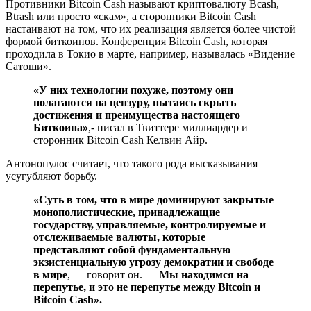
Противники Bitcoin Cash называют криптовалюту Bcash,
Btrash или просто «скам», а сторонники Bitcoin Cash
настаивают на том, что их реализация является более чистой
формой биткоинов. Конференция Bitcoin Cash, которая
проходила в Токио в марте, например, называлась «Видение
Сатоши».
«У них технологии похуже, поэтому они
полагаются на цензуру, пытаясь скрыть
достижения и преимущества настоящего
Биткоина»
,- писал в Твиттере миллиардер и
сторонник Bitcoin Cash Келвин Айр.
Антонопулос считает, что такого рода высказывания
усугубляют борьбу.
«Суть в том, что в мире доминируют закрытые
монополистические, принадлежащие
государству, управляемые, контролируемые и
отслеживаемые валюты, которые
представляют собой фундаментальную
экзистенциальную угрозу демократии и свободе
в мире
, — говорит он. —
Мы находимся на
перепутье, и это не перепутье между Bitcoin и
Bitcoin Cash».