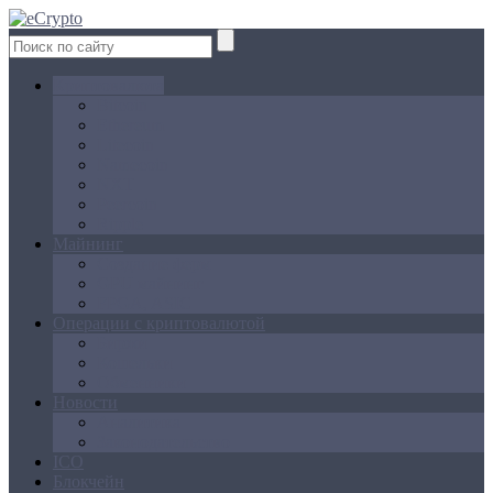
Криптовалюта
Bitcoin
Ethereum
Litecoin
Namecoin
NXT
Peercoin
Ripple
Майнинг
Создание ферм
GPU майнинг
FPGA, ASIC
Операции с криптовалютой
Биржи
Кошельки
Обменники
Новости
Аналитика
Законодательство
ICO
Блокчейн