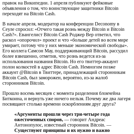
правок на Википедии. 1 апреля публикуют фейковые
объявления о том, что воинствующие защитники Bitcoin
переходят на Bitcoin Cash.
В начале апреля, модератор на конференции Deconomy в
Сеуле спросил: «Отчего такая рознь между Bitcoin и Bitcoin
Cash?». Евангелист Bitcoin Cash Роджер Вер ответил, что
раскол «опорочил» проект и что «больше детей во всем мире
умирает, потому что у них меньше экономической свободы».
Его коллега Самсон Мау, поддерживающий Bitcoin, рассудил
более взвешенно, отметив, что рознь ведется из-за
использования названия Bitcoin. Но его твиттер-аккаунт
полон колкостей в адрес Bitcoin Cash. Немногим позже
аккаунт @Bitcoin в Твиттере, принадлежащий сторонникам
Bitcoin Cash, был заморожен, вероятно, из-за жалоб
сторонников Bitcoin.
Прошло восемь месяцев с момента разделения блокчейна
Биткоина, и вернуть уже ничего нельзя. Почему же два лагеря
посвящают столько времени оскорблениям друг друга?
«Аргументы прошли через три-четыре года
ожесточенных споров,
— говорит Андреас
Антонопулос, известный сторонник Bitcoin. —
Существуют принципы и их нужно и важно