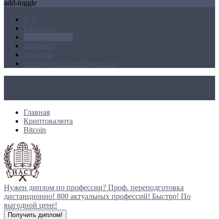
add-toggle
ICO
Блокчейн
Криптовалюта
Майнинг
Новости
Операции с криптовалютой
Главная
Криптовалюта
Bitcoin
Нужен диплом по профессии?
Проф. переподготовка
дистанционно!
800 актуальных профессий!
Быстро! По
выгодной цене!
Получить диплом!