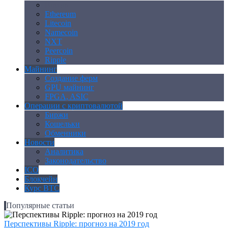
Bitcoin
Ethereum
Litecoin
Namecoin
NXT
Peercoin
Ripple
Майнинг
Создание ферм
GPU майнинг
FPGA, ASIC
Операции с криптовалютой
Биржи
Кошельки
Обменники
Новости
Аналитика
Законодательство
ICO
Блокчейн
Курс BTC
Популярные статьи
Перспективы Ripple: прогноз на 2019 год