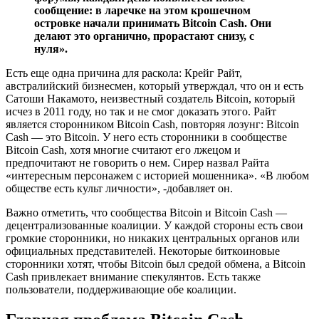
сообщение: в ларечке на этом крошечном
островке начали принимать Bitcoin Cash. Они
делают это органично, прорастают снизу, с
нуля».
Есть еще одна причина для раскола: Крейг Райт,
австралийский бизнесмен, который утверждал, что он и есть
Сатоши Накамото, неизвестный создатель Bitcoin, который
исчез в 2011 году, но так и не смог доказать этого. Райт
является сторонником Bitcoin Cash, повторяя лозунг: Bitcoin
Cash — это Bitcoin. У него есть сторонники в сообществе
Bitcoin Cash, хотя многие считают его лжецом и
предпочитают не говорить о нем. Сирер назвал Райта
«интересным персонажем с историей мошенника». «В любом
обществе есть культ личности», -добавляет он.
Важно отметить, что сообщества Bitcoin и Bitcoin Cash —
децентрализованные коалиции. У каждой стороны есть свои
громкие сторонники, но никаких центральных органов или
официальных представителей. Некоторые биткоиновые
сторонники хотят, чтобы Bitcoin был средой обмена, а Bitcoin
Cash привлекает внимание спекулянтов. Есть также
пользователи, поддерживающие обе коалиции.