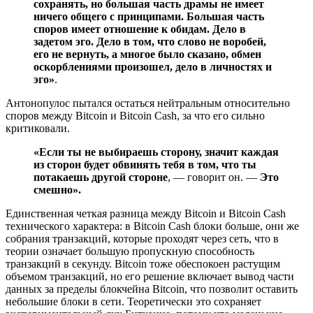
сохранять, но большая часть драмы не имеет
ничего общего с принципами. Большая часть
споров имеет отношение к обидам. Дело в
задетом эго. Дело в том, что слово не воробей,
его не вернуть, а многое было сказано, обмен
оскорблениями произошел, дело в личностях и
эго»
.
Антонопулос пытался остаться нейтральным относительно
споров между Bitcoin и Bitcoin Cash, за что его сильно
критиковали.
«Если ты не выбираешь сторону, значит каждая
из сторон будет обвинять тебя в том, что ты
потакаешь другой стороне
, — говорит он. —
Это
смешно».
Единственная четкая разница между Bitcoin и Bitcoin Cash
технического характера: в Bitcoin Cash блоки больше, они же
собрания транзакций, которые проходят через сеть, что в
теории означает большую пропускную способность
транзакций в секунду. Bitcoin тоже обеспокоен растущим
объемом транзакций, но его решение включает вывод части
данных за пределы блокчейна Bitcoin, что позволит оставить
небольшие блоки в сети. Теоретически это сохраняет