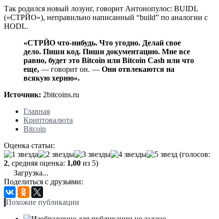
Так родился новый лозунг, говорит Антонопулос: BUIDL
(«СТРЙО»), неправильно написанный “build” по аналогии с
HODL.
«СТРЙО что-нибудь. Что угодно. Делай свое
дело. Пиши код. Пиши документацию. Мне все
равно, будет это Bitcoin или Bitcoin Cash или что
еще,
— говорит он. —
Они отвлекаются на
всякую херню».
Источник:
2bitcoins.ru
Главная
Криптовалюта
Bitcoin
Оценка статьи:
(голосов:
2
, средняя оценка:
1,00
из 5)
Загрузка...
Поделиться с друзьями:
Похожие публикации