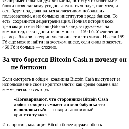
экспериментальный дух Биткоина, потому что маленькие
блоки позволят кому угодно запускать «ноду», или узел, и
сеть будет поддерживаться коллективом небольших
пользователей, а не больших институтов вроде банков. То
есть, сохранится децентрализация. Полная история всех
транзакций сети Bitcoin (Bitcoin Core), загружаемая на
компьютер, весит достаточно много — 159 Гб. Увеличение
размера блоков в теории увеличивает и это число. И если 159
Гб еще можно найти на жестком диске, если сильно захотеть,
460 Гб и больше — сложно.
За что борется Bitcoin Cash и почему он
— не биткоин
Если смотреть в общем, коалиция Bitcoin Cash выступает за
использование своей криптовалюты как среды обмена для
коммерческого сектора.
«Поговаривают, что сторонники Bitcoin Cash
любят говорит: сможет ли моя бабушка его
использовать?»
— говорит анонимный
криптоэнтузиаст.
И напротив, коалиция Bitcoin более дружелюбна к