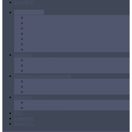
Курс BTC
Криптовалюта
Bitcoin
Ethereum
Litecoin
Namecoin
NXT
Peercoin
Ripple
Майнинг
Создание ферм
GPU майнинг
FPGA, ASIC
Операции с криптовалютой
Биржи
Кошельки
Обменники
Новости
Аналитика
Законодательство
ICO
Блокчейн
Курс BTC