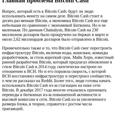
Главная проблема Bitcoin Cash
Вопрос, который есть к Bitcoin Cash: будут ли люди
использовать монету на самом деле. Bitcoin Cash стоит в
десять раз меньше Bitcoin, а экономика Bitcoin Cash все еще
небольшая по сравнению с экономикой Биткоина. Но и не
маленькая. По данным Chainalysis, Bitcoin Cash на 230
миллионов долларов было прокручено на биржах в марте и
около 2,62 миллиардов долларов было отправлено в Bitcoin.
Примечательно также и то, что Bitcoin Cash смог перестроить
инфраструктуру Bitcoin, включая ноды, кошельки, команды
разработчиков, за столь короткий срок. Майк Херн, известный
ранний разработчик Bitcoin, который предлагал обновление в
стиле Bitcoin Cash в 2014 году, скептически настроен по
отношению к BCH. Но и его поразила скорость, с которой
BCH восстановил инфраструктуру и перестроил сообщество,
о чем он рассказал на Reddit. Более того, люди готовы начать
использовать Bitcoin Cash из-за стагнации на пике сети
Bitcoin. В декабре 2017 года многие отказались принимать
переводы в биткоинах из-за повышенной активности и
высокой комиссии в сети. Bitcoin Cash из-за увеличенного
размера блока, в теории, справится с ростом числа
транзакций.