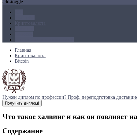
add-toggle
ICO
Блокчейн
Криптовалюта
Майнинг
Новости
Операции с криптовалютой
Главная
Криптовалюта
Bitcoin
Нужен диплом по профессии?
Проф. переподготовка дистанци
Получить диплом!
Что такое халвинг и как он повлияет на
Содержание