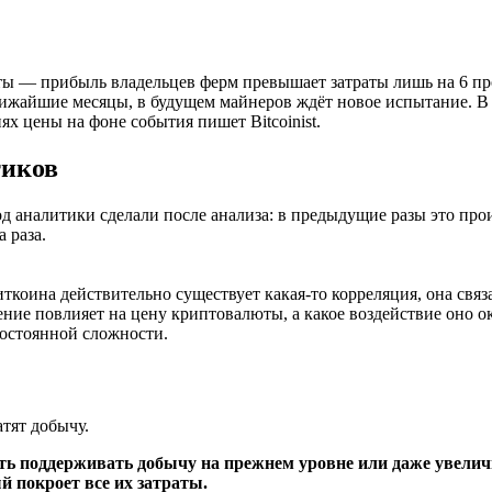
ы — прибыль владельцев ферм превышает затраты лишь на 6 проц
ижайшие месяцы, в будущем майнеров ждёт новое испытание. В м
х цены на фоне события пишет Bitcoinist.
тиков
д аналитики сделали после анализа: в предыдущие разы это проис
 раза.
оина действительно существует какая-то корреляция, она связа
жение повлияет на цену криптовалюты, а какое воздействие оно
постоянной сложности.
тят добычу.
ь поддерживать добычу на прежнем уровне или даже увеличи
й покроет все их затраты.