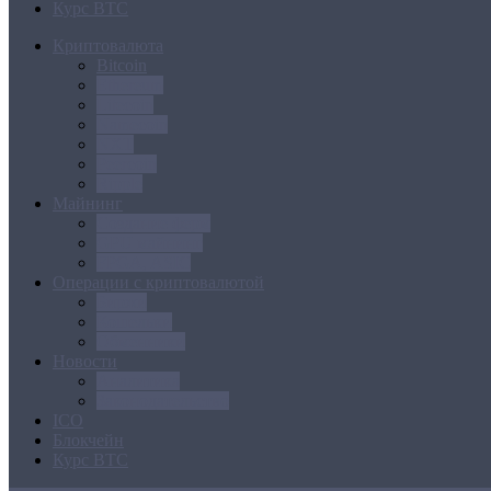
Курс BTC
Криптовалюта
Bitcoin
Ethereum
Litecoin
Namecoin
NXT
Peercoin
Ripple
Майнинг
Создание ферм
GPU майнинг
FPGA, ASIC
Операции с криптовалютой
Биржи
Кошельки
Обменники
Новости
Аналитика
Законодательство
ICO
Блокчейн
Курс BTC