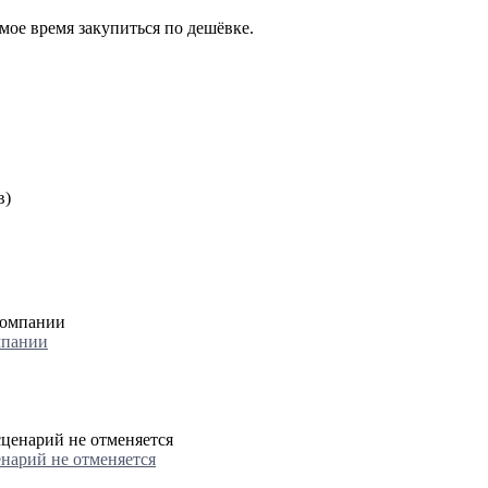
мое время закупиться по дешёвке.
в)
мпании
енарий не отменяется