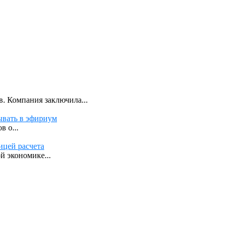
. Компания заключила...
ывать в эфириум
 о...
ицей расчета
й экономике...