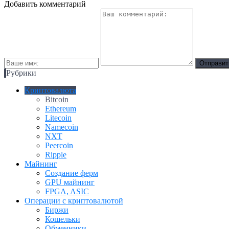
Добавить комментарий
Рубрики
Криптовалюта
Bitcoin
Ethereum
Litecoin
Namecoin
NXT
Peercoin
Ripple
Майнинг
Создание ферм
GPU майнинг
FPGA, ASIC
Операции с криптовалютой
Биржи
Кошельки
Обменники