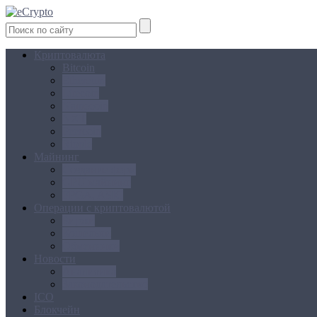
Криптовалюта
Bitcoin
Ethereum
Litecoin
Namecoin
NXT
Peercoin
Ripple
Майнинг
Создание ферм
GPU майнинг
FPGA, ASIC
Операции с криптовалютой
Биржи
Кошельки
Обменники
Новости
Аналитика
Законодательство
ICO
Блокчейн