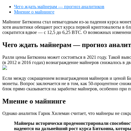
Чего ждать майнерам — прогноз аналитиков
Мнение о майнинге
Майнинг Биткоина стал невыгодным из-за падения курса монет
хотя аналитики обещают рост курса первой криптовалюты в бл
сократится вдвое — с 12,5 до 6,25 BTC. О возможных изменения
Чего ждать майнерам — прогноз анали
Ралли цены Биткоина может состояться в 2021 году. Такой выво
(в 2012 и 2016 годах) вознаграждение майнеров снижалось в два
Если между сокращением вознаграждения майнеров и ценой Битк
монеты. Вопрос заключается не в том, как 50-процентное сни
блок прямо сказывается на заработке майнеров, особенно при 
Мнение о майнинге
Однако аналитик Гарик Хилеман считает, что майнеры не сокра
Майнеры исторически продемонстрировали способност
надеются на дальнейший рост курса Биткоина, которы