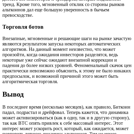
тренд. Кроме того, мгновенный отклик со стороны рынков
альткоинов дал еще большую уверенность в бычьем
превосходстве.
Торговля ботов
Внезапные, мгновенные и решающие шаги на рынке зачастую
являются результатом запуска некоторых автоматических
алгоритмов. На данный момент неизвестно, что может
произойти, когда ожидания инвесторов разделятся, ведь
некоторые уже сейчас ожидают внезапной коррекции и
падения до более низких уровней. Феноменальный скачок цен
практически невозможно объяснить, к этому не было никаких
предпосылок, и возможной причиной этого может быть
алгоритмическая торговля.
Вывод
В последнее время (несколько месяцев), как правило, Биткоин
падал, подрастал и дрейфовал. Теперь кажется, что динамика
может активизироваться (как в одну, так и в другую сторону),
так как BTC опять привлек к себе массовый интерес. Этот
интерес может ускорить рост, который, как ожидается, может
повторить летнюю динамику альткоинов. Тем не менее,