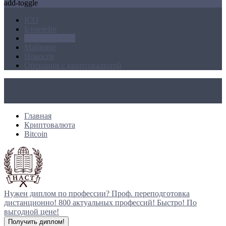
add-toggle
ICO
Блокчейн
Криптовалюта
Майнинг
Новости
Операции с криптовалютой
Главная
Криптовалюта
Bitcoin
Нужен диплом по профессии?
Проф. переподготовка
дистанционно!
800 актуальных профессий!
Быстро! По
выгодной цене!
Получить диплом!