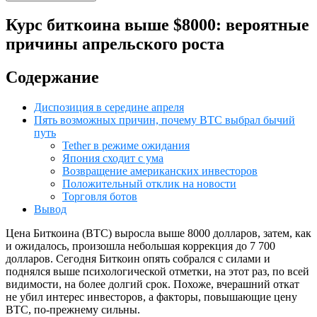
Курс биткоина выше $8000: вероятные
причины апрельского роста
Содержание
Диспозиция в середине апреля
Пять возможных причин, почему BTC выбрал бычий
путь
Tether в режиме ожидания
Япония сходит с ума
Возвращение американских инвесторов
Положительный отклик на новости
Торговля ботов
Вывод
Цена Биткоина (BTC) выросла выше 8000 долларов, затем, как
и ожидалось, произошла небольшая коррекция до 7 700
долларов. Сегодня Биткоин опять собрался с силами и
поднялся выше психологической отметки, на этот раз, по всей
видимости, на более долгий срок. Похоже, вчерашний откат
не убил интерес инвесторов, а факторы, повышающие цену
BTC, по-прежнему сильны.