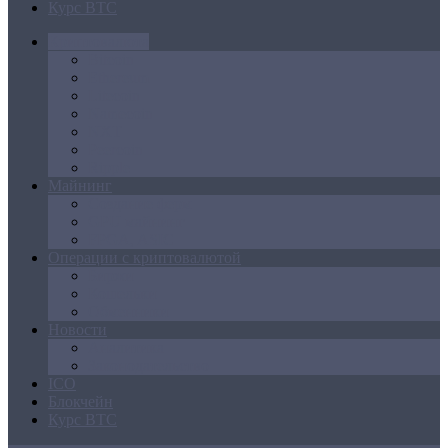
Курс BTC
Криптовалюта
Bitcoin
Ethereum
Litecoin
Namecoin
NXT
Peercoin
Ripple
Майнинг
Создание ферм
GPU майнинг
FPGA, ASIC
Операции с криптовалютой
Биржи
Кошельки
Обменники
Новости
Аналитика
Законодательство
ICO
Блокчейн
Курс BTC