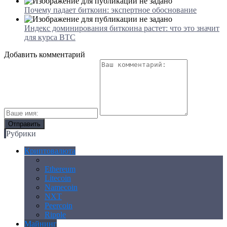
Почему падает биткоин: экспертное обоснование
Индекс доминирования биткоина растет: что это значит
для курса BTC
Добавить комментарий
Рубрики
Криптовалюта
Bitcoin
Ethereum
Litecoin
Namecoin
NXT
Peercoin
Ripple
Майнинг