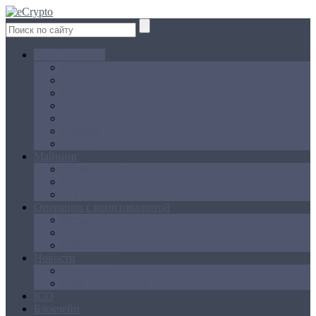
Криптовалюта
Bitcoin
Ethereum
Litecoin
Namecoin
NXT
Peercoin
Ripple
Майнинг
Создание ферм
GPU майнинг
FPGA, ASIC
Операции с криптовалютой
Биржи
Кошельки
Обменники
Новости
Аналитика
Законодательство
ICO
Блокчейн