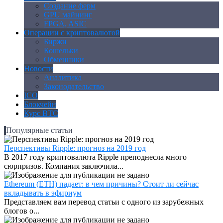
Создание ферм
GPU майнинг
FPGA, ASIC
Операции с криптовалютой
Биржи
Кошельки
Обменники
Новости
Аналитика
Законодательство
ICO
Блокчейн
Курс BTC
Популярные статьи
Перспективы Ripple: прогноз на 2019 год
В 2017 году криптовалюта Ripple преподнесла много
сюрпризов. Компания заключила...
Ethereum (ETH) падает: в чем причины? Стоит ли сейчас
вкладывать в эфириум
Представляем вам перевод статьи с одного из зарубежных
блогов о...