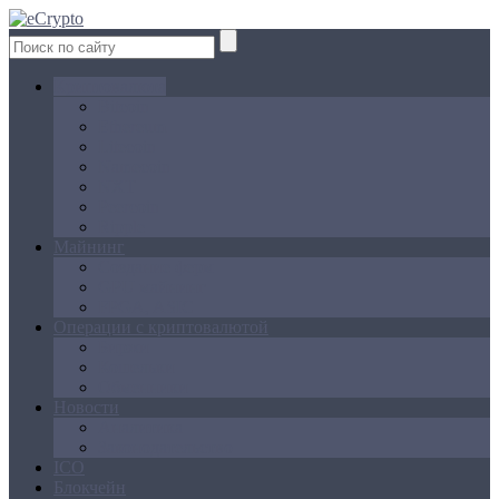
Криптовалюта
Bitcoin
Ethereum
Litecoin
Namecoin
NXT
Peercoin
Ripple
Майнинг
Создание ферм
GPU майнинг
FPGA, ASIC
Операции с криптовалютой
Биржи
Кошельки
Обменники
Новости
Аналитика
Законодательство
ICO
Блокчейн