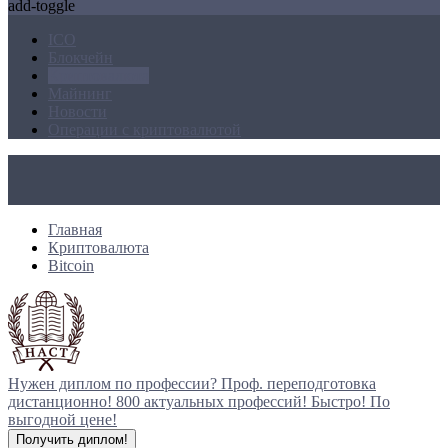
add-toggle
ICO
Блокчейн
Криптовалюта
Майнинг
Новости
Операции с криптовалютой
Главная
Криптовалюта
Bitcoin
Нужен диплом по профессии?
Проф. переподготовка
дистанционно!
800 актуальных профессий!
Быстро! По
выгодной цене!
Получить диплом!