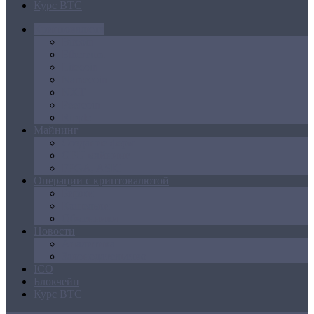
Курс BTC
Криптовалюта
Bitcoin
Ethereum
Litecoin
Namecoin
NXT
Peercoin
Ripple
Майнинг
Создание ферм
GPU майнинг
FPGA, ASIC
Операции с криптовалютой
Биржи
Кошельки
Обменники
Новости
Аналитика
Законодательство
ICO
Блокчейн
Курс BTC