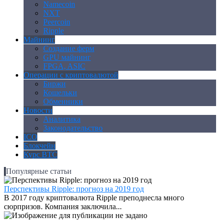
Namecoin
NXT
Peercoin
Ripple
Майнинг
Создание ферм
GPU майнинг
FPGA, ASIC
Операции с криптовалютой
Биржи
Кошельки
Обменники
Новости
Аналитика
Законодательство
ICO
Блокчейн
Курс BTC
Популярные статьи
Перспективы Ripple: прогноз на 2019 год
В 2017 году криптовалюта Ripple преподнесла много
сюрпризов. Компания заключила...