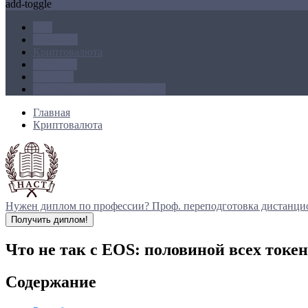
add-toggle
ICO
Блокчейн
Криптовалюта
Майнинг
Новости
Операции с криптовалютой
Главная
Криптовалюта
Нужен диплом по профессии?
Проф. переподготовка дистанци
Получить диплом!
Что не так с EOS: половиной всех токен
Содержание