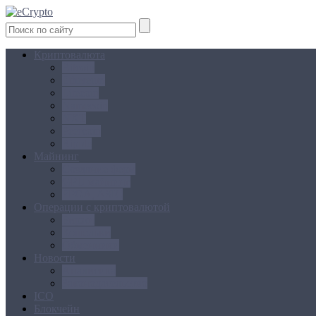
Криптовалюта
Bitcoin
Ethereum
Litecoin
Namecoin
NXT
Peercoin
Ripple
Майнинг
Создание ферм
GPU майнинг
FPGA, ASIC
Операции с криптовалютой
Биржи
Кошельки
Обменники
Новости
Аналитика
Законодательство
ICO
Блокчейн