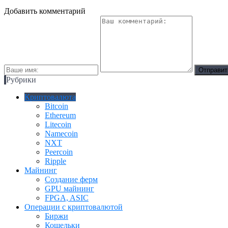
Добавить комментарий
Рубрики
Криптовалюта
Bitcoin
Ethereum
Litecoin
Namecoin
NXT
Peercoin
Ripple
Майнинг
Создание ферм
GPU майнинг
FPGA, ASIC
Операции с криптовалютой
Биржи
Кошельки