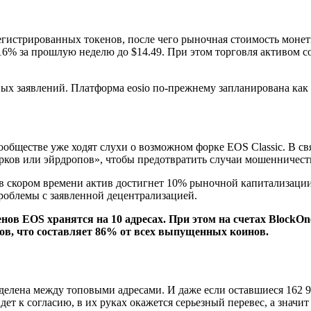
гистрированных токенов, после чего рыночная стоимость монеты
% за прошлую неделю до $14.49. При этом торговля активом сост
вых заявлений. Платформа eosio по-прежнему запланирована как
обществе уже ходят слухи о возможном форке EOS Classic. В св
рков или эйрдропов», чтобы предотвратить случаи мошенничест
 в скором времени актив достигнет 10% рыночной капитализаци
проблемы с заявленной децентрализацией.
нов EOS хранятся на 10 адресах. При этом на счетах BlockOn
нов, что составляет 86% от всех выпущенных коинов.
ределена между топовыми адресами. И даже если оставшиеся 162 
дет к согласию, в их руках окажется серьезный перевес, а знач