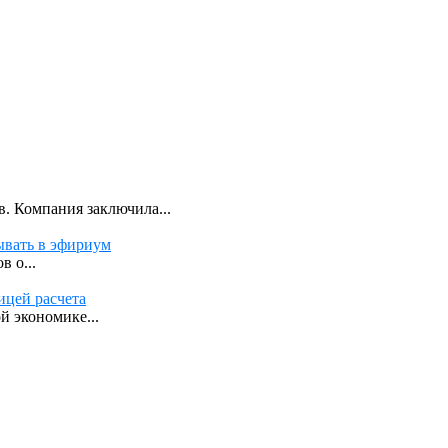
. Компания заключила...
ывать в эфириум
 о...
ицей расчета
й экономике...