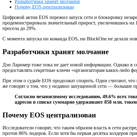
Разработчики хранят молчание
Почему EOS централизован
Цифровой актив EOS пережил запуск сети и блокировку незаре
продемонстрировала значительный прирост, увеличившись на 16
просела до 29%.
С момента запуска ни команда EOS, ни BlockOne не делали но
Разработчики хранят молчание
Дэн Лаример тоже пока не дает новой информации. Однако в со
предоставлять секретные ключи «организаторам каких-либо фо
При этом о судьбе EOS продолжат спорить. Одни считают, что
же говорят о том, что у недавно запущенной сети — большие 
Согласно независимому исследованию, 49.6% всех токе
адресов в списке суммарно удерживают 858 млн. токе
Почему EOS централизован
Исследователи говорят, что таким образом власть в сети расп
против 86% лидеров. Если хотя бы первая десятка холдеров при