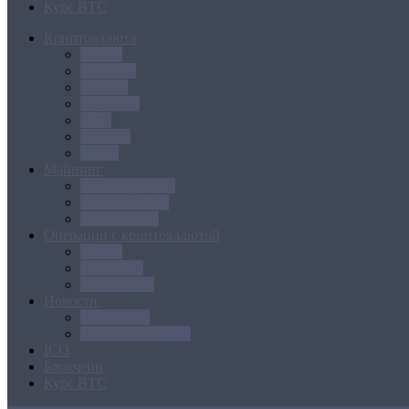
Курс BTC
Криптовалюта
Bitcoin
Ethereum
Litecoin
Namecoin
NXT
Peercoin
Ripple
Майнинг
Создание ферм
GPU майнинг
FPGA, ASIC
Операции с криптовалютой
Биржи
Кошельки
Обменники
Новости
Аналитика
Законодательство
ICO
Блокчейн
Курс BTC