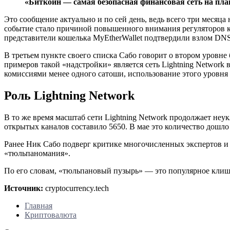
«Биткоин — самая безопасная финансовая сеть на пла
Это сообщение актуально и по сей день, ведь всего три месяц
событие стало причиной повышенного внимания регуляторов к
представители кошелька MyEtherWallet подтвердили взлом DNS
В третьем пункте своего списка Сабо говорит о втором уровн
примеров такой «надстройки» является сеть Lightning Network
комиссиями менее одного сатоши, использование этого уровня
Роль Lightning Network
В то же время масштаб сети Lightning Network продолжает неук
открытых каналов составило 5650. В мае это количество дошл
Ранее Ник Сабо подверг критике многочисленных экспертов и 
«тюльпаномания».
По его словам, «тюльпановый пузырь» — это популярное клише
Источник:
cryptocurrency.tech
Главная
Криптовалюта