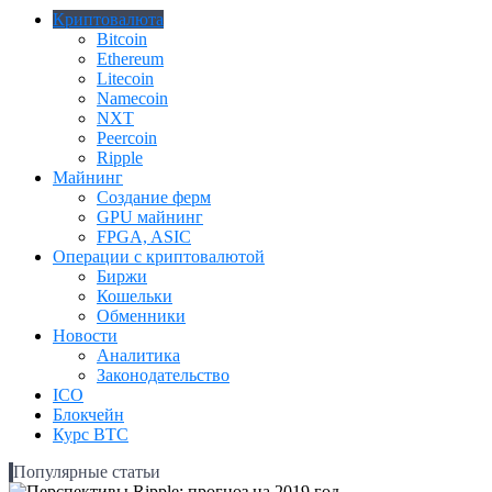
Криптовалюта
Bitcoin
Ethereum
Litecoin
Namecoin
NXT
Peercoin
Ripple
Майнинг
Создание ферм
GPU майнинг
FPGA, ASIC
Операции с криптовалютой
Биржи
Кошельки
Обменники
Новости
Аналитика
Законодательство
ICO
Блокчейн
Курс BTC
Популярные статьи