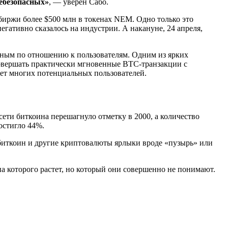
небезопасных»
, — уверен Сабо.
обиржи более $500 млн в токенах NEM. Одно только это
ативно сказалось на индустрии. А накануне, 24 апреля,
юбным по отношению к пользователям. Одним из ярких
 совершать практически мгновенные BTC-транзакции с
ает многих потенциальных пользователей.
сети биткоина перешагнуло отметку в 2000, а количество
остигло 44%.
а биткоин и другие криптовалюты ярлыки вроде «пузырь» или
а которого растет, но который они совершенно не понимают.