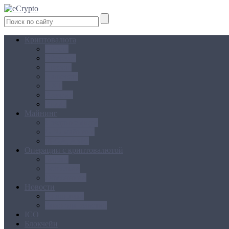
Криптовалюта
Bitcoin
Ethereum
Litecoin
Namecoin
NXT
Peercoin
Ripple
Майнинг
Создание ферм
GPU майнинг
FPGA, ASIC
Операции с криптовалютой
Биржи
Кошельки
Обменники
Новости
Аналитика
Законодательство
ICO
Блокчейн