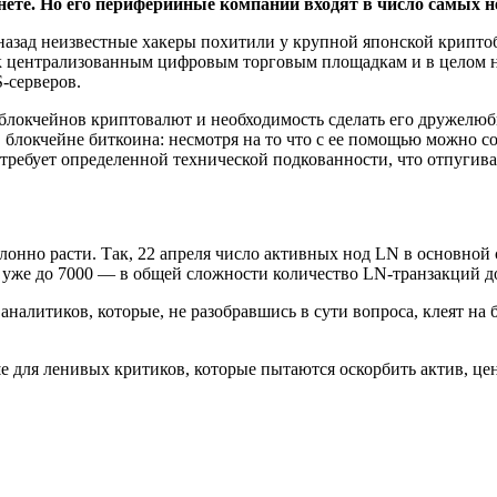
нете. Но его периферийные компании входят в число самых 
а назад неизвестные хакеры похитили у крупной японской крипт
 централизованным цифровым торговым площадкам и в целом нег
-серверов.
е блокчейнов криптовалют и необходимость сделать его дружел
 в блокчейне биткоина: несмотря на то что с ее помощью можно
 требует определенной технической подкованности, что отпугив
лонно расти. Так, 22 апреля число активных нод LN в основной 
о уже до 7000 — в общей сложности количество LN-транзакций д
аналитиков, которые, не разобравшись в сути вопроса, клеят н
 для ленивых критиков, которые пытаются оскорбить актив, цен