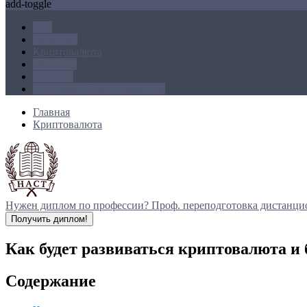
add-toggle
ICO
Блокчейн
Криптовалюта
Майнинг
Новости
Операции с криптовалютой
Главная
Криптовалюта
Нужен диплом по профессии?
Проф. переподготовка дистанци
Получить диплом!
Как будет развиваться криптовалюта и
Содержание