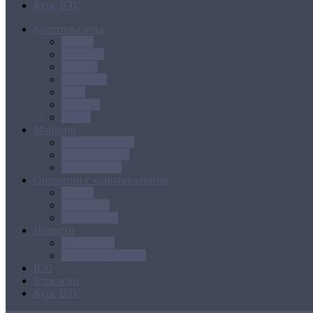
Курс BTC
Криптовалюта
Bitcoin
Ethereum
Litecoin
Namecoin
NXT
Peercoin
Ripple
Майнинг
Создание ферм
GPU майнинг
FPGA, ASIC
Операции с криптовалютой
Биржи
Кошельки
Обменники
Новости
Аналитика
Законодательство
ICO
Блокчейн
Курс BTC