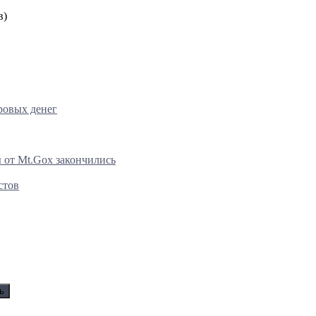
в)
ровых денег
 от Mt.Gox закончились
стов