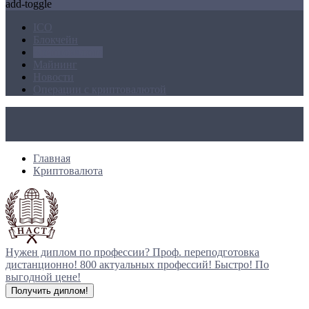
add-toggle
ICO
Блокчейн
Криптовалюта
Майнинг
Новости
Операции с криптовалютой
Главная
Криптовалюта
Нужен диплом по профессии?
Проф. переподготовка
дистанционно!
800 актуальных профессий!
Быстро! По
выгодной цене!
Получить диплом!