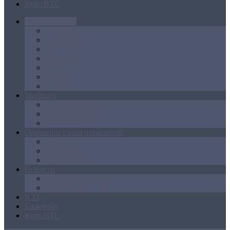
Курс BTC
Криптовалюта
Bitcoin
Ethereum
Litecoin
Namecoin
NXT
Peercoin
Ripple
Майнинг
Создание ферм
GPU майнинг
FPGA, ASIC
Операции с криптовалютой
Биржи
Кошельки
Обменники
Новости
Аналитика
Законодательство
ICO
Блокчейн
Курс BTC