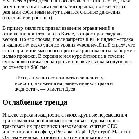
AMarkets Артем Деев. Он посоветовал плотно наблюдать за
всеми новостями касательно крипторынка, потому что за
разными событиями могут начаться сильные движения
(падение или рост цен).
В пример аналитик привел введение ограничений в
отношении криптовалют в Китае, которое происходило
весной. По его словам, после запретов в КНР индекс «страха
и жадности» резко упал до уровня «чрезвычайный страх», что
стало причиной массового притока криптовалюты на биржи с
целью продажи. В середине мая курс биткоина в течение
суток резко снижался на треть и впервые с января опускался
до отметки в $30 тыс.
«Всегда нужно отслеживать всю цепочку:
новости, движения на рынке, индекс страха и
жадности», — отметил Деев.
Ослабление тренда
Индекс страха и жадности, а также крупные перемещения
криптовалюты необходимо отслеживать, однако точно
трактовать их практически невозможно, считает СЕО
инвестиционного фонда Pressman Capital Дмитрий Мачихин.
Он рекомендовал относится к этим индикаторам с