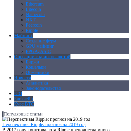
Ethereum
Litecoin
Namecoin
NXT
Peercoin
Ripple
Майнинг
Создание ферм
GPU майнинг
FPGA, ASIC
Операции с криптовалютой
Биржи
Кошельки
Обменники
Новости
Аналитика
Законодательство
ICO
Блокчейн
Курс BTC
Популярные статьи
Перспективы Ripple: прогноз на 2019 год
В 2017 году криптовалюта Ripple преподнесла много