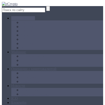
Криптовалюта
Bitcoin
Ethereum
Litecoin
Namecoin
NXT
Peercoin
Ripple
Майнинг
Создание ферм
GPU майнинг
FPGA, ASIC
Операции с криптовалютой
Биржи
Кошельки
Обменники
Новости
Аналитика
Законодательство
ICO
Блокчейн