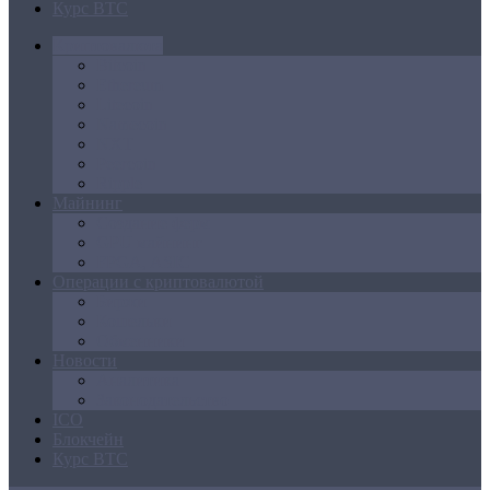
Курс BTC
Криптовалюта
Bitcoin
Ethereum
Litecoin
Namecoin
NXT
Peercoin
Ripple
Майнинг
Создание ферм
GPU майнинг
FPGA, ASIC
Операции с криптовалютой
Биржи
Кошельки
Обменники
Новости
Аналитика
Законодательство
ICO
Блокчейн
Курс BTC