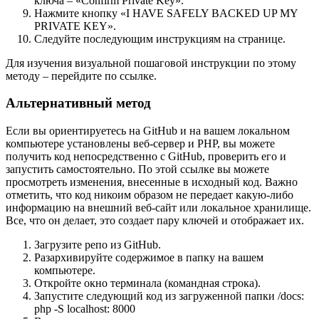
ключа – «Confirm Private Key».
Нажмите кнопку «I HAVE SAFELY BACKED UP MY
PRIVATE KEY».
Следуйте последующим инструкциям на странице.
Для изучения визуальной пошаговой инструкции по этому
методу – перейдите по ссылке.
Альтернативный метод
Если вы ориентируетесь на GitHub и на вашем локальном
компьютере установлены веб-сервер и PHP, вы можете
получить код непосредственно с GitHub, проверить его и
запустить самостоятельно. По этой ссылке вы можете
просмотреть изменения, внесенные в исходный код. Важно
отметить, что код никоим образом не передает какую-либо
информацию на внешний веб-сайт или локальное хранилище.
Все, что он делает, это создает пару ключей и отображает их.
Загрузите репо из GitHub.
Разархивируйте содержимое в папку на вашем
компьютере.
Откройте окно терминала (командная строка).
Запустите следующий код из загруженной папки /docs:
php -S localhost: 8000