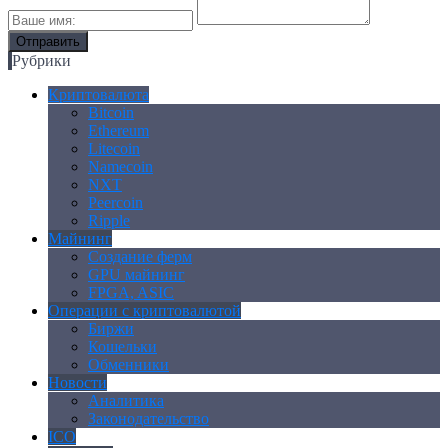
Рубрики
Криптовалюта
Bitcoin
Ethereum
Litecoin
Namecoin
NXT
Peercoin
Ripple
Майнинг
Создание ферм
GPU майнинг
FPGA, ASIC
Операции с криптовалютой
Биржи
Кошельки
Обменники
Новости
Аналитика
Законодательство
ICO