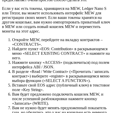
Если у вас есть токены, хранящиеся на MEW, Ledger Nano S
или Trezor, вы можете использовать интерфейс MEW для
регистрации своих монет. Если ваши токены хранятся на
другом кошельке, вам нужно импортировать приватный ключ
в MEW или создать новый кошелек MEW и переместить
монеты на этот адрес.
Откройте MEW, перейдите на вкладку контрактов –
«CONTRACTS».
Найдите пункт «EOS: Contribution» в раскрывающемся
меню «SELECT EXISTING CONTRACT» и нажмите на
него.
Нажмите кнопку «ACCESS» (подключиться) под полем
интерфейса ABI / JSON.
В разделе «Read / Write Contract» («Прочитать / записать
контракт») выберите «register» в раскрывающемся меню
выбора функции («SELECT A FUNCTION»).
Вставьте свой EOS адрес (публичный ключ) в текстовое
поле «Key String».
Вам будет предложено подключить кошелек MEW, и
после успешной разблокировки нажмите кнопку
«Записать» (WRITE).
Вам не нужно будет менять предложенный показатель
газа, но убедитесь, что у вас на кошельке есть немного