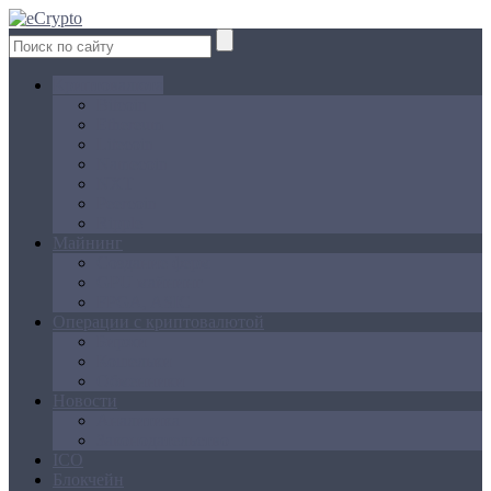
Криптовалюта
Bitcoin
Ethereum
Litecoin
Namecoin
NXT
Peercoin
Ripple
Майнинг
Создание ферм
GPU майнинг
FPGA, ASIC
Операции с криптовалютой
Биржи
Кошельки
Обменники
Новости
Аналитика
Законодательство
ICO
Блокчейн