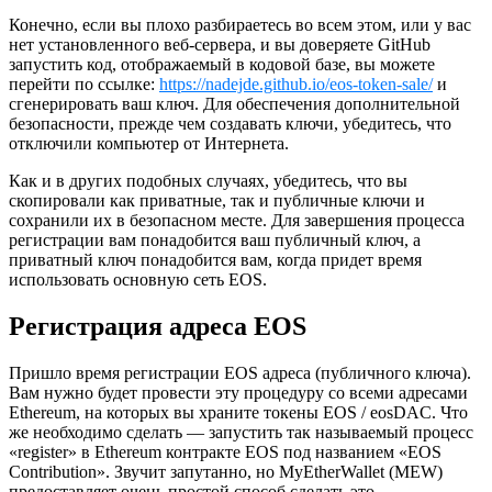
Конечно, если вы плохо разбираетесь во всем этом, или у вас
нет установленного веб-сервера, и вы доверяете GitHub
запустить код, отображаемый в кодовой базе, вы можете
перейти по ссылке:
https://nadejde.github.io/eos-token-sale/
и
сгенерировать ваш ключ. Для обеспечения дополнительной
безопасности, прежде чем создавать ключи, убедитесь, что
отключили компьютер от Интернета.
Как и в других подобных случаях, убедитесь, что вы
скопировали как приватные, так и публичные ключи и
сохранили их в безопасном месте. Для завершения процесса
регистрации вам понадобится ваш публичный ключ, а
приватный ключ понадобится вам, когда придет время
использовать основную сеть EOS.
Регистрация адреса EOS
Пришло время регистрации EOS адреса (публичного ключа).
Вам нужно будет провести эту процедуру со всеми адресами
Ethereum, на которых вы храните токены EOS / eosDAC. Что
же необходимо сделать — запустить так называемый процесс
«register» в Ethereum контракте EOS под названием «EOS
Contribution». Звучит запутанно, но MyEtherWallet (MEW)
предоставляет очень простой способ сделать это.