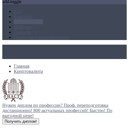
add-toggle
ICO
Блокчейн
Криптовалюта
Майнинг
Новости
Операции с криптовалютой
Главная
Криптовалюта
Нужен диплом по профессии?
Проф. переподготовка
дистанционно!
800 актуальных профессий!
Быстро! По
выгодной цене!
Получить диплом!