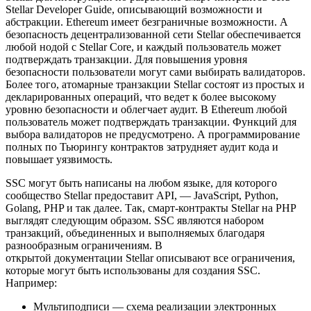
Stellar Developer Guide, описывающий возможности и
абстракции. Ethereum имеет безграничные возможности. А
безопасность децентрализованной сети Stellar обеспечивается
любой нодой с Stellar Core, и каждый пользователь может
подтверждать транзакции. Для повышения уровня
безопасности пользователи могут сами выбирать валидаторов.
Более того, атомарные транзакции Stellar состоят из простых и
декларированных операций, что ведет к более высокому
уровню безопасности и облегчает аудит. В Ethereum любой
пользователь может подтверждать транзакции. Функций для
выбора валидаторов не предусмотрено. А программирование
полных по Тьюрингу контрактов затрудняет аудит кода и
повышает уязвимость.
SSC могут быть написаны на любом языке, для которого
сообщество Stellar предоставит API, — JavaScript, Python,
Golang, PHP и так далее. Так, смарт-контракты Stellar на PHP
выглядят следующим образом. SSC являются набором
транзакций, объединенных и выполняемых благодаря
разнообразным ограничениям. В
открытой документации Stellar описывают все ограничения,
которые могут быть использованы для создания SSC.
Например:
Мультиподписи — схема реализации электронных