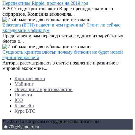
Перспективы Ripple: прогноз на 2019 год
В 2017 году криптовалюта Ripple преподнесла много
сюрпризов. Компания заключила...
Ethereum (ETH) падает: в чем причины? Стоит ли сейчас
вкладывать в эфириум
Представляем вам перевод статьи с одного из зарубежных
блогов о...
Сущность криптовалюты: почему биткоин не будет новой
единицей расчета
Авторы рассматривают в статье появление и развитие в
мировой экономике...
Криптовалюта
Майнинг
Операции с криптовалютой
Новости
ICO
Блокчейн
Курс BTC
© 2026 По вопросам сотрудничества писать на
bin700@yandex.ru