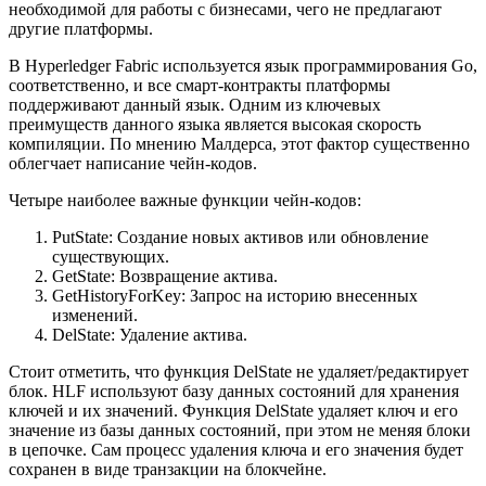
необходимой для работы с бизнесами, чего не предлагают
другие платформы.
В Hyperledger Fabric используется язык программирования Go,
соответственно, и все смарт-контракты платформы
поддерживают данный язык. Одним из ключевых
преимуществ данного языка является высокая скорость
компиляции. По мнению Малдерса, этот фактор существенно
облегчает написание чейн-кодов.
Четыре наиболее важные функции чейн-кодов:
PutState: Создание новых активов или обновление
существующих.
GetState: Возвращение актива.
GetHistoryForKey: Запрос на историю внесенных
изменений.
DelState: Удаление актива.
Стоит отметить, что функция DelState не удаляет/редактирует
блок. HLF используют базу данных состояний для хранения
ключей и их значений. Функция DelState удаляет ключ и его
значение из базы данных состояний, при этом не меняя блоки
в цепочке. Сам процесс удаления ключа и его значения будет
сохранен в виде транзакции на блокчейне.