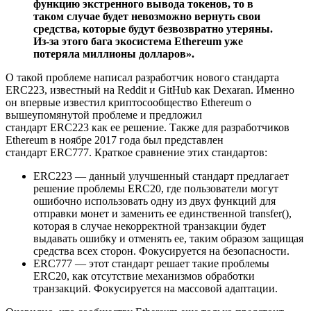
функцию экстренного вывода токенов, то в
таком случае будет невозможно вернуть свои
средства, которые будут безвозвратно утеряны.
Из-за этого бага экосистема Ethereum уже
потеряла миллионы долларов».
О такой проблеме написал разработчик нового стандарта
ERC223, известный на Reddit и GitHub как Dexaran. Именно
он впервые известил криптосообщество Ethereum о
вышеупомянутой проблеме и предложил
стандарт ERC223 как ее решение. Также для разработчиков
Ethereum в ноябре 2017 года был представлен
стандарт ERC777. Краткое сравнение этих стандартов:
ERC223 — данный улучшенный стандарт предлагает
решение проблемы ERC20, где пользователи могут
ошибочно использовать одну из двух функций для
отправки монет и заменить ее единственной transfer(),
которая в случае некорректной транзакции будет
выдавать ошибку и отменять ее, таким образом защищая
средства всех сторон. Фокусируется на безопасности.
ERC777 — этот стандарт решает такие проблемы
ERC20, как отсутствие механизмов обработки
транзакций. Фокусируется на массовой адаптации.