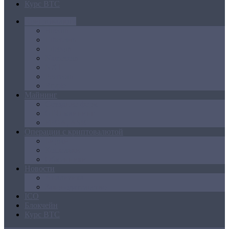
Курс BTC
Криптовалюта
Bitcoin
Ethereum
Litecoin
Namecoin
NXT
Peercoin
Ripple
Майнинг
Создание ферм
GPU майнинг
FPGA, ASIC
Операции с криптовалютой
Биржи
Кошельки
Обменники
Новости
Аналитика
Законодательство
ICO
Блокчейн
Курс BTC