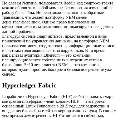
По словам Nemario, пользователя Reddit, код смарт-контракта
можно обновить в любой момент, без внесения изменений в
работу блокчейна. Но невозможно выполнить обратные
транзакции, что делает платформу NEM менее
децентрализованной. Однако право использования
мультиподписей и смарт-активов минимизирует последствия
данной проблемы.
Благодаря системе смарт-активов, представленной в виде
приложений по управлению данными, на платформе NEM
пользователи могут создать токены, информационные записи
и системы голосования всего за пару кликов. В то время
как целевая аудитория Ethereum — это компании,
планирующие запуск собственных внутренних сетей в
ближайшие 5−10 лет, клиенты NEM — это компании,
которым нужно простое, быстрое и безопасное решение уже
сейчас.
Hyperledger Fabric
Разработчики Hyperledger Fabric (HLF) любят называть смарт-
контракты платформы «чейн-кодом». HLF — это проект,
основанный Linux Foundation в 2015 году для разработки и
внедрения блокчейн-сетей для корпоративных нужд. В связи с
чем предлагаемые решения HLF отличаются гибкостью,