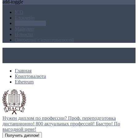
add-toggle
ICO
Блокчейн
Криптовалюта
Майнинг
Новости
Операции с криптовалютой
Главная
Криптовалюта
Ethereum
Нужен диплом по профессии?
Проф. переподготовка
дистанционно!
800 актуальных профессий!
Быстро! По
выгодной цене!
Получить диплом!