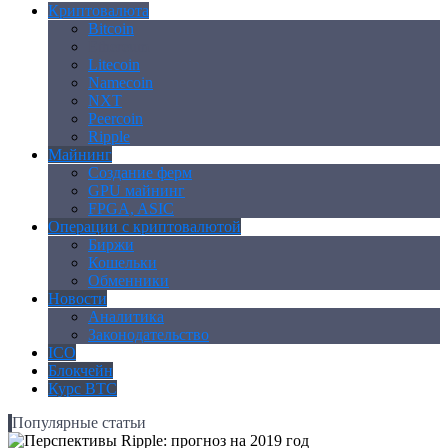
Криптовалюта
Bitcoin
Ethereum
Litecoin
Namecoin
NXT
Peercoin
Ripple
Майнинг
Создание ферм
GPU майнинг
FPGA, ASIC
Операции с криптовалютой
Биржи
Кошельки
Обменники
Новости
Аналитика
Законодательство
ICO
Блокчейн
Курс BTC
Популярные статьи