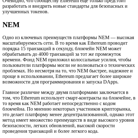
Очевидно, что сообществу Ethereum еще только предстоит
разработать и внедрить новые стандарты для безопасных и
улучшенных токенов.
NEM
Одно из ключевых преимуществ платформы NEM — высокая
масштабируемость сети. В то время как Ethereum проводит
порядка 15 транзакций в секунду, блокчейн NEM может
обрабатывать до 4000 транзакций за тот же промежуток
времени. Фонд NEM приложил колоссальные усилия, чтобы
пользователи платформы могли не волноваться о технических
проблемах. Но несмотря на то, что NEM быстрее, надежнее и
проще в использовании, Ethereum предлагает более широкие
возможности для программирования и запуска DApps.
Главное различие между двумя платформами заключается в
том, что Ethereum использует смарт-контракты на блокчейне, в
то время как NEM работает непосредственно с кодом
блокчейна. По мнению некоторых участников крипторынка,
это делает платформу менее децентрализованной, однако этот
метод имеет множество преимуществ в виде высокого уровня
безопасности, легких обновлений, высокой скорости
проведения транзакций и более легкого кода.