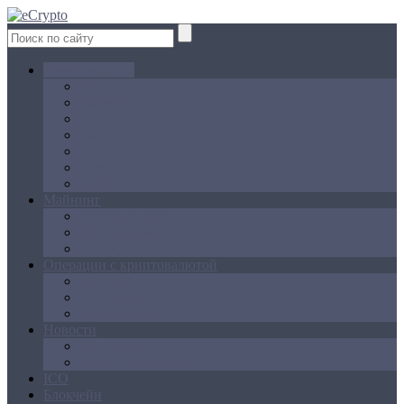
Криптовалюта
Bitcoin
Ethereum
Litecoin
Namecoin
NXT
Peercoin
Ripple
Майнинг
Создание ферм
GPU майнинг
FPGA, ASIC
Операции с криптовалютой
Биржи
Кошельки
Обменники
Новости
Аналитика
Законодательство
ICO
Блокчейн