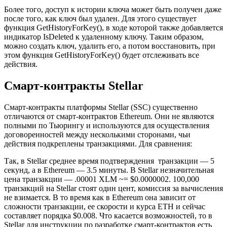
Более того, доступ к истории ключа может быть получен даже
после того, как ключ был удален. Для этого существует
функция GetHistoryForKey(), в ходе которой также добавляется
индикатор IsDeleted к удаленному ключу. Таким образом,
можно создать ключ, удалить его, а потом восстановить, при
этом функция GetHistoryForKey() будет отслеживать все
действия.
Смарт-контракты Stellar
Смарт-контракты платформы Stellar (SSC) существенно
отличаются от смарт-контрактов Ethereum. Они не являются
полными по Тьюрингу и используются для осуществления
договоренностей между несколькими сторонами, чьи
действия подкреплены транзакциями. Для сравнения:
Так, в Stellar cреднее время подтверждения транзакции — 5
секунд, а в Ethereum — 3.5 минуты. В Stellar незначительная
цена транзакции — .00001 XLM ~= $0.0000002. 100,000
транзакций на Stellar стоят один цент, комиссия за вычисления
не взимается. В то время как в Ethereum она зависит от
сложности транзакции, ее скорости и курса ETH и сейчас
составляет порядка $0.008. Что касается возможностей, то в
Stellar для инструкции по разработке смарт-контрактов есть