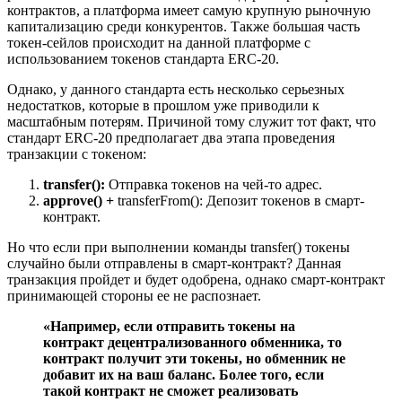
контрактов, а платформа имеет самую крупную рыночную
капитализацию среди конкурентов. Также большая часть
токен-сейлов происходит на данной платформе с
использованием токенов стандарта ERC-20.
Однако, у данного стандарта есть несколько серьезных
недостатков, которые в прошлом уже приводили к
масштабным потерям. Причиной тому служит тот факт, что
стандарт ERC-20 предполагает два этапа проведения
транзакции с токеном:
transfer():
Отправка токенов на чей-то адрес.
approve() +
transferFrom(): Депозит токенов в смарт-
контракт.
Но что если при выполнении команды transfer() токены
случайно были отправлены в смарт-контракт? Данная
транзакция пройдет и будет одобрена, однако смарт-контракт
принимающей стороны ее не распознает.
«Например, если отправить токены на
контракт децентрализованного обменника, то
контракт получит эти токены, но обменник не
добавит их на ваш баланс. Более того, если
такой контракт не сможет реализовать