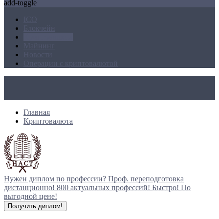
add-toggle
ICO
Блокчейн
Криптовалюта
Майнинг
Новости
Операции с криптовалютой
Главная
Криптовалюта
Нужен диплом по профессии?
Проф. переподготовка
дистанционно!
800 актуальных профессий!
Быстро! По
выгодной цене!
Получить диплом!