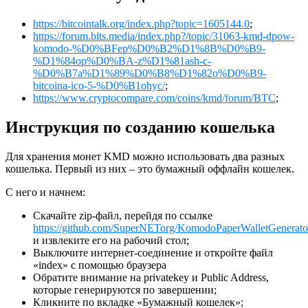
https://bitcointalk.org/index.php?topic=1605144.0
;
https://forum.bits.media/index.php?/topic/31063-kmd-dpow-
komodo-%D0%BFep%D0%B2%D1%8B%D0%B9-
%D1%84op%D0%BA-z%D1%81ash-c-
%D0%B7a%D1%89%D0%B8%D1%82o%D0%B9-
bitcoina-ico-5-%D0%B1ohyc/
;
https://www.cryptocompare.com/coins/kmd/forum/BTC
;
Инструкция по созданию кошелька
Для хранения монет KMD можно использовать два разных
кошелька. Первый из них – это бумажный оффлайн кошелек.
С него и начнем:
Скачайте zip-файл, перейдя по ссылке
https://github.com/SuperNETorg/KomodoPaperWalletGenerator/
и извлеките его на рабочий стол;
Выключите интернет-соединение и откройте файл
«index» с помощью браузера
Обратите внимание на privatekey и Public Address,
которые генерируются по завершении;
Кликните по вкладке «Бумажный кошелек»;