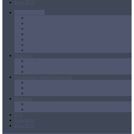
Курс BTC
Криптовалюта
Bitcoin
Ethereum
Litecoin
Namecoin
NXT
Peercoin
Ripple
Майнинг
Создание ферм
GPU майнинг
FPGA, ASIC
Операции с криптовалютой
Биржи
Кошельки
Обменники
Новости
Аналитика
Законодательство
ICO
Блокчейн
Курс BTC