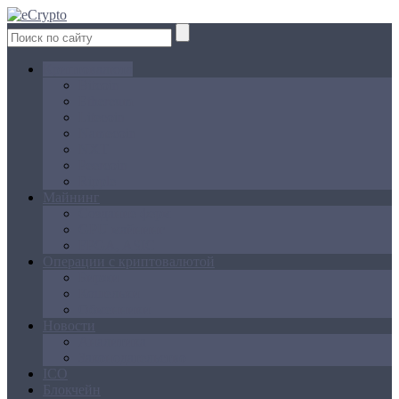
Криптовалюта
Bitcoin
Ethereum
Litecoin
Namecoin
NXT
Peercoin
Ripple
Майнинг
Создание ферм
GPU майнинг
FPGA, ASIC
Операции с криптовалютой
Биржи
Кошельки
Обменники
Новости
Аналитика
Законодательство
ICO
Блокчейн