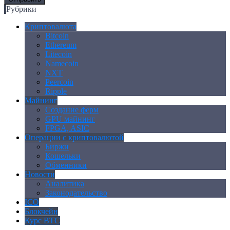
Рубрики
Криптовалюта
Bitcoin
Ethereum
Litecoin
Namecoin
NXT
Peercoin
Ripple
Майнинг
Создание ферм
GPU майнинг
FPGA, ASIC
Операции с криптовалютой
Биржи
Кошельки
Обменники
Новости
Аналитика
Законодательство
ICO
Блокчейн
Курс BTC