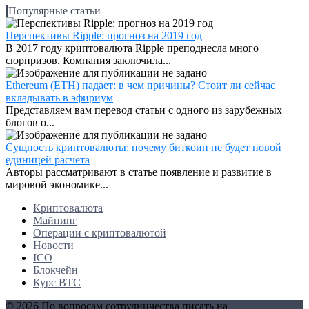
Популярные статьи
Перспективы Ripple: прогноз на 2019 год
В 2017 году криптовалюта Ripple преподнесла много
сюрпризов. Компания заключила...
Ethereum (ETH) падает: в чем причины? Стоит ли сейчас
вкладывать в эфириум
Представляем вам перевод статьи с одного из зарубежных
блогов о...
Сущность криптовалюты: почему биткоин не будет новой
единицей расчета
Авторы рассматривают в статье появление и развитие в
мировой экономике...
Криптовалюта
Майнинг
Операции с криптовалютой
Новости
ICO
Блокчейн
Курс BTC
© 2026 По вопросам сотрудничества писать на