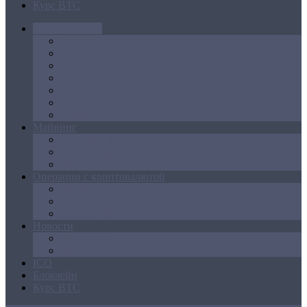
Курс BTC
Криптовалюта
Bitcoin
Ethereum
Litecoin
Namecoin
NXT
Peercoin
Ripple
Майнинг
Создание ферм
GPU майнинг
FPGA, ASIC
Операции с криптовалютой
Биржи
Кошельки
Обменники
Новости
Аналитика
Законодательство
ICO
Блокчейн
Курс BTC