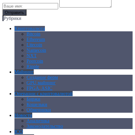
Рубрики
Криптовалюта
Bitcoin
Ethereum
Litecoin
Namecoin
NXT
Peercoin
Ripple
Майнинг
Создание ферм
GPU майнинг
FPGA, ASIC
Операции с криптовалютой
Биржи
Кошельки
Обменники
Новости
Аналитика
Законодательство
ICO