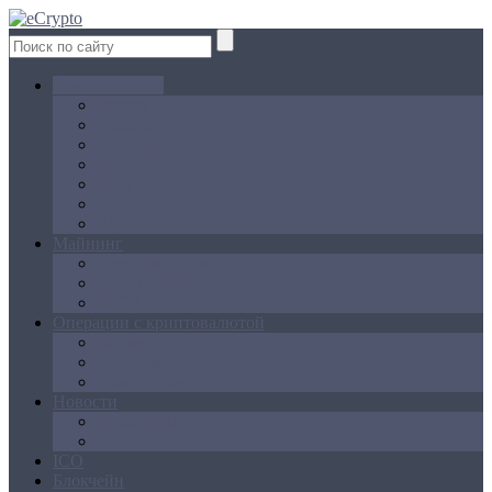
Криптовалюта
Bitcoin
Ethereum
Litecoin
Namecoin
NXT
Peercoin
Ripple
Майнинг
Создание ферм
GPU майнинг
FPGA, ASIC
Операции с криптовалютой
Биржи
Кошельки
Обменники
Новости
Аналитика
Законодательство
ICO
Блокчейн