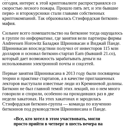
сегодня, интерес к этой криптовалюте распространялся со
скоростью лесного пожара. Прошло пять лет, и эти бывшие
перво- и второкурсники стали главами собственных
криптокомпаний. Так образовалась Стэнфордская биткоин-
мафия.
Сильнее всего помешательство на биткоине тогда ощущалось
в группе по информатике, где занятия вели партнеры фирмы
Andreessen Horowitz Баладжи Шринивасан и Виджай Панде.
Шринивасан впоследствии получил от инвесторов 115 млн
долларов и основал биткоин-стартап Earn (бывший 21.co),
который дает возможность зарабатывать деньги на
использовании электронной почты и соцсетей.
Первые занятия Шринивасана в 2013 году были посвящены
теории и практике стартапов, а в качестве приглашенных
лекторов выступали известные люди из Кремниевой долины.
Биткоин не был главной темой этих лекций, но о нем много
говорили и спорили, особенно на проходивших раз в две
недели хакатонах. На этих хакатонах и зародилась
Стэнфордская биткоин-группа — команда по изучению
биткоинов под руководством Шринивисана и Панде.
«Все, кто хотел в этом участвовать, могли
просто прийти в четверг в шесть вечера на