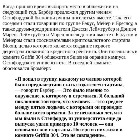
Когда пришло время выбирать место в общежитии на
следующий год, Барбер предложил другим членам
Стэнфордской биткоин-группы поселиться вместе. Так, его
соседями стали товарищи по группе Бэкус, Мейер и Бреслоу, а
также друзья-предприниматели Джесси Леймгрубер и Дэниэл
Марен. Леймгрубер и Марен впоследствии вместе с Бэкусом и
Мейером стали сооснователями криптовалютного стартапа
Bloom, целью которого является создание первого
децентрализованного кредитного рейтинга. Они поселились в
комнате Griffin 304 общежития Suites на окраине кампуса
Стэнфордского университета. В соседней комнате
обосновался Бромберг.
«Я попал в группу, каждому из членов которой
было предначертано стать создателем стартапа
,
— говорит Барбер. —
Это было именно то
окружение, к которому я стремился. Я большой
поклонник той идеи, что человек — это среднее
между пятью людьми, с которыми он проводит
больше всего времени. За те несколько лет, что
мы были в Стэнфорде, из университета еще до
выпуска ушли примерно 10 человек — они
основали свои стартапы. Пятеро из них жили в
комнате Griffin 304. Это не совпадение».