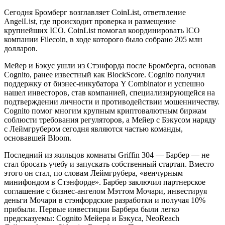
Сегодня Бромберг возглавляет CoinList, ответвление
AngelList, где происходит проверка и размещение
крупнейших ICO. CoinList помогал координировать ICO
компании Filecoin, в ходе которого было собрано 205 млн
долларов.
Мейер и Бэкус ушли из Стэнфорда после Бромберга, основав
Cognito, ранее известный как BlockScore. Cognito получил
поддержку от бизнес-инкубатора Y Combinator и успешно
нашел инвесторов, став компанией, специализирующейся на
подтверждении личности и противодействии мошенничеству.
Cognito помог многим крупным криптовалютным биржам
соблюсти требования регуляторов, а Мейер с Бэкусом наряду
с Леймгрубером сегодня являются частью команды,
основавшей Bloom.
Последний из жильцов комнаты Griffin 304 — Барбер — не
стал бросать учебу и запускать собственный стартап. Вместо
этого он стал, по словам Леймгрубера, «венчурным
минифондом в Стэнфорде». Барбер заключил партнерское
соглашение с бизнес-ангелом Мэттом Мочари, инвестируя
деньги Мочари в стэнфордские разработки и получая 10%
прибыли. Первые инвестиции Барбера были легко
предсказуемы: Cognito Мейера и Бэкуса, NeoReach