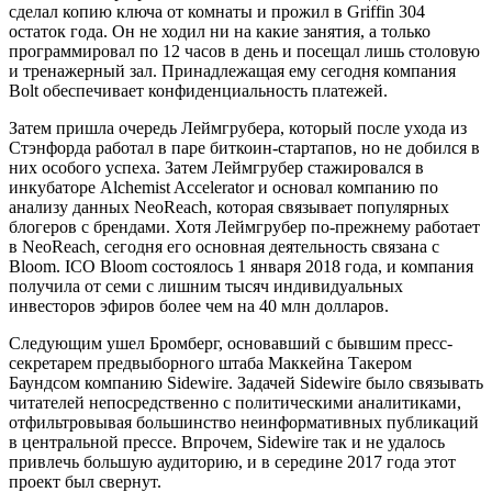
сделал копию ключа от комнаты и прожил в Griffin 304
остаток года. Он не ходил ни на какие занятия, а только
программировал по 12 часов в день и посещал лишь столовую
и тренажерный зал. Принадлежащая ему сегодня компания
Bolt обеспечивает конфиденциальность платежей.
Затем пришла очередь Леймгрубера, который после ухода из
Стэнфорда работал в паре биткоин-стартапов, но не добился в
них особого успеха. Затем Леймгрубер стажировался в
инкубаторе Alchemist Accelerator и основал компанию по
анализу данных NeoReach, которая связывает популярных
блогеров с брендами. Хотя Леймгрубер по-прежнему работает
в NeoReach, сегодня его основная деятельность связана с
Bloom. ICO Bloom состоялось 1 января 2018 года, и компания
получила от семи с лишним тысяч индивидуальных
инвесторов эфиров более чем на 40 млн долларов.
Следующим ушел Бромберг, основавший с бывшим пресс-
секретарем предвыборного штаба Маккейна Такером
Баундсом компанию Sidewire. Задачей Sidewire было связывать
читателей непосредственно с политическими аналитиками,
отфильтровывая большинство неинформативных публикаций
в центральной прессе. Впрочем, Sidewire так и не удалось
привлечь большую аудиторию, и в середине 2017 года этот
проект был свернут.