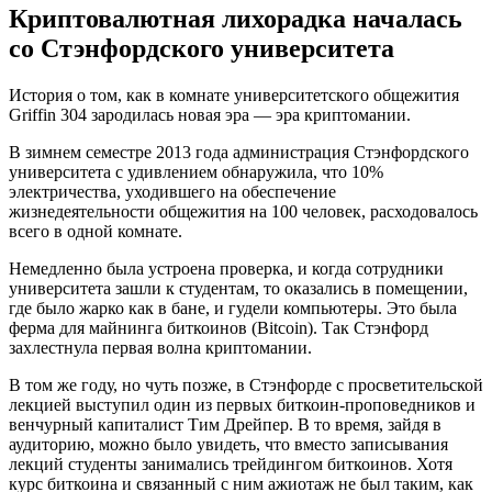
Криптовалютная лихорадка началась
со Стэнфордского университета
История о том, как в комнате университетского общежития
Griffin 304 зародилась новая эра — эра криптомании.
В зимнем семестре 2013 года администрация Стэнфордского
университета с удивлением обнаружила, что 10%
электричества, уходившего на обеспечение
жизнедеятельности общежития на 100 человек, расходовалось
всего в одной комнате.
Немедленно была устроена проверка, и когда сотрудники
университета зашли к студентам, то оказались в помещении,
где было жарко как в бане, и гудели компьютеры. Это была
ферма для майнинга биткоинов (Bitcoin). Так Стэнфорд
захлестнула первая волна криптомании.
В том же году, но чуть позже, в Стэнфорде с просветительской
лекцией выступил один из первых биткоин-проповедников и
венчурный капиталист Тим Дрейпер. В то время, зайдя в
аудиторию, можно было увидеть, что вместо записывания
лекций студенты занимались трейдингом биткоинов. Хотя
курс биткоина и связанный с ним ажиотаж не был таким, как