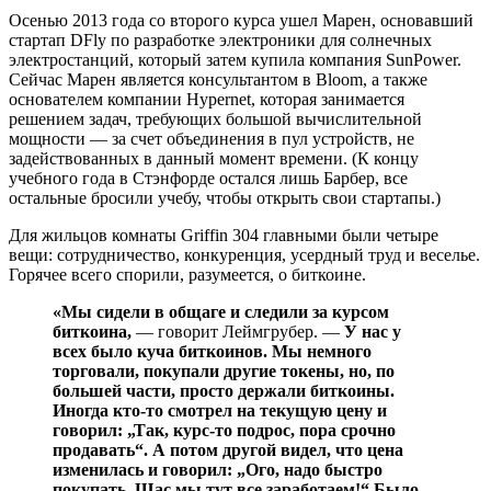
Осенью 2013 года со второго курса ушел Марен, основавший
стартап DFly по разработке электроники для солнечных
электростанций, который затем купила компания SunPower.
Сейчас Марен является консультантом в Bloom, а также
основателем компании Hypernet, которая занимается
решением задач, требующих большой вычислительной
мощности — за счет объединения в пул устройств, не
задействованных в данный момент времени. (К концу
учебного года в Стэнфорде остался лишь Барбер, все
остальные бросили учебу, чтобы открыть свои стартапы.)
Для жильцов комнаты Griffin 304 главными были четыре
вещи: сотрудничество, конкуренция, усердный труд и веселье.
Горячее всего спорили, разумеется, о биткоине.
«Мы сидели в общаге и следили за курсом
биткоина,
— говорит Леймгрубер. —
У нас у
всех было куча биткоинов. Мы немного
торговали, покупали другие токены, но, по
большей части, просто держали биткоины.
Иногда кто-то смотрел на текущую цену и
говорил: „Так, курс-то подрос, пора срочно
продавать“. А потом другой видел, что цена
изменилась и говорил: „Ого, надо быстро
покупать. Щас мы тут все заработаем!“ Было