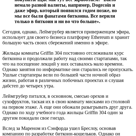
немало разной валюты, например, Dogecoin и
даже эфир, который появился годом позже, но
мы все были фанатами биткоина. Все верили
только в биткоин и ни во что больше».
Сегодня, однако, Леймгрубер является приверженцем эфира,
использует для своего бизнеса платформу Ethereum и хранит
большую часть своих сбережений именно в эфире.
Жильцы комнаты Griffin 304 постоянно отслеживали курс
биткоина и продолжали работу над своими стартапами, так
что на посещение лекций у них оставалось мало времени.
Однако занятия по информатике они старались не пропускать.
Ушлые стартаперы вели по большей части ночной образ
жизни, работая в различных побочных проектах и слушая
дабстеп до четырех утра.
Леймгрубер питался, в основном, смесью орехов и
сухофруктов, таская их в свою комнату мисками из столовой
на первом этаже. А еще они обожали разыгрывать друг друга.
Однако по ходу учебного года жильцы Griffin 304 один за
другим покидали свое гнездо.
Вслед за Мареном из Сэнфорда ушел Бреслоу, основав
компанию по разработке биткоин-кошельков. Однако он