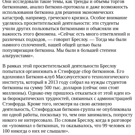
Они исследовали такие темы, как тренды и объемы торгов
биткоинами, анализ биткоин-протокола и даже возможность
использования биткоина для решения экономических
катастроф, например, греческого кризиса. Особое внимание
уделялось просветительской деятельности: эти студенты
учили других пользоваться биткоинами и объясняли им
важность этого феномена. «Сейчас есть много ответвлений и
различных подходов, — говорит Бреслоу. — Тогда мы были
намного сплоченней, нашей общей целью была
популяризация биткоина. Мы были в большей степени
альтруистами».
В рамках этой просветительской деятельности Бреслоу
попытался организовать в Стэнфорде сбор биткоинов. Его
вдохновил Биткоин-клуб Массачусетского технологического
института, который в 2013 году собрал на нужды студентов
биткоины на сумму 500 тыс. долларов (сейчас они стоят
миллионы). Однако ему пришлось отказаться от этой идеи из-
за бюрократических трудностей, связанных с администрацией
Стэнфорда. Кроме того, несмотря на свою активную
деятельность, Стэнфордская биткоин-группа не опубликовала
ни одной работы, поскольку то, чем они занимались, попросту
никого не интересовало. По словам Бреслоу, когда в разговоре
он «упоминал о биткоинах, то оказывалось, что 99 человек из
100 никогда о них не слышали».