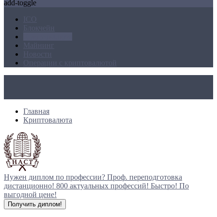
add-toggle
ICO
Блокчейн
Криптовалюта
Майнинг
Новости
Операции с криптовалютой
Главная
Криптовалюта
Нужен диплом по профессии?
Проф. переподготовка
дистанционно!
800 актуальных профессий!
Быстро! По
выгодной цене!
Получить диплом!