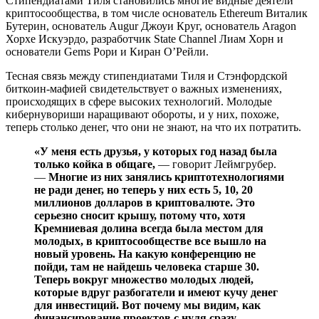
Стипендиатами Тиля становились многие видные деятели
криптосообщества, в том числе основатель Ethereum Виталик
Бутерин, основатель Augur Джоуи Круг, основатель Aragon
Хорхе Искуэрдо, разработчик State Channel Лиам Хорн и
основатели Gems Рори и Киран О’Рейли.
Тесная связь между стипендиатами Тиля и Стэнфордской
биткоин-мафией свидетельствует о важных изменениях,
происходящих в сфере высоких технологий. Молодые
кибернувориши наращивают обороты, и у них, похоже,
теперь столько денег, что они не знают, на что их потратить.
«У меня есть друзья, у которых год назад была
только койка в общаге,
— говорит Леймгрубер.
—
Многие из них занялись криптотехнологиями
не ради денег, но теперь у них есть 5, 10, 20
миллионов долларов в криптовалюте. Это
серьезно сносит крышу, потому что, хотя
Кремниевая долина всегда была местом для
молодых, в криптосообществе все вышло на
новый уровень. На какую конференцию не
пойди, там не найдешь человека старше 30.
Теперь вокруг множество молодых людей,
которые вдруг разбогатели и имеют кучу денег
для инвестиций. Вот почему мы видим, как
финансирование проектов с нуля сразу