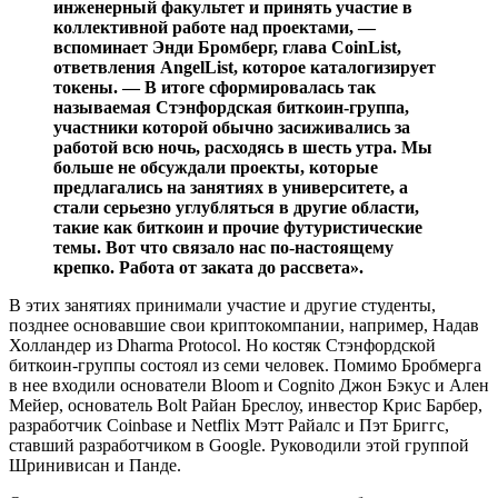
инженерный факультет и принять участие в
коллективной работе над проектами, —
вспоминает Энди Бромберг, глава CoinList,
ответвления AngelList, которое каталогизирует
токены. — В итоге сформировалась так
называемая Стэнфордская биткоин-группа,
участники которой обычно засиживались за
работой всю ночь, расходясь в шесть утра. Мы
больше не обсуждали проекты, которые
предлагались на занятиях в университете, а
стали серьезно углубляться в другие области,
такие как биткоин и прочие футуристические
темы. Вот что связало нас по-настоящему
крепко. Работа от заката до рассвета».
В этих занятиях принимали участие и другие студенты,
позднее основавшие свои криптокомпании, например, Надав
Холландер из Dharma Protocol. Но костяк Стэнфордской
биткоин-группы состоял из семи человек. Помимо Бробмерга
в нее входили основатели Bloom и Cognito Джон Бэкус и Ален
Мейер, основатель Bolt Райан Бреслоу, инвестор Крис Барбер,
разработчик Coinbase и Netflix Мэтт Райалс и Пэт Бриггс,
ставший разработчиком в Google. Руководили этой группой
Шринивисан и Панде.