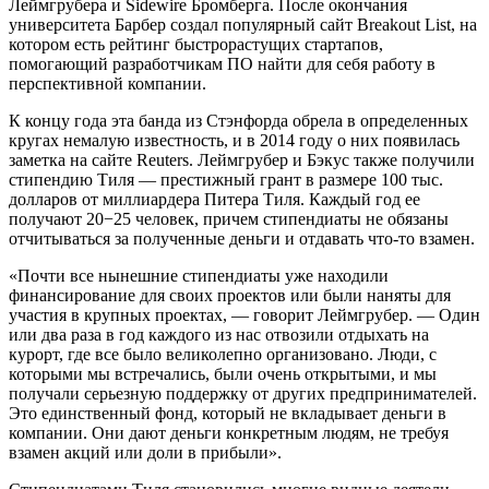
Леймгрубера и Sidewire Бромберга. После окончания
университета Барбер создал популярный сайт Breakout List, на
котором есть рейтинг быстрорастущих стартапов,
помогающий разработчикам ПО найти для себя работу в
перспективной компании.
К концу года эта банда из Стэнфорда обрела в определенных
кругах немалую известность, и в 2014 году о них появилась
заметка на сайте Reuters. Леймгрубер и Бэкус также получили
стипендию Тиля — престижный грант в размере 100 тыс.
долларов от миллиардера Питера Тиля. Каждый год ее
получают 20−25 человек, причем стипендиаты не обязаны
отчитываться за полученные деньги и отдавать что-то взамен.
«Почти все нынешние стипендиаты уже находили
финансирование для своих проектов или были наняты для
участия в крупных проектах, — говорит Леймгрубер. — Один
или два раза в год каждого из нас отвозили отдыхать на
курорт, где все было великолепно организовано. Люди, с
которыми мы встречались, были очень открытыми, и мы
получали серьезную поддержку от других предпринимателей.
Это единственный фонд, который не вкладывает деньги в
компании. Они дают деньги конкретным людям, не требуя
взамен акций или доли в прибыли».