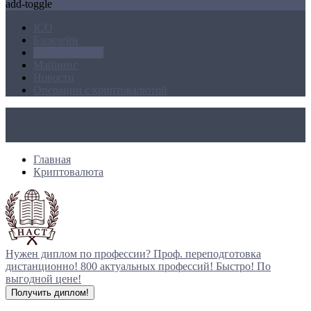
add-toggle
ICO
Блокчейн
Криптовалюта
Майнинг
Новости
Операции с криптовалютой
Главная
Криптовалюта
Нужен диплом по профессии?
Проф. переподготовка
дистанционно!
800 актуальных профессий!
Быстро! По
выгодной цене!
Получить диплом!