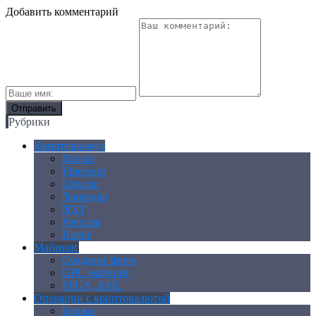
Добавить комментарий
Рубрики
Криптовалюта
Bitcoin
Ethereum
Litecoin
Namecoin
NXT
Peercoin
Ripple
Майнинг
Создание ферм
GPU майнинг
FPGA, ASIC
Операции с криптовалютой
Биржи