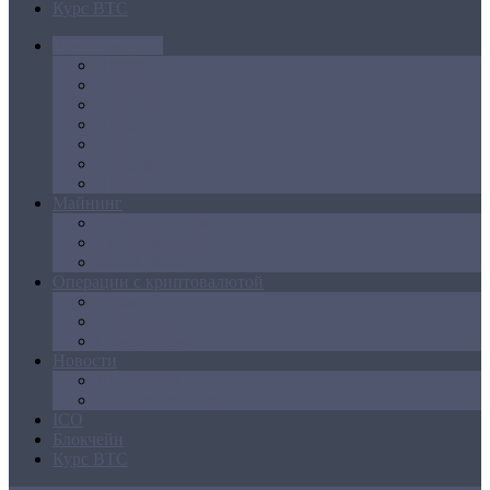
Курс BTC
Криптовалюта
Bitcoin
Ethereum
Litecoin
Namecoin
NXT
Peercoin
Ripple
Майнинг
Создание ферм
GPU майнинг
FPGA, ASIC
Операции с криптовалютой
Биржи
Кошельки
Обменники
Новости
Аналитика
Законодательство
ICO
Блокчейн
Курс BTC