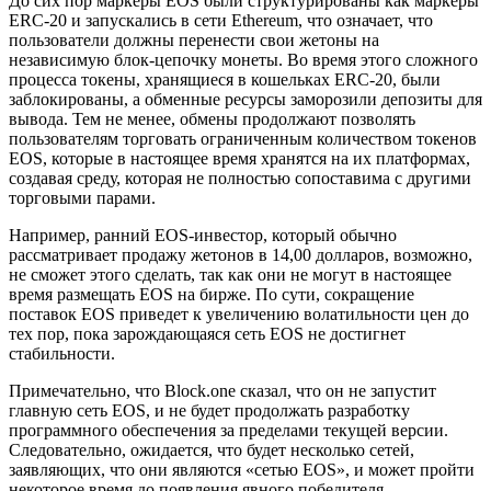
До сих пор маркеры EOS были структурированы как маркеры
ERC-20 и запускались в сети Ethereum, что означает, что
пользователи должны перенести свои жетоны на
независимую блок-цепочку монеты. Во время этого сложного
процесса токены, хранящиеся в кошельках ERC-20, были
заблокированы, а обменные ресурсы заморозили депозиты для
вывода. Тем не менее, обмены продолжают позволять
пользователям торговать ограниченным количеством токенов
EOS, которые в настоящее время хранятся на их платформах,
создавая среду, которая не полностью сопоставима с другими
торговыми парами.
Например, ранний EOS-инвестор, который обычно
рассматривает продажу жетонов в 14,00 долларов, возможно,
не сможет этого сделать, так как они не могут в настоящее
время размещать EOS на бирже. По сути, сокращение
поставок EOS приведет к увеличению волатильности цен до
тех пор, пока зарождающаяся сеть EOS не достигнет
стабильности.
Примечательно, что Block.one сказал, что он не запустит
главную сеть EOS, и не будет продолжать разработку
программного обеспечения за пределами текущей версии.
Следовательно, ожидается, что будет несколько сетей,
заявляющих, что они являются «сетью EOS», и может пройти
некоторое время до появления явного победителя.