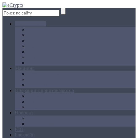
Криптовалюта
Bitcoin
Ethereum
Litecoin
Namecoin
NXT
Peercoin
Ripple
Майнинг
Создание ферм
GPU майнинг
FPGA, ASIC
Операции с криптовалютой
Биржи
Кошельки
Обменники
Новости
Аналитика
Законодательство
ICO
Блокчейн