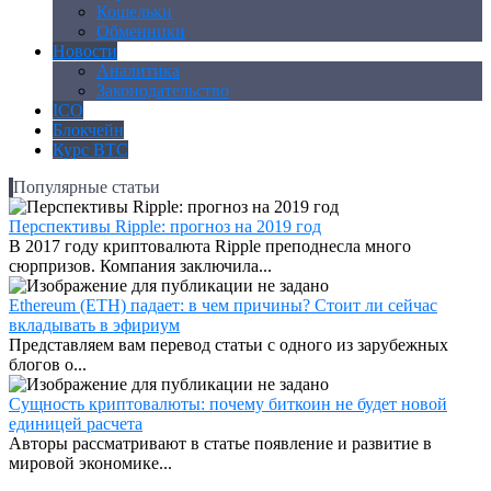
Кошельки
Обменники
Новости
Аналитика
Законодательство
ICO
Блокчейн
Курс BTC
Популярные статьи
Перспективы Ripple: прогноз на 2019 год
В 2017 году криптовалюта Ripple преподнесла много
сюрпризов. Компания заключила...
Ethereum (ETH) падает: в чем причины? Стоит ли сейчас
вкладывать в эфириум
Представляем вам перевод статьи с одного из зарубежных
блогов о...
Сущность криптовалюты: почему биткоин не будет новой
единицей расчета
Авторы рассматривают в статье появление и развитие в
мировой экономике...