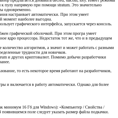
бор предлагается добывать decred, siacoin, lbry. Имеет режимы
ся к пулу напрямую при помощи stratum. Это значительно
ты одновременно.
ния настраивает автоматически. При этом умеет
ый момент наиболее выгодна.
льзует графического интерфейса, запускается через консоль.
бжен графической оболочкой. При этом програ умеет
ое ядро процессора. Недостаток тот же, что и в предыдущем
 количество алгоритмов, а значит и может работать с разными
пределенные трудности для новичков.
hereum и других криптовалют. Помимо добычи разработчики
ранее.
ование, то есть некоторое время работают на разработчиков,
тры и включается в работу автоматически. Однако для более
ак минимум 16 Гб для Windows): «Компьютер / Свойства /
 появившемся поле следует указать размер файла подкачки.