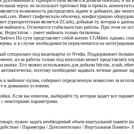
дуал-майнинга. Приоритетной является добыча ethereum, и на вы
тельная черта: не использует протокол http и прокси, коннектит
оявляется возможность распределять задачи и добывать две моне
ash.com. Имеет графическую оболочку, конфигурацию оборудова
т (приоритетным является ZCash), добывая ту, которая в данн
 майнинга. Отличается стабильностью работы. При этом не испо
и. Недостаток – умеет майнить только биткоины.
dows По сути представляет собой копию CGMiner, однако, сна
рмы, и в случае необходимости переключается на интегрированн
ый специально под видеокарты от Nvidia. Поддерживает большое
е менее, из-за работы только под консолью может представлять о
 рынке. Его можно использовать для добычи bitcoin, zcash, et
 автоматически, поэтому необходимо задавать личные данные за
ь к майнинг-пулам, собирают определенную комиссию за использ
ге в домашних условиях.
йки. Если вы новичок, выбирайте ту, которая задает все параме
я с некоторыми параметрами.
деокарт, нужно задать необходимый объем виртуальной памяти (к
ействие / Параметры / Дополнительно / Виртуальная Память». В