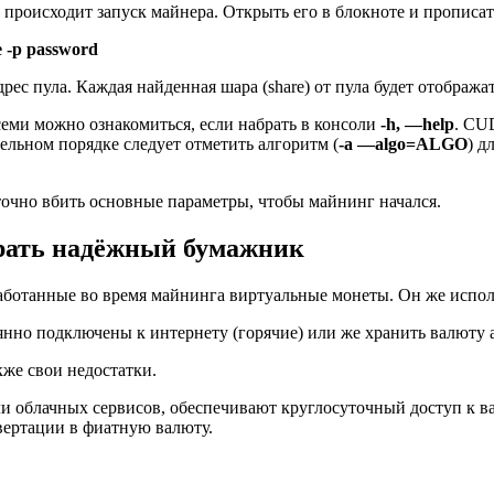
происходит запуск майнера. Открыть его в блокноте и прописат
e -p password
с пула. Каждая найденная шара (share) от пула будет отображат
еми можно ознакомиться, если набрать в консоли
-h, —help
. CU
ельном порядке следует отметить алгоритм (
-a —algo=ALGO
) д
аточно вбить основные параметры, чтобы майнинг начался.
рать надёжный бумажник
аботанные во время майнинга виртуальные монеты. Он же испол
оянно подключены к интернету (горячие) или же хранить валюту 
акже свои недостатки.
и облачных сервисов, обеспечивают круглосуточный доступ к ва
ертации в фиатную валюту.