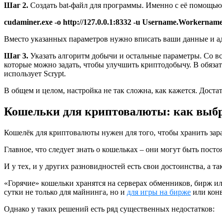
Шаг 2.
Создать bat-файл для программы. Именно с её помощью 
cudaminer.exe -o http://127.0.0.1:8332 -u Username.Workernam
Вместо указанных параметров нужно вписать ваши данные и адре
Шаг 3.
Указать алгоритм добычи и остальные параметры. Со вс
которые можно задать, чтобы улучшить криптодобычу. В обязат
использует Scrypt.
В общем и целом, настройка не так сложна, как кажется. Дост
Кошельки для криптовалюты: как выб
Кошелёк для криптовалюты нужен для того, чтобы хранить зар
Главное, что следует знать о кошельках – они могут быть пост
И у тех, и у других разновидностей есть свои достоинства, а т
«Горячие» кошельки хранятся на серверах обменников, бирж ил
сутки не только для майнинга, но и
для игры на бирже
или конв
Однако у таких решений есть ряд существенных недостатков: