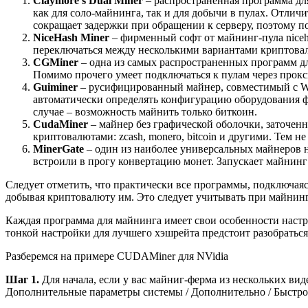
Claymore’s Dual Miner
– распространенная программа для 
как для соло-майнинга, так и для добычи в пулах. Отличи
сокращает задержки при обращении к серверу, поэтому п
NiceHash Miner
– фирменный софт от майнинг-пула niceh
переключаться между несколькими вариантами криптовалю
CGMiner
– одна из самых распространенных программ для
Помимо прочего умеет подключаться к пулам через прокс
Guiminer
– русифицированный майнер, совместимый с Win
автоматически определять конфигурацию оборудования фе
случае – возможность майнить только биткоин.
CudaMiner
– майнер без графической оболочки, заточенн
криптовалютами: zcash, monero, bitcoin и другими. Тем н
MinerGate
– один из наиболее универсальных майнеров на
встроили в прогу конвертацию монет. Запускает майнинг
Следует отметить, что практически все программы, подключаяс
добывая криптовалюту им. Это следует учитывать при майнин
Каждая программа для майнинга имеет свои особенности настро
тонкой настройки для лучшего хэшрейта предстоит разобратьс
Разберемся на примере CUDAMiner для NVidia
Шаг 1.
Для начала, если у вас майниг-ферма из нескольких ви
Дополнительные параметры системы / Дополнительно / Быстрод