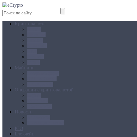
Криптовалюта
Bitcoin
Ethereum
Litecoin
Namecoin
NXT
Peercoin
Ripple
Майнинг
Создание ферм
GPU майнинг
FPGA, ASIC
Операции с криптовалютой
Биржи
Кошельки
Обменники
Новости
Аналитика
Законодательство
ICO
Блокчейн