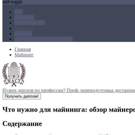
add-toggle
ICO
Блокчейн
Криптовалюта
Майнинг
Новости
Операции с криптовалютой
Главная
Майнинг
Нужен диплом по профессии?
Проф. переподготовка дистанци
Получить диплом!
Что нужно для майнинга: обзор майнер
Содержание