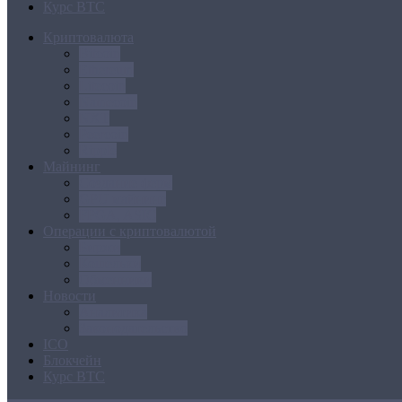
Курс BTC
Криптовалюта
Bitcoin
Ethereum
Litecoin
Namecoin
NXT
Peercoin
Ripple
Майнинг
Создание ферм
GPU майнинг
FPGA, ASIC
Операции с криптовалютой
Биржи
Кошельки
Обменники
Новости
Аналитика
Законодательство
ICO
Блокчейн
Курс BTC