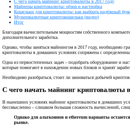
С чего начать майнинг криптовалюты в 2017 году
Майнеры криптовалюты: обзор и настройка
Кошельки для криптовалюты: как выбрать надёжный бу
Мультивалютные криптокошельки (видео)
Итог
Благодаря вычислительным мощностям собственного компьютер
дополнительного заработка.
Однако, чтобы заняться майнингом в 2017 году, необходимо гр
криптовалюты в домашних условиях сопряжена с определенны
Одна из первостепенных задач – подобрать оборудование и на
которые помогают в нахождении новых блоков и хранят зарабо
Необходимо разобраться, стоит ли заниматься добычей крипто
С чего начать майнинг криптовалюты в 
В нынешних условиях майнинг криптовалюты в домашних услов
бессмысленно – слишком большая сложность вычислений, слиш
Однако для альткоинов и ethereum варианты остаются
рынке.