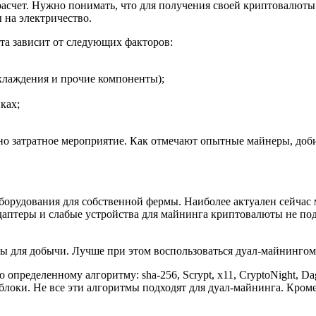
 расчет. Нужно понимать, что для получения своей криптовалют
ы на электричество.
та зависит от следующих факторов:
охлаждения и прочие компоненты);
ках;
о затратное мероприятие. Как отмечают опытные майнеры, добит
борудования для собственной фермы. Наиболее актуален сейча
адаптеры и слабые устройства для майнинга криптовалюты не по
ты для добычи. Лучше при этом воспользоваться дуал-майнингом
определенному алгоритму: sha-256, Scrypt, x11, CryptoNight, Da
локи. Не все эти алгоритмы подходят для дуал-майнинга. Кроме