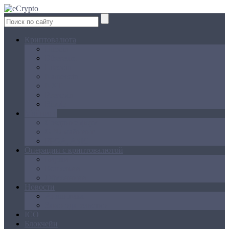
Криптовалюта
Bitcoin
Ethereum
Litecoin
Namecoin
NXT
Peercoin
Ripple
Майнинг
Создание ферм
GPU майнинг
FPGA, ASIC
Операции с криптовалютой
Биржи
Кошельки
Обменники
Новости
Аналитика
Законодательство
ICO
Блокчейн