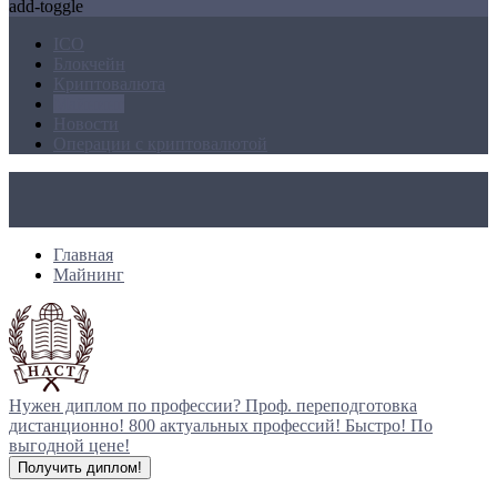
add-toggle
ICO
Блокчейн
Криптовалюта
Майнинг
Новости
Операции с криптовалютой
Главная
Майнинг
Нужен диплом по профессии?
Проф. переподготовка
дистанционно!
800 актуальных профессий!
Быстро! По
выгодной цене!
Получить диплом!