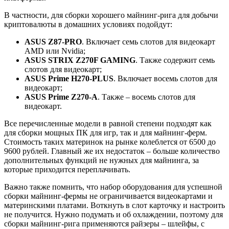
В частности, для сборки хорошего майнинг-рига для добычи
криптовалюты в домашних условиях подойдут:
ASUS Z87-PRO
. Включает семь слотов для видеокарт
AMD или Nvidia;
ASUS STRIX Z270F GAMING
. Также содержит семь
слотов для видеокарт;
ASUS Prime H270-PLUS
. Включает восемь слотов для
видеокарт;
ASUS Prime Z270-A
. Также – восемь слотов для
видеокарт.
Все перечисленные модели в равной степени подходят как
для сборки мощных ПК для игр, так и для майнинг-ферм.
Стоимость таких материнок на рынке колеблется от 6500 до
9600 рублей. Главный же их недостаток – больше количество
дополнительных функций не нужных для майнинга, за
которые приходится переплачивать.
Важно также помнить, что набор оборудования для успешной
сборки майнинг-фермы не ограничивается видеокартами и
материнскими платами. Воткнуть в слот карточку и настроить
не получится. Нужно подумать и об охлаждении, поэтому для
сборки майнинг-рига применяются райзеры – шлейфы, с