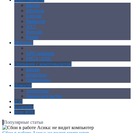
Bitcoin
Ethereum
Litecoin
Namecoin
NXT
Peercoin
Ripple
Майнинг
Создание ферм
GPU майнинг
FPGA, ASIC
Операции с криптовалютой
Биржи
Кошельки
Обменники
Новости
Аналитика
Законодательство
ICO
Блокчейн
Курс BTC
Популярные статьи
Сбои в работе Асика: не видит компьютер