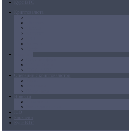
Курс BTC
Криптовалюта
Bitcoin
Ethereum
Litecoin
Namecoin
NXT
Peercoin
Ripple
Майнинг
Создание ферм
GPU майнинг
FPGA, ASIC
Операции с криптовалютой
Биржи
Кошельки
Обменники
Новости
Аналитика
Законодательство
ICO
Блокчейн
Курс BTC