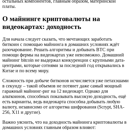
остальных компонентов, главным образом, материнской
платы.
О майнинге криптовалюты на
видеокартах: доходность
Для начала следует сказать, что мечтающих заработать
биткоин с помощью майнинга в домашних условиях ждёт
разочарование. Решать алгоритмы и добывать BTC при
помощи фермы на видеокартах уже невозможно. Домашний
майнинг bitcoin не выдержал конкуренции с крупными дата-
центрами, которые сотнями за последний год открывались в
Китае и по всему миру.
Сложность при добыче битконов исчисляется уже петахэшами
в секунду – такой объемов не потянет даже самый мощный
гаражный майнинг-риг на 12 видеокарт. Однако для
альткоинов, способных показывать высокую доходность, ещё
есть варианты, ведь видеокарта способна добывать любую
валюту, независимо от алгоритма шифрования (Scrypt, SHA-
256, X11 и другие).
Важно уяснить, что на доходность майнинга криптовалюты в
домашних условиях главным образом влияют: