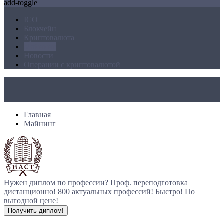
add-toggle
ICO
Блокчейн
Криптовалюта
Майнинг
Новости
Операции с криптовалютой
Главная
Майнинг
Нужен диплом по профессии?
Проф. переподготовка
дистанционно!
800 актуальных профессий!
Быстро! По
выгодной цене!
Получить диплом!