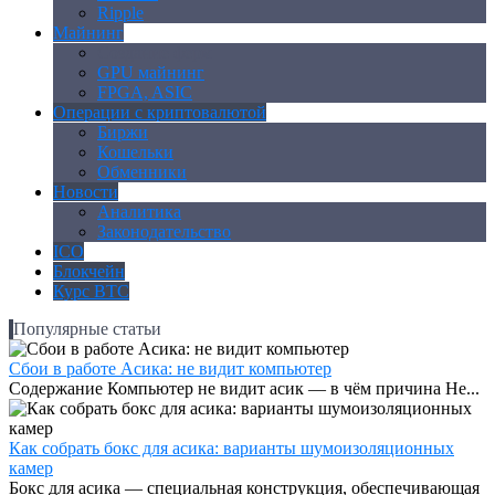
Ripple
Майнинг
Создание ферм
GPU майнинг
FPGA, ASIC
Операции с криптовалютой
Биржи
Кошельки
Обменники
Новости
Аналитика
Законодательство
ICO
Блокчейн
Курс BTC
Популярные статьи
Сбои в работе Асика: не видит компьютер
Содержание Компьютер не видит асик — в чём причина Не...
Как собрать бокс для асика: варианты шумоизоляционных
камер
Бокс для асика — специальная конструкция, обеспечивающая