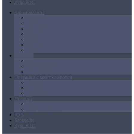
Курс BTC
Криптовалюта
Bitcoin
Ethereum
Litecoin
Namecoin
NXT
Peercoin
Ripple
Майнинг
Создание ферм
GPU майнинг
FPGA, ASIC
Операции с криптовалютой
Биржи
Кошельки
Обменники
Новости
Аналитика
Законодательство
ICO
Блокчейн
Курс BTC