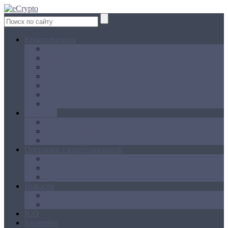
Криптовалюта
Bitcoin
Ethereum
Litecoin
Namecoin
NXT
Peercoin
Ripple
Майнинг
Создание ферм
GPU майнинг
FPGA, ASIC
Операции с криптовалютой
Биржи
Кошельки
Обменники
Новости
Аналитика
Законодательство
ICO
Блокчейн