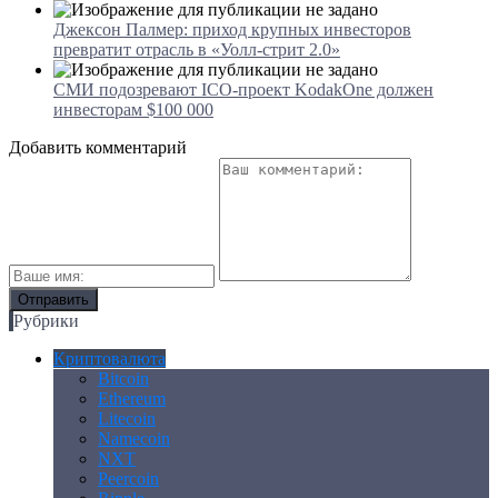
Джексон Палмер: приход крупных инвесторов
превратит отрасль в «Уолл-стрит 2.0»
СМИ подозревают ICO-проект KodakOne должен
инвесторам $100 000
Добавить комментарий
Рубрики
Криптовалюта
Bitcoin
Ethereum
Litecoin
Namecoin
NXT
Peercoin