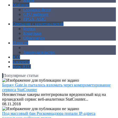
Ripple
Майнинг
Создание ферм
GPU майнинг
FPGA, ASIC
Операции с криптовалютой
Биржи
Кошельки
Обменники
Новости
Аналитика
Законодательство
ICO
Блокчейн
Курс BTC
Популярные статьи
Биржу Gate.io пытались взломать через компрометирование
сервиса StatCounter
Неизвестные хакеры интегрировали вредоносный код на
ирландский сервис веб-аналитики StatCounter...
08.11.2018
Под массовый бан Роскомнадзора попали IP-адреса