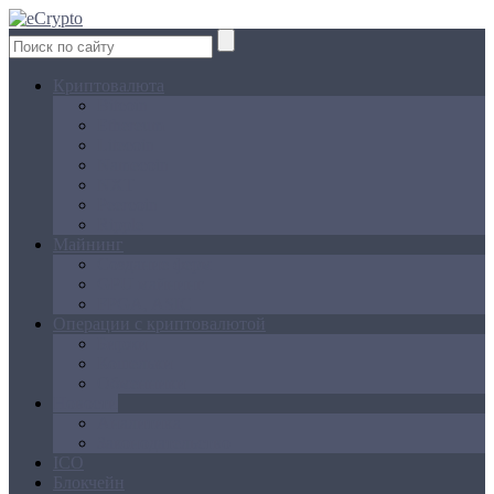
Криптовалюта
Bitcoin
Ethereum
Litecoin
Namecoin
NXT
Peercoin
Ripple
Майнинг
Создание ферм
GPU майнинг
FPGA, ASIC
Операции с криптовалютой
Биржи
Кошельки
Обменники
Новости
Аналитика
Законодательство
ICO
Блокчейн