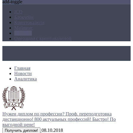
add-toggle
ICO
Блокчейн
Криптовалюта
Майнинг
Новости
Операции с криптовалютой
Главная
Новости
Аналитика
Нужен диплом по профессии?
Проф. переподготовка
дистанционно!
800 актуальных профессий!
Быстро! По
выгодной цене!
08.10.2018
Получить диплом!