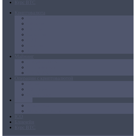
Курс BTC
Криптовалюта
Bitcoin
Ethereum
Litecoin
Namecoin
NXT
Peercoin
Ripple
Майнинг
Создание ферм
GPU майнинг
FPGA, ASIC
Операции с криптовалютой
Биржи
Кошельки
Обменники
Новости
Аналитика
Законодательство
ICO
Блокчейн
Курс BTC