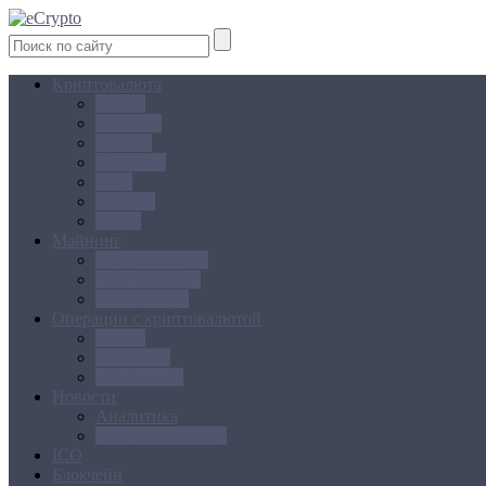
Криптовалюта
Bitcoin
Ethereum
Litecoin
Namecoin
NXT
Peercoin
Ripple
Майнинг
Создание ферм
GPU майнинг
FPGA, ASIC
Операции с криптовалютой
Биржи
Кошельки
Обменники
Новости
Аналитика
Законодательство
ICO
Блокчейн