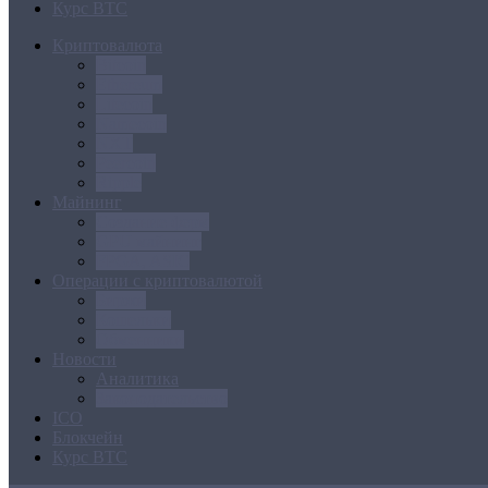
Курс BTC
Криптовалюта
Bitcoin
Ethereum
Litecoin
Namecoin
NXT
Peercoin
Ripple
Майнинг
Создание ферм
GPU майнинг
FPGA, ASIC
Операции с криптовалютой
Биржи
Кошельки
Обменники
Новости
Аналитика
Законодательство
ICO
Блокчейн
Курс BTC