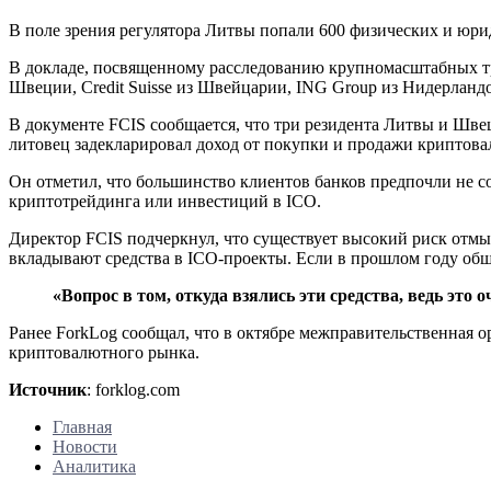
В поле зрения регулятора Литвы попали 600 физических и юрид
В докладе, посвященному расследованию крупномасштабных т
Швеции, Credit Suisse из Швейцарии, ING Group из Нидерландов,
В документе FCIS сообщается, что три резидента Литвы и Шве
литовец задекларировал доход от покупки и продажи криптова
Он отметил, что большинство клиентов банков предпочли не со
криптотрейдинга или инвестиций в ICO.
Директор FCIS подчеркнул, что существует высокий риск отмы
вкладывают средства в ICO-проекты. Если в прошлом году обща
«Вопрос в том, откуда взялись эти средства, ведь это 
Ранее ForkLog сообщал, что в октябре межправительственная 
криптовалютного рынка.
Источник
: forklog.com
Главная
Новости
Аналитика