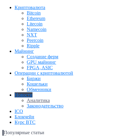
Криптовалюта
Bitcoin
Ethereum
Litecoin
Namecoin
NXT
Peercoin
Ripple
Майнинг
Создание ферм
GPU майнинг
FPGA, ASIC
Операции с криптовалютой
Биржи
Кошельки
Обменники
Новости
Аналитика
Законодательство
ICO
Блокчейн
Курс BTC
Популярные статьи