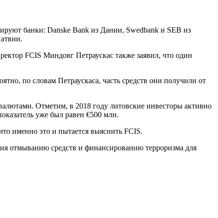
руют банки: Danske Bank из Дании, Swedbank и SEB из
Латвии.
ректор FCIS Миндовг Петраускас также заявил, что один
ятно, по словам Петраускаса, часть средств они получили от
валютами. Отметим, в 2018 году литовские инвесторы активно
показатель уже был равен €500 млн.
что именно это и пытается выяснить FCIS.
твия отмыванию средств и финансированию терроризма для