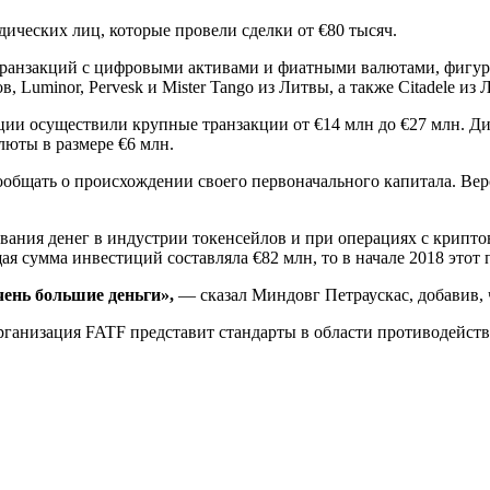
ических лиц, которые провели сделки от €80 тысяч.
ранзакций с цифровыми активами и фиатными валютами, фигури
 Luminor, Pervesk и Mister Tango из Литвы, а также Citadele из 
ции осуществили крупные транзакции от €14 млн до €27 млн. Ди
люты в размере €6 млн.
общать о происхождении своего первоначального капитала. Веро
вания денег в индустрии токенсейлов и при операциях с крипто
я сумма инвестиций составляла €82 млн, то в начале 2018 этот 
очень большие деньги»,
— сказал Миндовг Петраускас, добавив, 
организация FATF представит стандарты в области противодейс