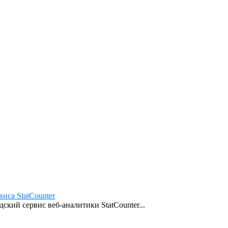
иса StatCounter
кий сервис веб-аналитики StatCounter...