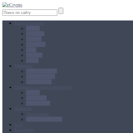
Криптовалюта
Bitcoin
Ethereum
Litecoin
Namecoin
NXT
Peercoin
Ripple
Майнинг
Создание ферм
GPU майнинг
FPGA, ASIC
Операции с криптовалютой
Биржи
Кошельки
Обменники
Новости
Аналитика
Законодательство
ICO
Блокчейн