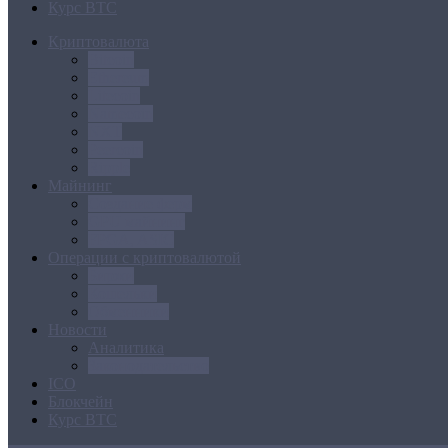
Курс BTC
Криптовалюта
Bitcoin
Ethereum
Litecoin
Namecoin
NXT
Peercoin
Ripple
Майнинг
Создание ферм
GPU майнинг
FPGA, ASIC
Операции с криптовалютой
Биржи
Кошельки
Обменники
Новости
Аналитика
Законодательство
ICO
Блокчейн
Курс BTC