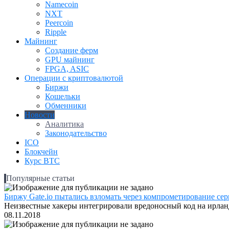
Namecoin
NXT
Peercoin
Ripple
Майнинг
Создание ферм
GPU майнинг
FPGA, ASIC
Операции с криптовалютой
Биржи
Кошельки
Обменники
Новости
Аналитика
Законодательство
ICO
Блокчейн
Курс BTC
Популярные статьи
Биржу Gate.io пытались взломать через компрометирование серв
Неизвестные хакеры интегрировали вредоносный код на ирландс
08.11.2018