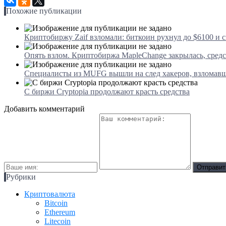
Похожие публикации
Криптобиржу Zaif взломали: биткоин рухнул до $6100 и с
Опять взлом. Криптобиржа MapleChange закрылась, средс
Специалисты из MUFG вышли на след хакеров, взломавш
С биржи Cryptopia продолжают красть средства
Добавить комментарий
Рубрики
Криптовалюта
Bitcoin
Ethereum
Litecoin