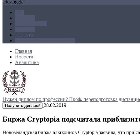
add-toggle
ICO
Блокчейн
Криптовалюта
Майнинг
Новости
Операции с криптовалютой
Главная
Новости
Аналитика
Нужен диплом по профессии?
Проф. переподготовка дистанци
28.02.2019
Получить диплом!
Биржа Cryptopia подсчитала приблизит
Новозеландская биржа альткоинов Cryptopia заявила, что при с