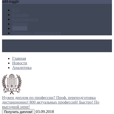
add-toggle
ICO
Блокчейн
Криптовалюта
Майнинг
Новости
Операции с криптовалютой
Главная
Новости
Аналитика
Нужен диплом по профессии?
Проф. переподготовка
дистанционно!
800 актуальных профессий!
Быстро! По
выгодной цене!
03.09.2018
Получить диплом!