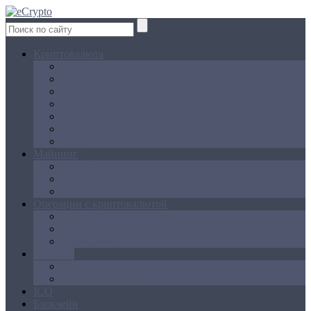
Криптовалюта
Bitcoin
Ethereum
Litecoin
Namecoin
NXT
Peercoin
Ripple
Майнинг
Создание ферм
GPU майнинг
FPGA, ASIC
Операции с криптовалютой
Биржи
Кошельки
Обменники
Новости
Аналитика
Законодательство
ICO
Блокчейн