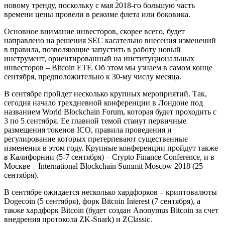
новому тренду, поскольку с мая 2018-го большую часть
времени цены провели в режиме флета или боковика.
Основное внимание инвесторов, скорее всего, будет
направлено на решения SEC касательно внесения изменений
в правила, позволяющие запустить в работу новый
инструмент, ориентированный на институциональных
инвесторов – Bitcoin ETF. Об этом мы узнаем в самом конце
сентября, предположительно к 30-му числу месяца.
В сентябре пройдет несколько крупных мероприятий. Так,
сегодня начало трехдневной конференции в Лондоне под
названием World Blockchain Forum, которая будет проходить с
3 по 5 сентября. Ее главной темой станут первичные
размещения токенов ICO, правила проведения и
регулирование которых претерпевают существенные
изменения в этом году. Крупные конференции пройдут также
в Калифорнии (5-7 сентября) – Crypto Finance Conference, и в
Москве – International Blockchain Summit Moscow 2018 (25
сентября).
В сентябре ожидается несколько хардфорков – криптовалюты
Dogecoin (5 сентября), форк Bitcoin Interest (7 сентября), а
также хардфорк Bitcoin (будет создан Anonymus Bitcoin за счет
внедрения протокола ZK-Snark) и ZClassic.