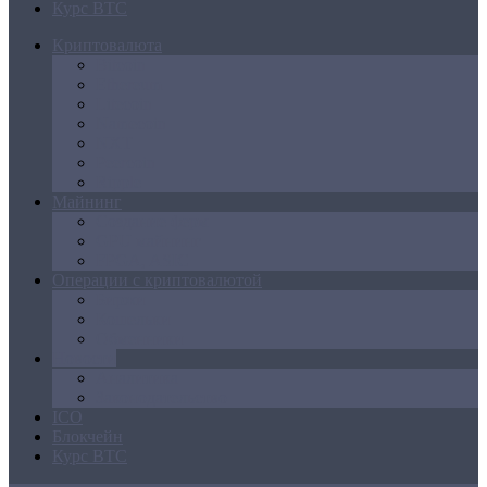
Курс BTC
Криптовалюта
Bitcoin
Ethereum
Litecoin
Namecoin
NXT
Peercoin
Ripple
Майнинг
Создание ферм
GPU майнинг
FPGA, ASIC
Операции с криптовалютой
Биржи
Кошельки
Обменники
Новости
Аналитика
Законодательство
ICO
Блокчейн
Курс BTC