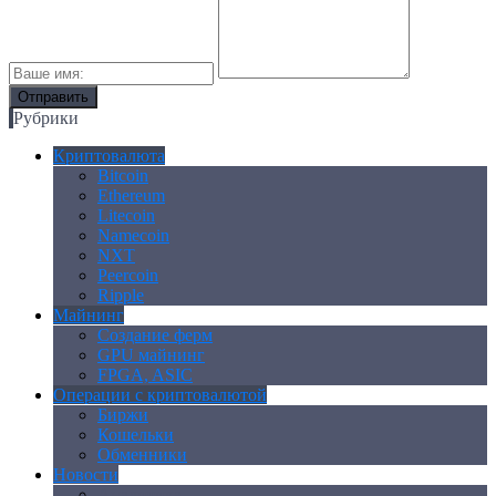
Рубрики
Криптовалюта
Bitcoin
Ethereum
Litecoin
Namecoin
NXT
Peercoin
Ripple
Майнинг
Создание ферм
GPU майнинг
FPGA, ASIC
Операции с криптовалютой
Биржи
Кошельки
Обменники
Новости
Аналитика