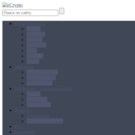
Криптовалюта
Bitcoin
Ethereum
Litecoin
Namecoin
NXT
Peercoin
Ripple
Майнинг
Создание ферм
GPU майнинг
FPGA, ASIC
Операции с криптовалютой
Биржи
Кошельки
Обменники
Новости
Аналитика
Законодательство
ICO
Блокчейн