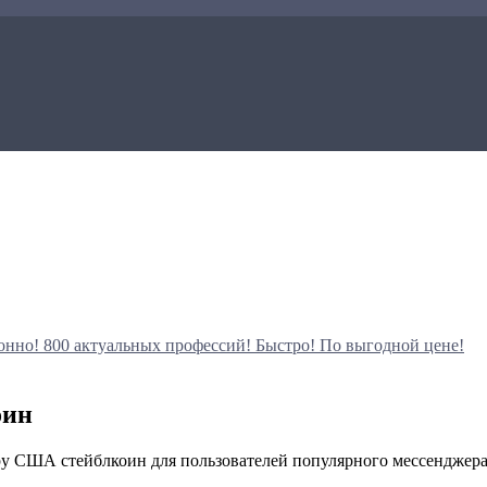
онно!
800 актуальных профессий!
Быстро! По выгодной цене!
оин
ру США стейблкоин для пользователей популярного мессенджера