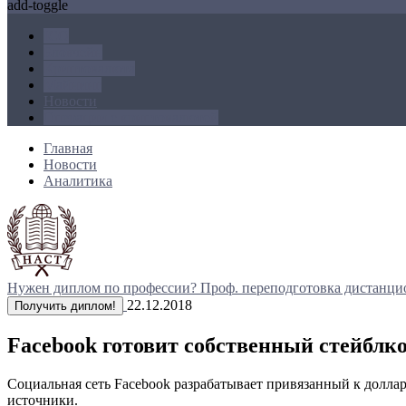
add-toggle
ICO
Блокчейн
Криптовалюта
Майнинг
Новости
Операции с криптовалютой
Главная
Новости
Аналитика
Нужен диплом по профессии?
Проф. переподготовка дистанци
22.12.2018
Получить диплом!
Facebook готовит собственный стейблк
Социальная сеть Facebook разрабатывает привязанный к долла
источники.