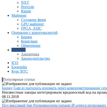
NXT
Peercoin
Ripple
Майнинг
Создание ферм
GPU майнинг
FPGA, ASIC
Операции с криптовалютой
Биржи
Кошельки
Обменники
Новости
Аналитика
Законодательство
ICO
Блокчейн
Курс BTC
Популярные статьи
Биржу Gate.io пытались взломать через компрометирование серв
Неизвестные хакеры интегрировали вредоносный код на ирландс
08.11.2018
Под массовый бан Роскомнадзора попали IP-адреса нескольких