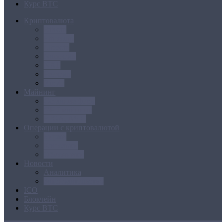
Курс BTC
Криптовалюта
Bitcoin
Ethereum
Litecoin
Namecoin
NXT
Peercoin
Ripple
Майнинг
Создание ферм
GPU майнинг
FPGA, ASIC
Операции с криптовалютой
Биржи
Кошельки
Обменники
Новости
Аналитика
Законодательство
ICO
Блокчейн
Курс BTC