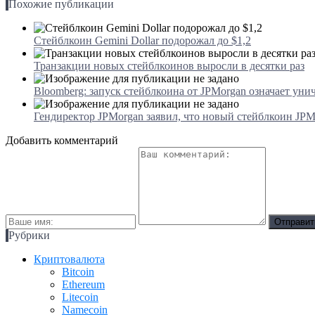
Похожие публикации
Стейблкоин Gemini Dollar подорожал до $1,2
Транзакции новых стейблкоинов выросли в десятки раз
Bloomberg: запуск стейблкоина от JPMorgan означает уни
Гендиректор JPMorgan заявил, что новый стейблкоин JPM
Добавить комментарий
Рубрики
Криптовалюта
Bitcoin
Ethereum
Litecoin
Namecoin