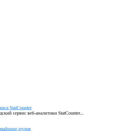
иса StatCounter
кий сервис веб-аналитики StatCounter...
 майнинг-пулов