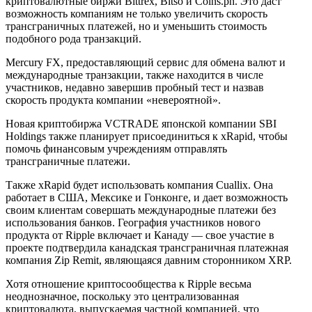
криптовалютные биржи Bittrex, Bitso и Coins.ph. Это даст
возможность компаниям не только увеличить скорость
трансграничных платежей, но и уменьшить стоимость
подобного рода транзакций.
Mercury FX, предоставляющий сервис для обмена валют и
международные транзакции, также находится в числе
участников, недавно завершив пробный тест и назвав
скорость продукта компании «невероятной».
Новая криптобиржа VCTRADE японской компании SBI
Holdings также планирует присоединиться к xRapid, чтобы
помочь финансовым учреждениям отправлять
трансграничные платежи.
Также xRapid будет использовать компания Cuallix. Она
работает в США, Мексике и Гонконге, и дает возможность
своим клиентам совершать международные платежи без
использования банков. География участников нового
продукта от Ripple включает и Канаду — свое участие в
проекте подтвердила канадская трансграничная платежная
компания Zip Remit, являющаяся давним сторонником XRP.
Хотя отношение криптосообщества к Ripple весьма
неоднозначное, поскольку это централизованная
криптовалюта, выпускаемая частной компанией, что