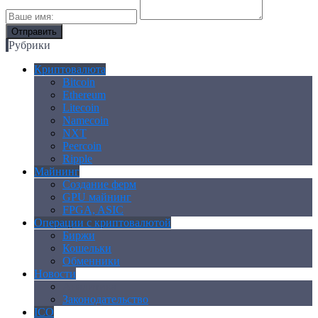
Рубрики
Криптовалюта
Bitcoin
Ethereum
Litecoin
Namecoin
NXT
Peercoin
Ripple
Майнинг
Создание ферм
GPU майнинг
FPGA, ASIC
Операции с криптовалютой
Биржи
Кошельки
Обменники
Новости
Аналитика
Законодательство
ICO