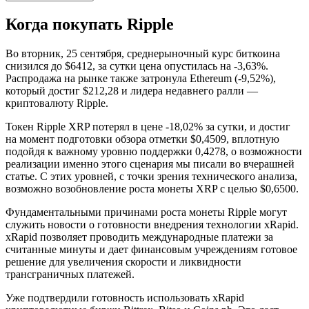
Когда покупать Ripple
Во вторник, 25 сентября, среднерыночный курс биткоина
снизился до $6412, за сутки цена опустилась на -3,63%.
Распродажа на рынке также затронула Ethereum (-9,52%),
который достиг $212,28 и лидера недавнего ралли —
криптовалюту Ripple.
Токен Ripple XRP потерял в цене -18,02% за сутки, и достиг
на момент подготовки обзора отметки $0,4509, вплотную
подойдя к важному уровню поддержки 0,4278, о возможности
реализации именно этого сценария мы писали во вчерашней
статье. С этих уровней, с точки зрения технического анализа,
возможно возобновление роста монеты XRP с целью $0,6500.
Фундаментальными причинами роста монеты Ripple могут
служить новости о готовности внедрения технологии xRapid.
xRapid позволяет проводить международные платежи за
считанные минуты и дает финансовым учреждениям готовое
решение для увеличения скорости и ликвидности
трансграничных платежей.
Уже подтвердили готовность использовать xRapid