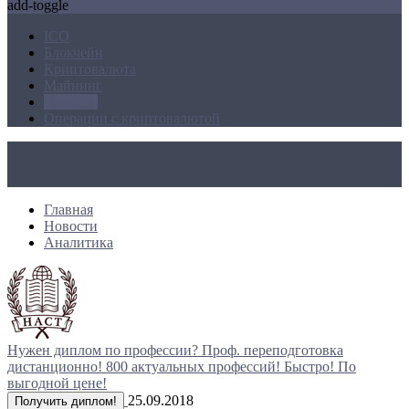
add-toggle
ICO
Блокчейн
Криптовалюта
Майнинг
Новости
Операции с криптовалютой
Главная
Новости
Аналитика
Нужен диплом по профессии?
Проф. переподготовка
дистанционно!
800 актуальных профессий!
Быстро! По
выгодной цене!
25.09.2018
Получить диплом!