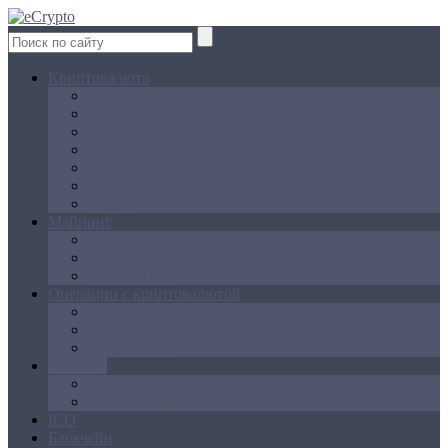
Криптовалюта
Bitcoin
Ethereum
Litecoin
Namecoin
NXT
Peercoin
Ripple
Майнинг
Создание ферм
GPU майнинг
FPGA, ASIC
Операции с криптовалютой
Биржи
Кошельки
Обменники
Новости
Аналитика
Законодательство
ICO
Блокчейн