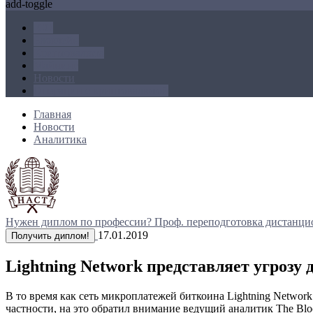
add-toggle
ICO
Блокчейн
Криптовалюта
Майнинг
Новости
Операции с криптовалютой
Главная
Новости
Аналитика
Нужен диплом по профессии?
Проф. переподготовка дистанци
17.01.2019
Получить диплом!
Lightning Network представляет угрозу
В то время как сеть микроплатежей биткоина Lightning Netwo
частности, на это обратил внимание ведущий аналитик The Blo