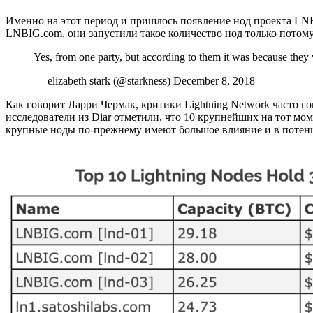
Именно на этот период и пришлось появление нод проекта LNBI
LNBIG.com, они запустили такое количество нод только потому,
Yes, from one party, but according to them it was because they 
— elizabeth stark (@starkness) December 8, 2018
Как говорит Ларри Чермак, критики Lightning Network часто г
исследователи из Diar отметили, что 10 крупнейших на тот мо
крупные ноды по-прежнему имеют большое влияние и в потенци