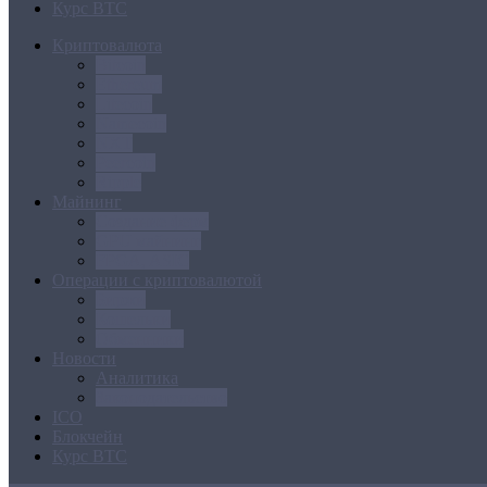
Курс BTC
Криптовалюта
Bitcoin
Ethereum
Litecoin
Namecoin
NXT
Peercoin
Ripple
Майнинг
Создание ферм
GPU майнинг
FPGA, ASIC
Операции с криптовалютой
Биржи
Кошельки
Обменники
Новости
Аналитика
Законодательство
ICO
Блокчейн
Курс BTC