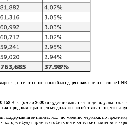
я выросла, но и это произошло благодаря появлению на сцене LN
.168 BTC (около $600) и будет повышаться индивидуально для к
также продолжит расти, чему должно способствовать то, что зап
ля поддержания активных нод, по мнению Чермака, по-прежнем
, которые будут принимать биткоин в качестве оплаты за товары