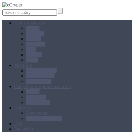
Криптовалюта
Bitcoin
Ethereum
Litecoin
Namecoin
NXT
Peercoin
Ripple
Майнинг
Создание ферм
GPU майнинг
FPGA, ASIC
Операции с криптовалютой
Биржи
Кошельки
Обменники
Новости
Аналитика
Законодательство
ICO
Блокчейн