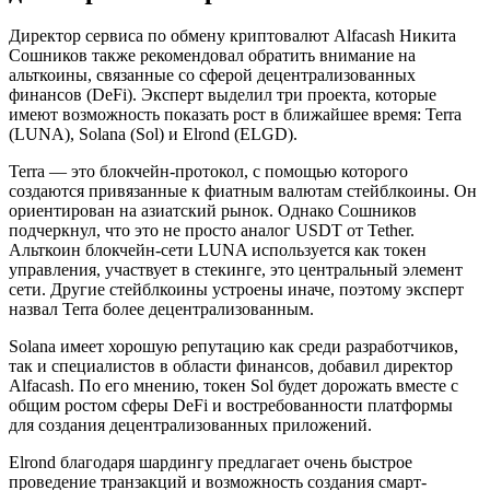
Директор сервиса по обмену криптовалют Alfacash Никита
Сошников также рекомендовал обратить внимание на
альткоины, связанные со сферой децентрализованных
финансов (DeFi). Эксперт выделил три проекта, которые
имеют возможность показать рост в ближайшее время: Terra
(LUNA), Solana (Sol) и Elrond (ELGD).
Terra — это блокчейн-протокол, с помощью которого
создаются привязанные к фиатным валютам стейблкоины. Он
ориентирован на азиатский рынок. Однако Сошников
подчеркнул, что это не просто аналог USDT от Tether.
Альткоин блокчейн-сети LUNA используется как токен
управления, участвует в стекинге, это центральный элемент
сети. Другие стейблкоины устроены иначе, поэтому эксперт
назвал Terra более децентрализованным.
Solana имеет хорошую репутацию как среди разработчиков,
так и специалистов в области финансов, добавил директор
Alfacash. По его мнению, токен Sol будет дорожать вместе с
общим ростом сферы DeFi и востребованности платформы
для создания децентрализованных приложений.
Elrond благодаря шардингу предлагает очень быстрое
проведение транзакций и возможность создания смарт-