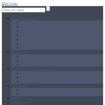
Криптовалюта
Bitcoin
Ethereum
Litecoin
Namecoin
NXT
Peercoin
Ripple
Майнинг
Создание ферм
GPU майнинг
FPGA, ASIC
Операции с криптовалютой
Биржи
Кошельки
Обменники
Новости
Аналитика
Законодательство
ICO
Блокчейн