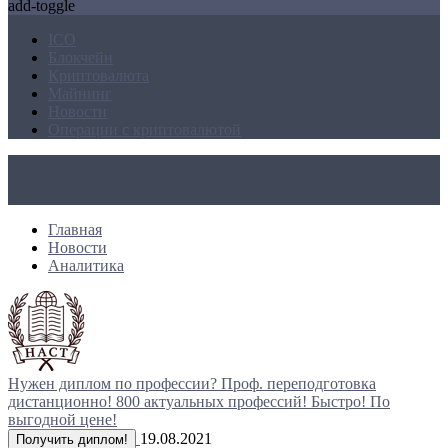
add-toggle
ICO
Блокчейн
Криптовалюта
Майнинг
Новости
Операции с криптовалютой
Главная
Новости
Аналитика
Нужен диплом по профессии?
Проф. переподготовка
дистанционно!
800 актуальных профессий!
Быстро! По
выгодной цене!
19.08.2021
Получить диплом!