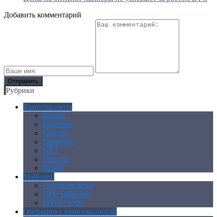
Добавить комментарий
Рубрики
Криптовалюта
Bitcoin
Ethereum
Litecoin
Namecoin
NXT
Peercoin
Ripple
Майнинг
Создание ферм
GPU майнинг
FPGA, ASIC
Операции с криптовалютой