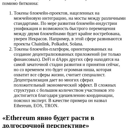
помимо биткоина:
Токены блокчейн-проектов, нацеленных на
межчейновую интеграцию, на мосты между различными
стандартами. По мере развития блокчейн-индустрии
унификация и возможность быстрого перемещения
между двумя блокчейнами будет крайне востребована,
уверен Некрасов. Например, в этой сфере развиваются
проекты Chainlink, Polkadot, Solana.
Токены блокчейн-платформ, ориентированных на
создание децентрализованных приложений (не только
финансовых). DeFi и dApps других сфер находятся на
самой зачаточной стадии развития и принятия сейчас,
но со временем это будет огромная ниша, которая
охватит все сферы жизни, считает специалист.
Децентрализация дает во многих сферах
положительный экономический эффект. В сложных
структурах с большим количеством участников это
достигается благодаря удешевлению координации,
пояснил эксперт. В качестве примера он назвал
Ethereum, EOS, TRON.
«Ethereum явно будет расти в
долгосрочной перспективе»