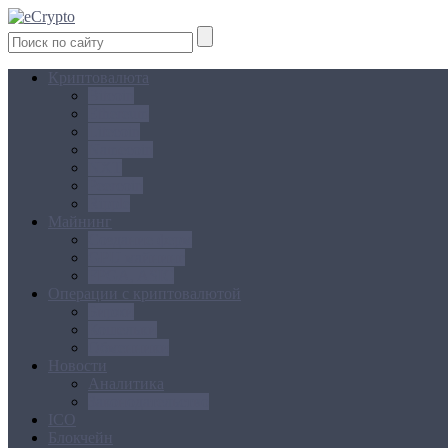
Криптовалюта
Bitcoin
Ethereum
Litecoin
Namecoin
NXT
Peercoin
Ripple
Майнинг
Создание ферм
GPU майнинг
FPGA, ASIC
Операции с криптовалютой
Биржи
Кошельки
Обменники
Новости
Аналитика
Законодательство
ICO
Блокчейн