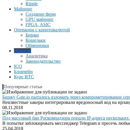
Ripple
Майнинг
Создание ферм
GPU майнинг
FPGA, ASIC
Операции с криптовалютой
Биржи
Кошельки
Обменники
Новости
Аналитика
Законодательство
ICO
Блокчейн
Курс BTC
Популярные статьи
Биржу Gate.io пытались взломать через компрометирование серв
Неизвестные хакеры интегрировали вредоносный код на ирландс
08.11.2018
Под массовый бан Роскомнадзора попали IP-адреса нескольких
В попытке заблокировать мессенджер Telegram и пресечь любые
25.04.2018