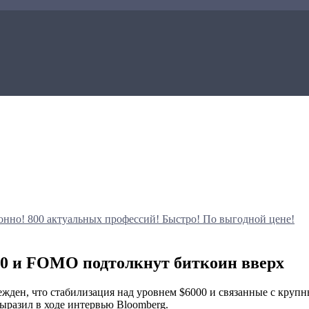
онно!
800 актуальных профессий!
Быстро! По выгодной цене!
00 и FOMO подтолкнут биткоин вверх
 убежден, что стабилизация над уровнем $6000 и связанные с к
ыразил в ходе интервью Bloomberg.