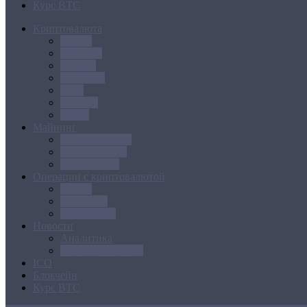
Курс BTC
Криптовалюта
Bitcoin
Ethereum
Litecoin
Namecoin
NXT
Peercoin
Ripple
Майнинг
Создание ферм
GPU майнинг
FPGA, ASIC
Операции с криптовалютой
Биржи
Кошельки
Обменники
Новости
Аналитика
Законодательство
ICO
Блокчейн
Курс BTC