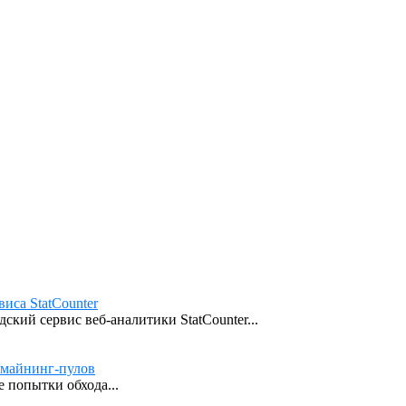
иса StatCounter
кий сервис веб-аналитики StatCounter...
 майнинг-пулов
 попытки обхода...