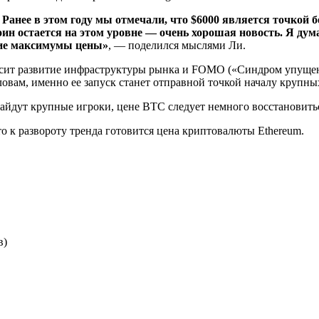
 Ранее в этом году мы отмечали, что $6000 является точкой 
коин остается на этом уровне — очень хорошая новость. Я ду
зкие максимумы цены»
, — поделился мыслями Ли.
осит развитие инфраструктуры рынка и FOMO («Синдром упуще
ловам, именно ее запуск станет отправной точкой началу крупны
 зайдут крупные игроки, цене BTC следует немного восстановитьс
о к развороту тренда готовится цена криптовалюты Ethereum.
в)