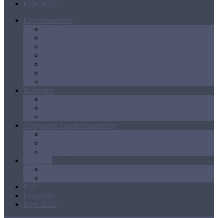
Курс BTC
Криптовалюта
Bitcoin
Ethereum
Litecoin
Namecoin
NXT
Peercoin
Ripple
Майнинг
Создание ферм
GPU майнинг
FPGA, ASIC
Операции с криптовалютой
Биржи
Кошельки
Обменники
Новости
Аналитика
Законодательство
ICO
Блокчейн
Курс BTC