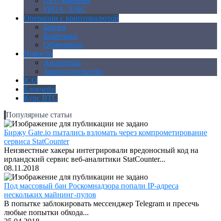
GPU майнинг
FPGA, ASIC
Операции с криптовалютой
Биржи
Кошельки
Обменники
Новости
Аналитика
Законодательство
ICO
Блокчейн
Курс BTC
Популярные статьи
Биржу Gate.io пытались взломать через компрометирование
сервиса StatCounter
Неизвестные хакеры интегрировали вредоносный код на
ирландский сервис веб-аналитики StatCounter...
08.11.2018
Под массовый бан Роскомнадзора попали IP-адреса
нескольких майнинг-пулов
В попытке заблокировать мессенджер Telegram и пресечь
любые попытки обхода...