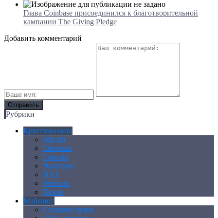
Глава Coinbase присоединился к благотворительной
кампании The Giving Pledge
Добавить комментарий
Рубрики
Криптовалюта
Bitcoin
Ethereum
Litecoin
Namecoin
NXT
Peercoin
Ripple
Майнинг
Создание ферм