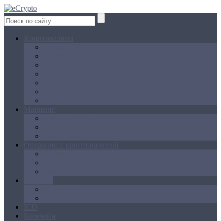
Криптовалюта
Bitcoin
Ethereum
Litecoin
Namecoin
NXT
Peercoin
Ripple
Майнинг
Создание ферм
GPU майнинг
FPGA, ASIC
Операции с криптовалютой
Биржи
Кошельки
Обменники
Новости
Аналитика
Законодательство
ICO
Блокчейн