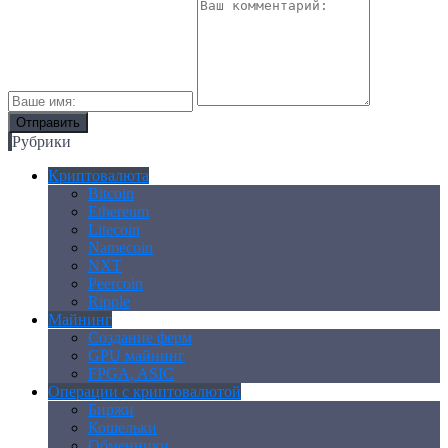
Рубрики
Криптовалюта
Bitcoin
Ethereum
Litecoin
Namecoin
NXT
Peercoin
Ripple
Майнинг
Создание ферм
GPU майнинг
FPGA, ASIC
Операции с криптовалютой
Биржи
Кошельки
Обменники