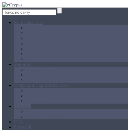
Криптовалюта
Bitcoin
Ethereum
Litecoin
Namecoin
NXT
Peercoin
Ripple
Майнинг
Создание ферм
GPU майнинг
FPGA, ASIC
Операции с криптовалютой
Биржи
Кошельки
Обменники
Новости
Аналитика
Законодательство
ICO
Блокчейн