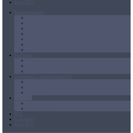
Курс BTC
Криптовалюта
Bitcoin
Ethereum
Litecoin
Namecoin
NXT
Peercoin
Ripple
Майнинг
Создание ферм
GPU майнинг
FPGA, ASIC
Операции с криптовалютой
Биржи
Кошельки
Обменники
Новости
Аналитика
Законодательство
ICO
Блокчейн
Курс BTC