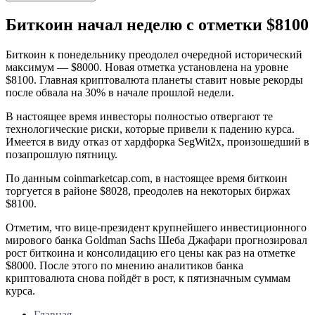
Биткоин начал неделю с отметки $8100
Биткоин к понедельнику преодолел очередной исторический
максимум — $8000. Новая отметка установлена на уровне
$8100. Главная криптовалюта планеты ставит новые рекорды
после обвала на 30% в начале прошлой недели.
В настоящее время инвесторы полностью отвергают те
технологические риски, которые привели к падению курса.
Имеется в виду отказ от хардфорка SegWit2x, произошедший в
позапрошлую пятницу.
По данным coinmarketcap.com, в настоящее время биткоин
торгуется в районе $8028, преодолев на некоторых биржах
$8100.
Отметим, что вице-президент крупнейшего инвестиционного
мирового банка Goldman Sachs Шеба Джафари прогнозировал
рост биткоина и консолидацию его цены как раз на отметке
$8000. После этого по мнению аналитиков банка
криптовалюта снова пойдёт в рост, к пятизначным суммам
курса.
Главная