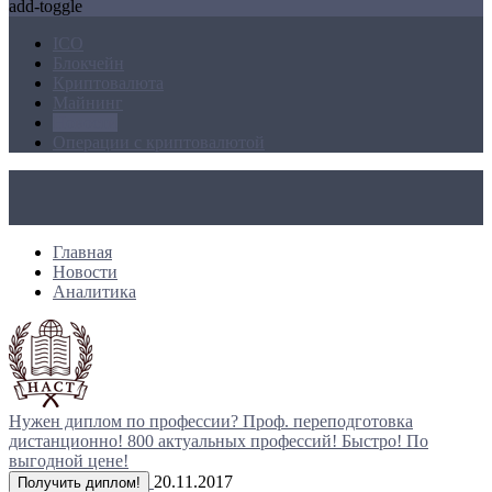
add-toggle
ICO
Блокчейн
Криптовалюта
Майнинг
Новости
Операции с криптовалютой
Главная
Новости
Аналитика
Нужен диплом по профессии?
Проф. переподготовка
дистанционно!
800 актуальных профессий!
Быстро! По
выгодной цене!
20.11.2017
Получить диплом!