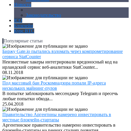
Новости
Аналитика
Законодательство
ICO
Блокчейн
Курс BTC
Популярные статьи
Биржу Gate.io пытались взломать через компрометирование
сервиса StatCounter
Неизвестные хакеры интегрировали вредоносный код на
ирландский сервис веб-аналитики StatCounter...
08.11.2018
Под массовый бан Роскомнадзора попали IP-адреса
нескольких майнинг-пулов
В попытке заблокировать мессенджер Telegram и пресечь
любые попытки обхода...
25.04.2018
Правительство Аргентины намерено инвестировать в
местные блокчейн-стартапы
Аргентинское правительство намерено инвестировать в
блокчейн-стартапы на ранних стадиях развития,...