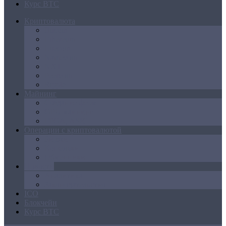
Курс BTC
Криптовалюта
Bitcoin
Ethereum
Litecoin
Namecoin
NXT
Peercoin
Ripple
Майнинг
Создание ферм
GPU майнинг
FPGA, ASIC
Операции с криптовалютой
Биржи
Кошельки
Обменники
Новости
Аналитика
Законодательство
ICO
Блокчейн
Курс BTC