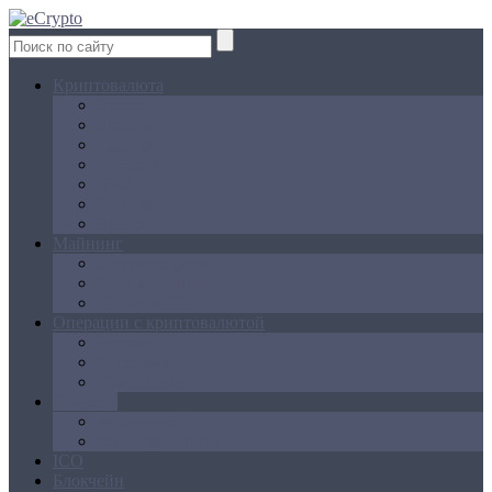
Криптовалюта
Bitcoin
Ethereum
Litecoin
Namecoin
NXT
Peercoin
Ripple
Майнинг
Создание ферм
GPU майнинг
FPGA, ASIC
Операции с криптовалютой
Биржи
Кошельки
Обменники
Новости
Аналитика
Законодательство
ICO
Блокчейн