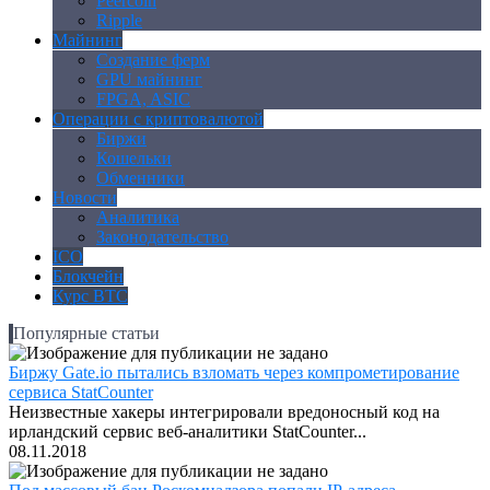
Peercoin
Ripple
Майнинг
Создание ферм
GPU майнинг
FPGA, ASIC
Операции с криптовалютой
Биржи
Кошельки
Обменники
Новости
Аналитика
Законодательство
ICO
Блокчейн
Курс BTC
Популярные статьи
Биржу Gate.io пытались взломать через компрометирование
сервиса StatCounter
Неизвестные хакеры интегрировали вредоносный код на
ирландский сервис веб-аналитики StatCounter...
08.11.2018