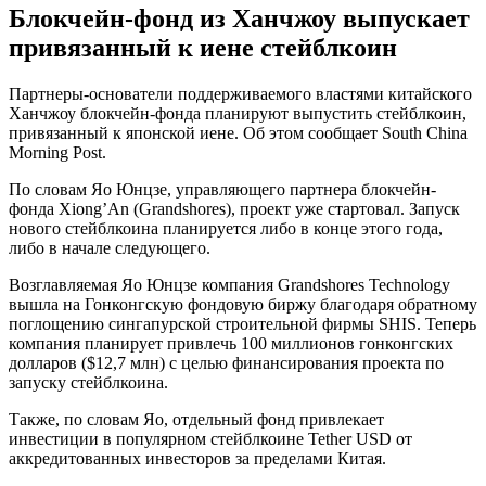
Блокчейн-фонд из Ханчжоу выпускает
привязанный к иене стейблкоин
Партнеры-основатели поддерживаемого властями китайского
Ханчжоу блокчейн-фонда планируют выпустить стейблкоин,
привязанный к японской иене. Об этом сообщает South China
Morning Post.
По словам Яо Юнцзе, управляющего партнера блокчейн-
фонда Xiong’An (Grandshores), проект уже стартовал. Запуск
нового стейблкоина планируется либо в конце этого года,
либо в начале следующего.
Возглавляемая Яо Юнцзе компания Grandshores Technology
вышла на Гонконгскую фондовую биржу благодаря обратному
поглощению сингапурской строительной фирмы SHIS. Теперь
компания планирует привлечь 100 миллионов гонконгских
долларов ($12,7 млн) с целью финансирования проекта по
запуску стейблкоина.
Также, по словам Яо, отдельный фонд привлекает
инвестиции в популярном стейблкоине Tether USD от
аккредитованных инвесторов за пределами Китая.