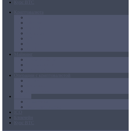
Курс BTC
Криптовалюта
Bitcoin
Ethereum
Litecoin
Namecoin
NXT
Peercoin
Ripple
Майнинг
Создание ферм
GPU майнинг
FPGA, ASIC
Операции с криптовалютой
Биржи
Кошельки
Обменники
Новости
Аналитика
Законодательство
ICO
Блокчейн
Курс BTC