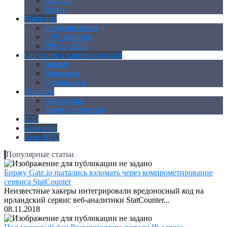
Peercoin
Ripple
Майнинг
Создание ферм
GPU майнинг
FPGA, ASIC
Операции с криптовалютой
Биржи
Кошельки
Обменники
Новости
Аналитика
Законодательство
ICO
Блокчейн
Курс BTC
Популярные статьи
Биржу Gate.io пытались взломать через компрометирование
сервиса StatCounter
Неизвестные хакеры интегрировали вредоносный код на
ирландский сервис веб-аналитики StatCounter...
08.11.2018