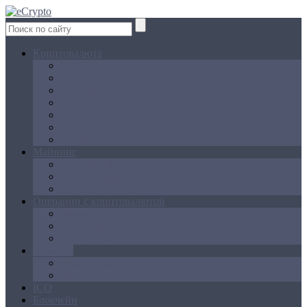
Криптовалюта
Bitcoin
Ethereum
Litecoin
Namecoin
NXT
Peercoin
Ripple
Майнинг
Создание ферм
GPU майнинг
FPGA, ASIC
Операции с криптовалютой
Биржи
Кошельки
Обменники
Новости
Аналитика
Законодательство
ICO
Блокчейн