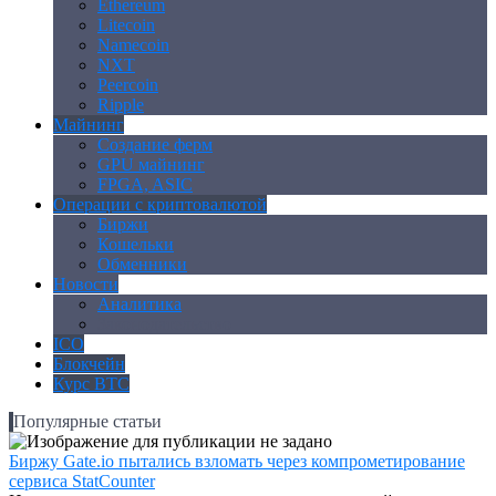
Ethereum
Litecoin
Namecoin
NXT
Peercoin
Ripple
Майнинг
Создание ферм
GPU майнинг
FPGA, ASIC
Операции с криптовалютой
Биржи
Кошельки
Обменники
Новости
Аналитика
Законодательство
ICO
Блокчейн
Курс BTC
Популярные статьи
Биржу Gate.io пытались взломать через компрометирование
сервиса StatCounter