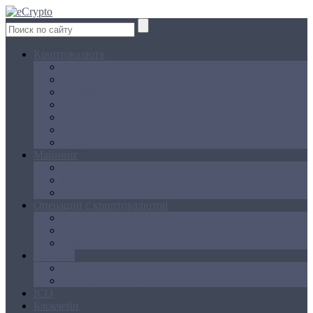
Криптовалюта
Bitcoin
Ethereum
Litecoin
Namecoin
NXT
Peercoin
Ripple
Майнинг
Создание ферм
GPU майнинг
FPGA, ASIC
Операции с криптовалютой
Биржи
Кошельки
Обменники
Новости
Аналитика
Законодательство
ICO
Блокчейн