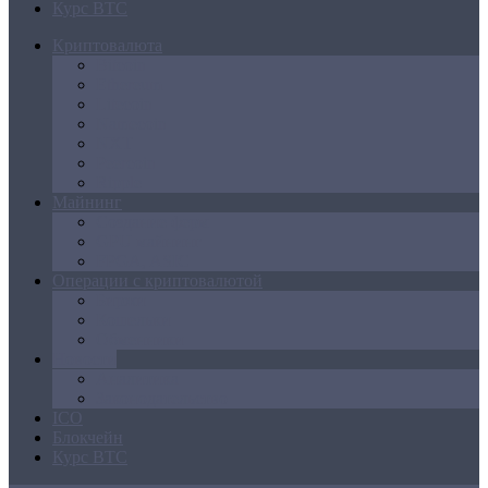
Курс BTC
Криптовалюта
Bitcoin
Ethereum
Litecoin
Namecoin
NXT
Peercoin
Ripple
Майнинг
Создание ферм
GPU майнинг
FPGA, ASIC
Операции с криптовалютой
Биржи
Кошельки
Обменники
Новости
Аналитика
Законодательство
ICO
Блокчейн
Курс BTC