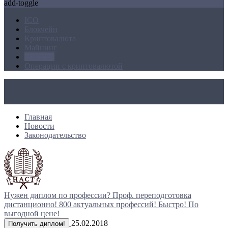
add-toggle
ICO
Блокчейн
Криптовалюта
Майнинг
Новости
Операции с криптовалютой
Главная
Новости
Законодательство
Нужен диплом по профессии?
Проф. переподготовка
дистанционно!
800 актуальных профессий!
Быстро! По
выгодной цене!
25.02.2018
Получить диплом!