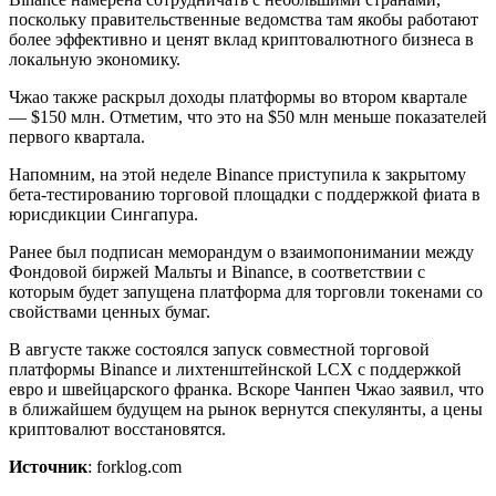
поскольку правительственные ведомства там якобы работают
более эффективно и ценят вклад криптовалютного бизнеса в
локальную экономику.
Чжао также раскрыл доходы платформы во втором квартале
— $150 млн. Отметим, что это на $50 млн меньше показателей
первого квартала.
Напомним, на этой неделе Binance приступила к закрытому
бета-тестированию торговой площадки с поддержкой фиата в
юрисдикции Сингапура.
Ранее был подписан меморандум о взаимопонимании между
Фондовой биржей Мальты и Binance, в соответствии с
которым будет запущена платформа для торговли токенами со
свойствами ценных бумаг.
В августе также состоялся запуск совместной торговой
платформы Binance и лихтенштейнской LCX с поддержкой
евро и швейцарского франка. Вскоре Чанпен Чжао заявил, что
в ближайшем будущем на рынок вернутся спекулянты, а цены
криптовалют восстановятся.
Источник
: forklog.com