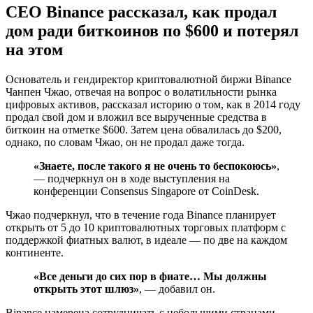
CEO Binance рассказал, как продал
дом ради биткоинов по $600 и потерял
на этом
Основатель и гендиректор криптовалютной биржи Binance
Чанпен Чжао, отвечая на вопрос о волатильности рынка
цифровых активов, рассказал историю о том, как в 2014 году
продал свой дом и вложил все вырученные средства в
биткоин на отметке $600. Затем цена обвалилась до $200,
однако, по словам Чжао, он не продал даже тогда.
«Знаете, после такого я не очень то беспокоюсь»
,
— подчеркнул он в ходе выступления на
конференции Consensus Singapore от CoinDesk.
Чжао подчеркнул, что в течение года Binance планирует
открыть от 5 до 10 криптовалютных торговых платформ с
поддержкой фиатных валют, в идеале — по две на каждом
континенте.
«Все деньги до сих пор в фиате… Мы должны
открыть этот шлюз»
, — добавил он.
Binance намерена сотрудничать с небольшими странами,