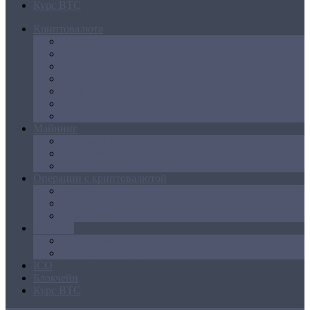
Курс BTC
Криптовалюта
Bitcoin
Ethereum
Litecoin
Namecoin
NXT
Peercoin
Ripple
Майнинг
Создание ферм
GPU майнинг
FPGA, ASIC
Операции с криптовалютой
Биржи
Кошельки
Обменники
Новости
Аналитика
Законодательство
ICO
Блокчейн
Курс BTC