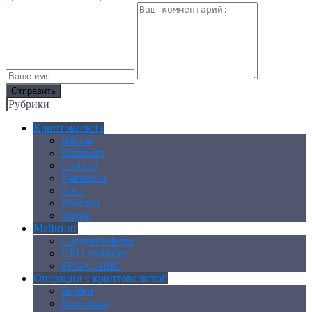
Рубрики
Криптовалюта
Bitcoin
Ethereum
Litecoin
Namecoin
NXT
Peercoin
Ripple
Майнинг
Создание ферм
GPU майнинг
FPGA, ASIC
Операции с криптовалютой
Биржи
Кошельки