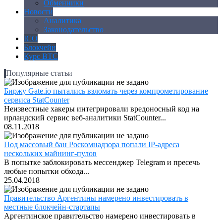
Обменники
Новости
Аналитика
Законодательство
ICO
Блокчейн
Курс BTC
Популярные статьи
Биржу Gate.io пытались взломать через компрометирование
сервиса StatCounter
Неизвестные хакеры интегрировали вредоносный код на
ирландский сервис веб-аналитики StatCounter...
08.11.2018
Под массовый бан Роскомнадзора попали IP-адреса
нескольких майнинг-пулов
В попытке заблокировать мессенджер Telegram и пресечь
любые попытки обхода...
25.04.2018
Правительство Аргентины намерено инвестировать в
местные блокчейн-стартапы
Аргентинское правительство намерено инвестировать в