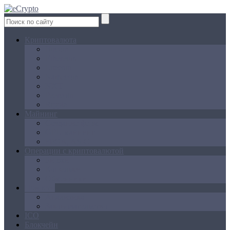
Криптовалюта
Bitcoin
Ethereum
Litecoin
Namecoin
NXT
Peercoin
Ripple
Майнинг
Создание ферм
GPU майнинг
FPGA, ASIC
Операции с криптовалютой
Биржи
Кошельки
Обменники
Новости
Аналитика
Законодательство
ICO
Блокчейн