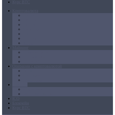
Курс BTC
Криптовалюта
Bitcoin
Ethereum
Litecoin
Namecoin
NXT
Peercoin
Ripple
Майнинг
Создание ферм
GPU майнинг
FPGA, ASIC
Операции с криптовалютой
Биржи
Кошельки
Обменники
Новости
Аналитика
Законодательство
ICO
Блокчейн
Курс BTC