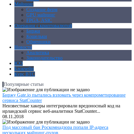
Майнинг
Создание ферм
GPU майнинг
FPGA, ASIC
Операции с криптовалютой
Биржи
Кошельки
Обменники
Новости
Аналитика
Законодательство
ICO
Блокчейн
Курс BTC
Популярные статьи
Биржу Gate.io пытались взломать через компрометирование
сервиса StatCounter
Неизвестные хакеры интегрировали вредоносный код на
ирландский сервис веб-аналитики StatCounter...
08.11.2018
Под массовый бан Роскомнадзора попали IP-адреса
нескольких майнинг-пулов