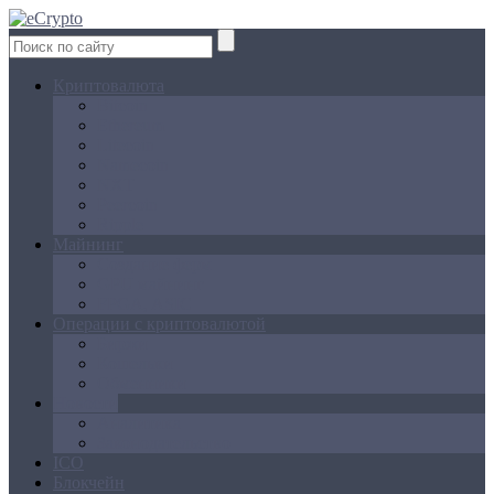
Криптовалюта
Bitcoin
Ethereum
Litecoin
Namecoin
NXT
Peercoin
Ripple
Майнинг
Создание ферм
GPU майнинг
FPGA, ASIC
Операции с криптовалютой
Биржи
Кошельки
Обменники
Новости
Аналитика
Законодательство
ICO
Блокчейн