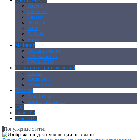
Криптовалюта
Bitcoin
Ethereum
Litecoin
Namecoin
NXT
Peercoin
Ripple
Майнинг
Создание ферм
GPU майнинг
FPGA, ASIC
Операции с криптовалютой
Биржи
Кошельки
Обменники
Новости
Аналитика
Законодательство
ICO
Блокчейн
Курс BTC
Популярные статьи