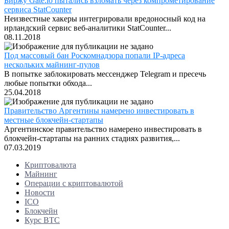
Биржу Gate.io пытались взломать через компрометирование
сервиса StatCounter
Неизвестные хакеры интегрировали вредоносный код на
ирландский сервис веб-аналитики StatCounter...
08.11.2018
Под массовый бан Роскомнадзора попали IP-адреса
нескольких майнинг-пулов
В попытке заблокировать мессенджер Telegram и пресечь
любые попытки обхода...
25.04.2018
Правительство Аргентины намерено инвестировать в
местные блокчейн-стартапы
Аргентинское правительство намерено инвестировать в
блокчейн-стартапы на ранних стадиях развития,...
07.03.2019
Криптовалюта
Майнинг
Операции с криптовалютой
Новости
ICO
Блокчейн
Курс BTC