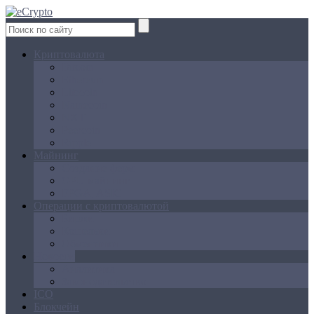
Криптовалюта
Bitcoin
Ethereum
Litecoin
Namecoin
NXT
Peercoin
Ripple
Майнинг
Создание ферм
GPU майнинг
FPGA, ASIC
Операции с криптовалютой
Биржи
Кошельки
Обменники
Новости
Аналитика
Законодательство
ICO
Блокчейн