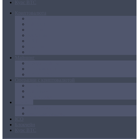
Курс BTC
Криптовалюта
Bitcoin
Ethereum
Litecoin
Namecoin
NXT
Peercoin
Ripple
Майнинг
Создание ферм
GPU майнинг
FPGA, ASIC
Операции с криптовалютой
Биржи
Кошельки
Обменники
Новости
Аналитика
Законодательство
ICO
Блокчейн
Курс BTC