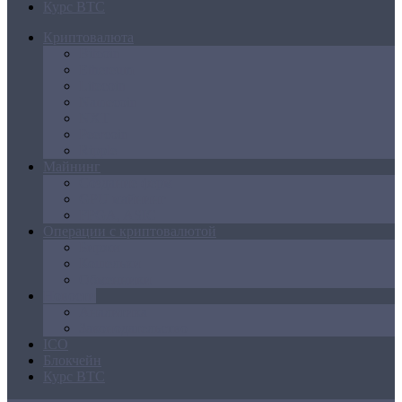
Курс BTC
Криптовалюта
Bitcoin
Ethereum
Litecoin
Namecoin
NXT
Peercoin
Ripple
Майнинг
Создание ферм
GPU майнинг
FPGA, ASIC
Операции с криптовалютой
Биржи
Кошельки
Обменники
Новости
Аналитика
Законодательство
ICO
Блокчейн
Курс BTC