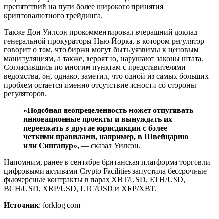
препятствий на пути более широкого принятия
криптовалютного трейдинга.
Также Дон Уилсон прокомментировал вчерашний доклад
генеральной прокураторы Нью-Йорка, в котором регулятор
говорит о том, что биржи могут быть уязвимы к ценовым
манипуляциям, а также, вероятно, нарушают законы штата.
Согласившись по многим пунктам с представителями
ведомства, он, однако, заметил, что одной из самых больших
проблем остается именно отсутствие ясности со стороны
регуляторов.
«Подобная неопределенность может отпугивать
инновационные проекты и вынуждать их
переезжать в другие юрисдикции с более
четкими правилами, например, в Швейцарию
или Сингапур»,
— сказал Уилсон.
Напомним, ранее в сентябре британская платформа торговли
цифровыми активами Crypto Facilities запустила бессрочные
фьючерсные контракты в парах XBT/USD, ETH/USD,
BCH/USD, XRP/USD, LTC/USD и XRP/XBT.
Источник
: forklog.com