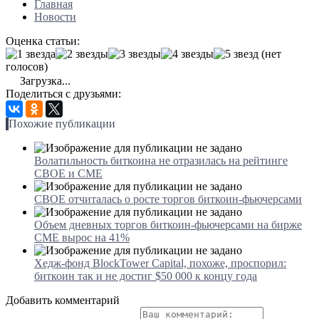
Главная
Новости
Оценка статьи:
(нет
голосов)
Загрузка...
Поделиться с друзьями:
Похожие публикации
Волатильность биткоина не отразилась на рейтинге
CBOE и CME
CBOE отчиталась о росте торгов биткоин-фьючерсами
Объем дневных торгов биткоин-фьючерсами на бирже
CME вырос на 41%
Хедж-фонд BlockTower Capital, похоже, проспорил:
биткоин так и не достиг $50 000 к концу года
Добавить комментарий