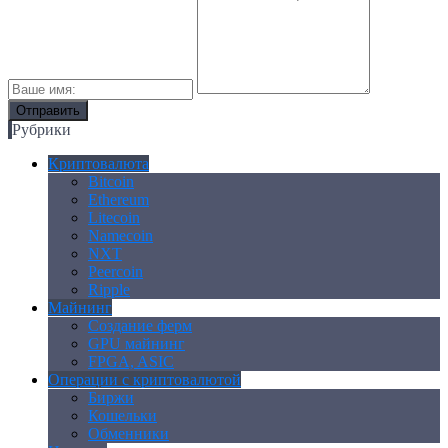
Рубрики
Криптовалюта
Bitcoin
Ethereum
Litecoin
Namecoin
NXT
Peercoin
Ripple
Майнинг
Создание ферм
GPU майнинг
FPGA, ASIC
Операции с криптовалютой
Биржи
Кошельки
Обменники