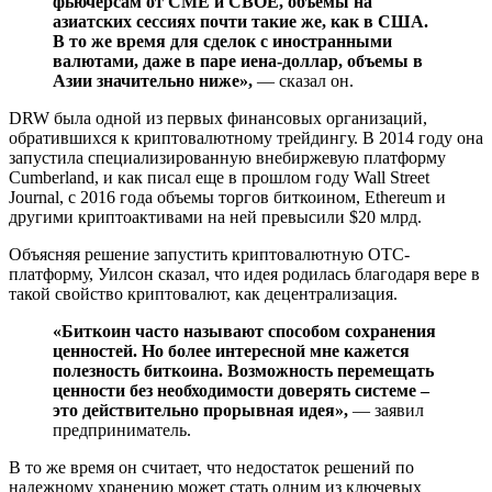
фьючерсам от CME и CBOE, объемы на
азиатских сессиях почти такие же, как в США.
В то же время для сделок с иностранными
валютами, даже в паре иена-доллар, объемы в
Азии значительно ниже»,
— сказал он.
DRW была одной из первых финансовых организаций,
обратившихся к криптовалютному трейдингу. В 2014 году она
запустила специализированную внебиржевую платформу
Cumberland, и как писал еще в прошлом году Wall Street
Journal, с 2016 года объемы торгов биткоином, Ethereum и
другими криптоактивами на ней превысили $20 млрд.
Объясняя решение запустить криптовалютную OTC-
платформу, Уилсон сказал, что идея родилась благодаря вере в
такой свойство криптовалют, как децентрализация.
«Биткоин часто называют способом сохранения
ценностей. Но более интересной мне кажется
полезность биткоина. Возможность перемещать
ценности без необходимости доверять системе –
это действительно прорывная идея»,
— заявил
предприниматель.
В то же время он считает, что недостаток решений по
надежному хранению может стать одним из ключевых