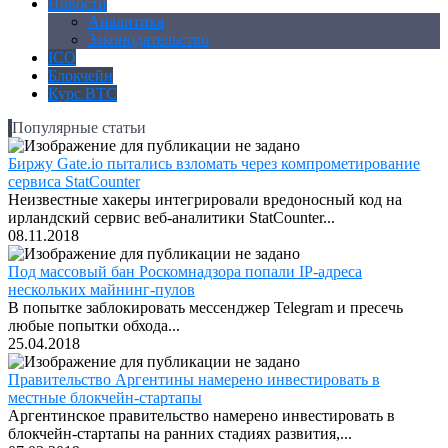
Новости
Аналитика
Законодательство
ICO
Блокчейн
Курс BTC
Популярные статьи
Биржу Gate.io пытались взломать через компрометирование
сервиса StatCounter
Неизвестные хакеры интегрировали вредоносный код на
ирландский сервис веб-аналитики StatCounter...
08.11.2018
Под массовый бан Роскомнадзора попали IP-адреса
нескольких майнинг-пулов
В попытке заблокировать мессенджер Telegram и пресечь
любые попытки обхода...
25.04.2018
Правительство Аргентины намерено инвестировать в
местные блокчейн-стартапы
Аргентинское правительство намерено инвестировать в
блокчейн-стартапы на ранних стадиях развития,...