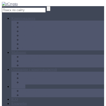
Криптовалюта
Bitcoin
Ethereum
Litecoin
Namecoin
NXT
Peercoin
Ripple
Майнинг
Создание ферм
GPU майнинг
FPGA, ASIC
Операции с криптовалютой
Биржи
Кошельки
Обменники
Новости
Аналитика
Законодательство
ICO
Блокчейн