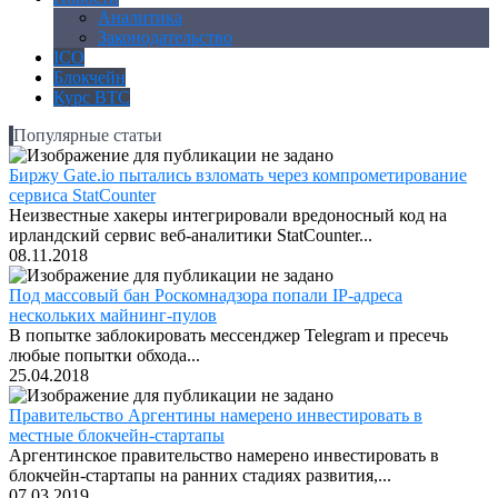
Аналитика
Законодательство
ICO
Блокчейн
Курс BTC
Популярные статьи
Биржу Gate.io пытались взломать через компрометирование
сервиса StatCounter
Неизвестные хакеры интегрировали вредоносный код на
ирландский сервис веб-аналитики StatCounter...
08.11.2018
Под массовый бан Роскомнадзора попали IP-адреса
нескольких майнинг-пулов
В попытке заблокировать мессенджер Telegram и пресечь
любые попытки обхода...
25.04.2018
Правительство Аргентины намерено инвестировать в
местные блокчейн-стартапы
Аргентинское правительство намерено инвестировать в
блокчейн-стартапы на ранних стадиях развития,...
07.03.2019