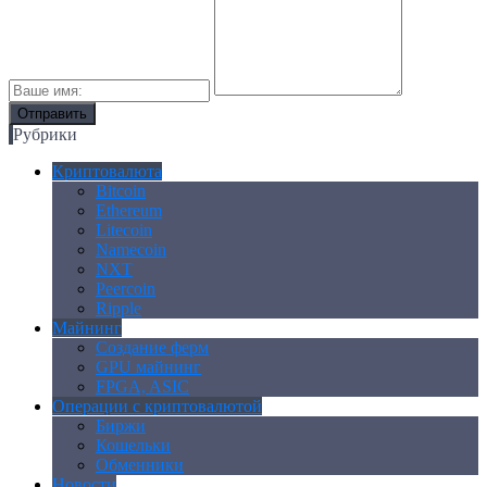
Рубрики
Криптовалюта
Bitcoin
Ethereum
Litecoin
Namecoin
NXT
Peercoin
Ripple
Майнинг
Создание ферм
GPU майнинг
FPGA, ASIC
Операции с криптовалютой
Биржи
Кошельки
Обменники
Новости