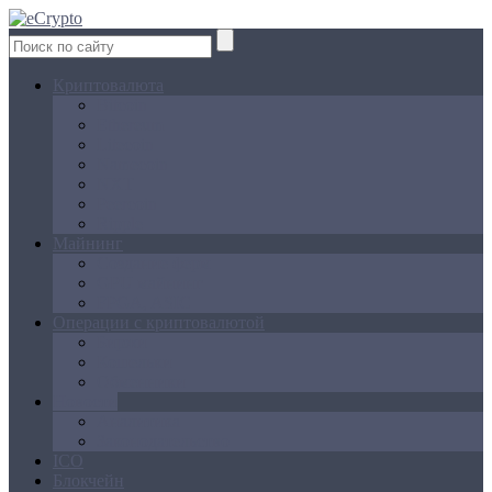
Криптовалюта
Bitcoin
Ethereum
Litecoin
Namecoin
NXT
Peercoin
Ripple
Майнинг
Создание ферм
GPU майнинг
FPGA, ASIC
Операции с криптовалютой
Биржи
Кошельки
Обменники
Новости
Аналитика
Законодательство
ICO
Блокчейн