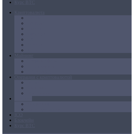
Курс BTC
Криптовалюта
Bitcoin
Ethereum
Litecoin
Namecoin
NXT
Peercoin
Ripple
Майнинг
Создание ферм
GPU майнинг
FPGA, ASIC
Операции с криптовалютой
Биржи
Кошельки
Обменники
Новости
Аналитика
Законодательство
ICO
Блокчейн
Курс BTC