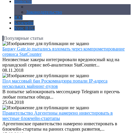
Новости
Аналитика
Законодательство
ICO
Блокчейн
Курс BTC
Популярные статьи
Биржу Gate.io пытались взломать через компрометирование
сервиса StatCounter
Неизвестные хакеры интегрировали вредоносный код на
ирландский сервис веб-аналитики StatCounter...
08.11.2018
Под массовый бан Роскомнадзора попали IP-адреса
нескольких майнинг-пулов
В попытке заблокировать мессенджер Telegram и пресечь
любые попытки обхода...
25.04.2018
Правительство Аргентины намерено инвестировать в
местные блокчейн-стартапы
Аргентинское правительство намерено инвестировать в
блокчейн-стартапы на ранних стадиях развития,...