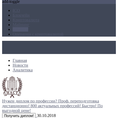
add-toggle
ICO
Блокчейн
Криптовалюта
Майнинг
Новости
Операции с криптовалютой
Главная
Новости
Аналитика
Нужен диплом по профессии?
Проф. переподготовка
дистанционно!
800 актуальных профессий!
Быстро! По
выгодной цене!
30.10.2018
Получить диплом!