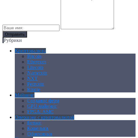
Рубрики
Криптовалюта
Bitcoin
Ethereum
Litecoin
Namecoin
NXT
Peercoin
Ripple
Майнинг
Создание ферм
GPU майнинг
FPGA, ASIC
Операции с криптовалютой
Биржи
Кошельки
Обменники