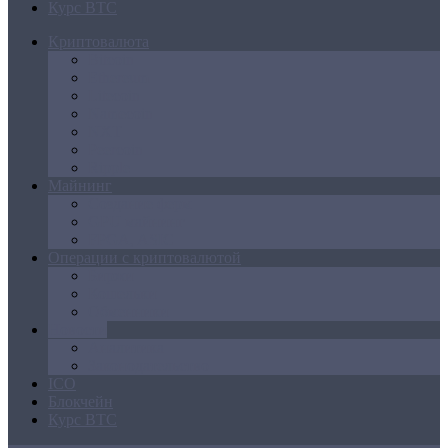
Курс BTC
Криптовалюта
Bitcoin
Ethereum
Litecoin
Namecoin
NXT
Peercoin
Ripple
Майнинг
Создание ферм
GPU майнинг
FPGA, ASIC
Операции с криптовалютой
Биржи
Кошельки
Обменники
Новости
Аналитика
Законодательство
ICO
Блокчейн
Курс BTC