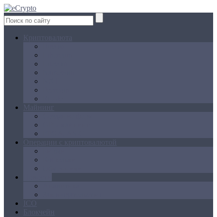
Криптовалюта
Bitcoin
Ethereum
Litecoin
Namecoin
NXT
Peercoin
Ripple
Майнинг
Создание ферм
GPU майнинг
FPGA, ASIC
Операции с криптовалютой
Биржи
Кошельки
Обменники
Новости
Аналитика
Законодательство
ICO
Блокчейн