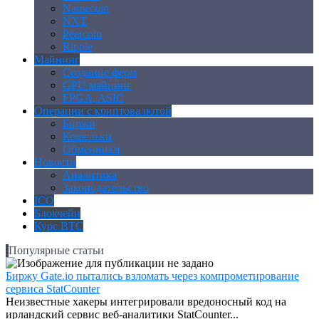
Namecoin
NXT
Peercoin
Ripple
Майнинг
Создание ферм
GPU майнинг
FPGA, ASIC
Операции с криптовалютой
Биржи
Кошельки
Обменники
Новости
Аналитика
Законодательство
ICO
Блокчейн
Курс BTC
Популярные статьи
Биржу Gate.io пытались взломать через компрометирование
сервиса StatCounter
Неизвестные хакеры интегрировали вредоносный код на
ирландский сервис веб-аналитики StatCounter...