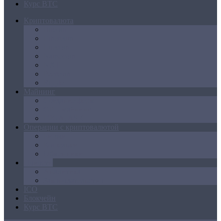
Курс BTC
Криптовалюта
Bitcoin
Ethereum
Litecoin
Namecoin
NXT
Peercoin
Ripple
Майнинг
Создание ферм
GPU майнинг
FPGA, ASIC
Операции с криптовалютой
Биржи
Кошельки
Обменники
Новости
Аналитика
Законодательство
ICO
Блокчейн
Курс BTC