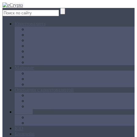
Криптовалюта
Bitcoin
Ethereum
Litecoin
Namecoin
NXT
Peercoin
Ripple
Майнинг
Создание ферм
GPU майнинг
FPGA, ASIC
Операции с криптовалютой
Биржи
Кошельки
Обменники
Новости
Аналитика
Законодательство
ICO
Блокчейн