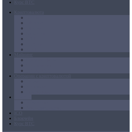
Курс BTC
Криптовалюта
Bitcoin
Ethereum
Litecoin
Namecoin
NXT
Peercoin
Ripple
Майнинг
Создание ферм
GPU майнинг
FPGA, ASIC
Операции с криптовалютой
Биржи
Кошельки
Обменники
Новости
Аналитика
Законодательство
ICO
Блокчейн
Курс BTC