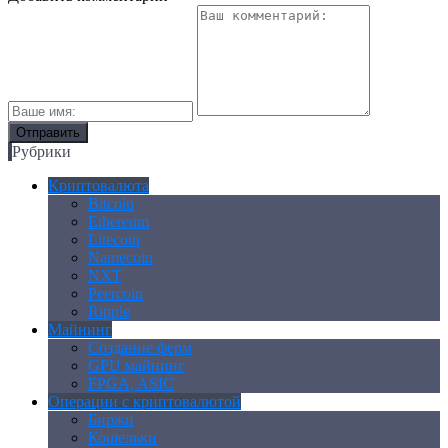
Рубрики
Криптовалюта
Bitcoin
Ethereum
Litecoin
Namecoin
NXT
Peercoin
Ripple
Майнинг
Создание ферм
GPU майнинг
FPGA, ASIC
Операции с криптовалютой
Биржи
Кошельки