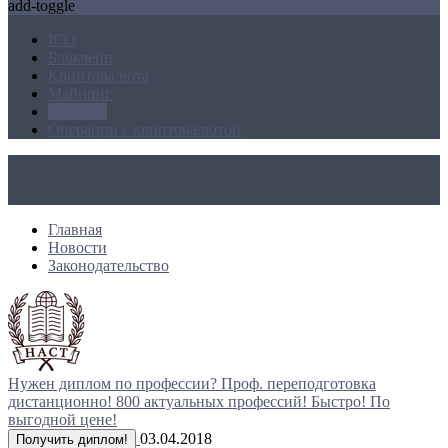
add-toggle
ICO
Блокчейн
Криптовалюта
Майнинг
Новости
Операции с криптовалютой
Главная
Новости
Законодательство
Нужен диплом по профессии?
Проф. переподготовка
дистанционно!
800 актуальных профессий!
Быстро! По
выгодной цене!
03.04.2018
Получить диплом!