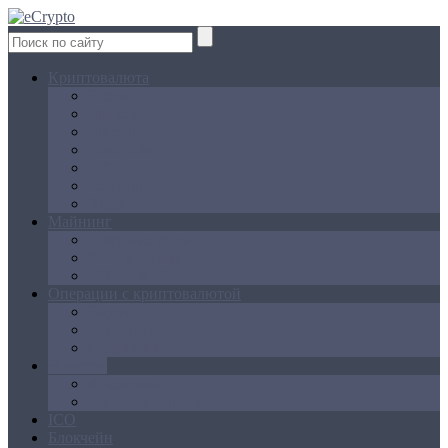
Криптовалюта
Bitcoin
Ethereum
Litecoin
Namecoin
NXT
Peercoin
Ripple
Майнинг
Создание ферм
GPU майнинг
FPGA, ASIC
Операции с криптовалютой
Биржи
Кошельки
Обменники
Новости
Аналитика
Законодательство
ICO
Блокчейн