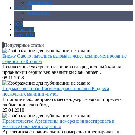
Обменники
Новости
Аналитика
Законодательство
ICO
Блокчейн
Курс BTC
Популярные статьи
Биржу Gate.io пытались взломать через компрометирование
сервиса StatCounter
Неизвестные хакеры интегрировали вредоносный код на
ирландский сервис веб-аналитики StatCounter...
08.11.2018
Под массовый бан Роскомнадзора попали IP-адреса
нескольких майнинг-пулов
В попытке заблокировать мессенджер Telegram и пресечь
любые попытки обхода...
25.04.2018
Правительство Аргентины намерено инвестировать в
местные блокчейн-стартапы
Аргентинское правительство намерено инвестировать в