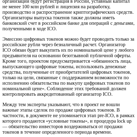
организаций будут регистрация в России, уставный капитал
не менее 100 млн рублей и лицензия на разработку,
производство и распространение криптографических средств.
Организаторы выпуска токенов также должны иметь
банковский счет в российском банке для операций с деньгами,
полученными в ходе ICO.
Эмиссию цифровых токенов можно будет проводить только за
российские рубли через безналичный расчет. Организатор
ICO обязан будет выкупить их по номинальной цене у любого
предъявителя на основании безотзывной публичной оферты.
Кроме того, проектом предусматривается «обязанность лица,
выпускающего цифровые токены, использовать денежные
средства, полученные от приобретателей цифровых токенов,
только на цели, связанные с поддержанием возможности по
исполнению обязательства по выкупу цифровых токенов по
номинальной цене». Соблюдение этих требований должен
контролировать аккредитованный организатор ICO.
Между тем эксперты указывают, что в проект не вошли
важные этапы сделок по продаже цифровых токенов. В
частности, в документе не упоминается этап pre-ICO, в рамках
которого продаются «условные токены», и процедура lock up
— обязательство инвесторов воздерживаться от продажи
токенов в течение определенного периода времени.